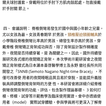
爾夫球肘護套，穿戴時位於手肘下方肌肉鼓起處，勿直接戴
於手肘關 節上。
四、 會議說明： 脊椎側彎易發生於國中與國小年齡之兒童，
尤以女孩為最。女孩青春期早 於男孩，
頸椎壓迫頸圈輔具
於
小學階段脊椎側彎比率高於男孩、總發生率亦高於男孩。穿
戴脊椎 側彎矯正背架成功與否，除了背架設計製作精確度
外，夜間是否持續穿著，是 為關鍵之一。因此，國外持續發
展研究各式樣的夜間矯正背架。 本次學術示範研習會之夜間
矯正背架樣式為日本瀨本喜啓醫學博士及永野 徹社長所共同
開發之「SNNB (Semoto Nagano Night-time Brace)」，不
僅可改善使 用者的夜間睡眠品質且易於穿脫，並能提升義肢
裝具師調整側彎背架時的方便 性。本研習會將詳細介紹脊椎
側彎夜間背架的功能、評估，包含製作理論基礎、 3 如何打
模、修模、試穿等示範教學及臨床使用實證。會中亦透過使
用者（model） 實際試穿體驗，參與學員將可更深入了解脊