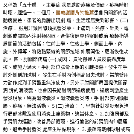
又稱為「五十肩」。主要症 狀是肩膀疼痛及僵硬，疼痛時好
時壞，經過一、二個月，
醫療護腰背架推薦
患側肩關節的活
動度變差，患者的肩膀出現劇 痛，生活起居受到影響。 (二)
治療： 服用非類固醇類抗發炎藥、止痛劑、熱療、針灸、電
刺激或關節內注射類固醇，合併復健專科醫師或治 療師指導
肩關節的活動包括：往前上舉、往後上舉、側面上舉、內
旋、外轉等，將粘黏緊縮的關節拉鬆 伸展開後，逐漸恢復功
能。 四、肘關節疼痛 (一) 成因： 貨物搬運人員反覆過度牽
拉、或施力過大，手肘部位肱骨上髁的肌腱損傷，發生在手
肘外側稱網球肘， 發生在手肘內側稱高爾夫球肘，當前臂用
力動作感到手臂酸重無法使力。另外手肘關節周圍提供關節
潤 滑的滑液囊，也會因長期肘關節過度使用，過度刺激產生
發炎現象，稱為滑液囊炎。滑液囊發炎時，手 肘部有明顯腫
脹、疼痛、無法活動。 5 (二) 治療： 1. 早期針對發炎現象進
行局部冰敷及使用消炎止痛藥物，適當休息。 2. 加強肩部及
手臂肌力運動，改善局部循環，進行適當的前臂肌肉伸展運
動，避免手肘發炎 處產生粘黏現象。 3. 搬運時戴網球肘或高