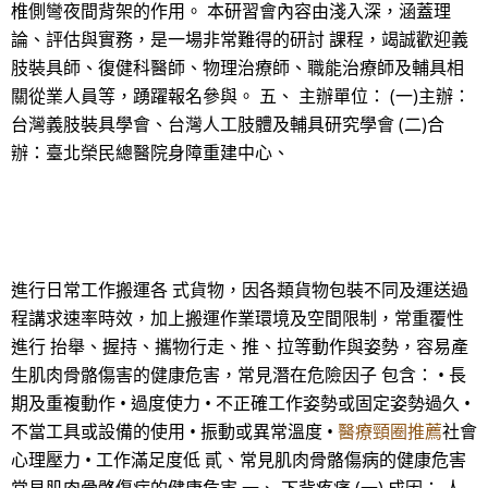
椎側彎夜間背架的作用。 本研習會內容由淺入深，涵蓋理
論、評估與實務，是一場非常難得的研討 課程，竭誠歡迎義
肢裝具師、復健科醫師、物理治療師、職能治療師及輔具相
關從業人員等，踴躍報名參與。 五、 主辦單位： (一)主辦：
台灣義肢裝具學會、台灣人工肢體及輔具研究學會 (二)合
辦：臺北榮民總醫院身障重建中心、
進行日常工作搬運各 式貨物，因各類貨物包裝不同及運送過
程講求速率時效，加上搬運作業環境及空間限制，常重覆性
進行 抬舉、握持、攜物行走、推、拉等動作與姿勢，容易產
生肌肉骨骼傷害的健康危害，常見潛在危險因子 包含： • 長
期及重複動作 • 過度使力 • 不正確工作姿勢或固定姿勢過久 •
不當工具或設備的使用 • 振動或異常溫度 •
醫療頸圈推薦
社會
心理壓力 • 工作滿足度低 貳、常見肌肉骨骼傷病的健康危害