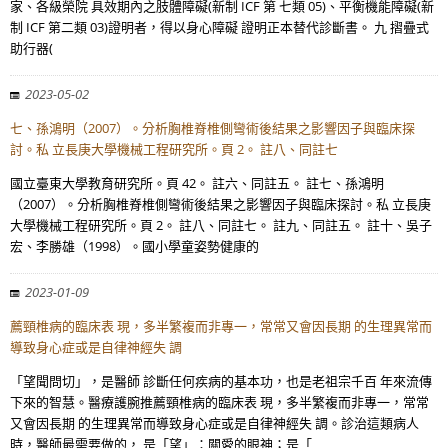
家、各級榮院 具效期內之肢體障礙(新制 ICF 第 七類 05)、平衡機能障礙(新
制 ICF 第二類 03)證明者，得以身心障礙 證明正本替代診斷書。 九 摺疊式
助行器(
2023-05-02
七、孫鴻明（2007）。分析胸椎脊椎側彎術後結果之影響因子與臨床探
討。私 立長庚大學機械工程研究所。頁 2。 註八、同註七
國立臺東大學教育研究所。頁 42。 註六、同註五。 註七、孫鴻明
（2007）。分析胸椎脊椎側彎術後結果之影響因子與臨床探討。私 立長庚
大學機械工程研究所。頁 2。 註八、同註七。 註九、同註五。 註十、吳子
宏、李勝雄（1998）。國小學童姿勢健康的
2023-01-09
薦頸椎病的臨床表 現，多半繁複而非專一，常常又會因長期 的生理異常而
導致身心症或是自律神經失 調
「望聞問切」，是醫師 診斷任何疾病的基本功，也是老祖宗千百 年來流傳
下來的智慧。醫療護腕推薦頸椎病的臨床表 現，多半繁複而非專一，常常
又會因長期 的生理異常而導致身心症或是自律神經失 調。診治這類病人
時，醫師最需要做的， 是「望」：關愛的眼神；是「