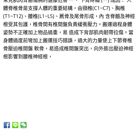
常見肌肉骨骼傷病的健康危害 一、 下背疼痛 (一) 成因： 人
體脊椎骨是支撐人體的重要結構，由頸椎(C1~C7)、胸椎
(T1~T12)、腰椎(L1~L5)、薦骨及尾骨形成，內 含脊髓及神經
根受其包護，椎骨間有椎間盤負責緩衝壓力。搬運過程身體
姿勢不正確加上物品過重，易 造成下背部肌肉韌帶拉傷。當
身體過度前彎加上搬運技巧錯誤，過大的力量使上下節脊椎
骨壓迫椎間盤 軟骨，易造成椎間盤突出，向外膨出壓迫神經
根影響到腰椎神經根，