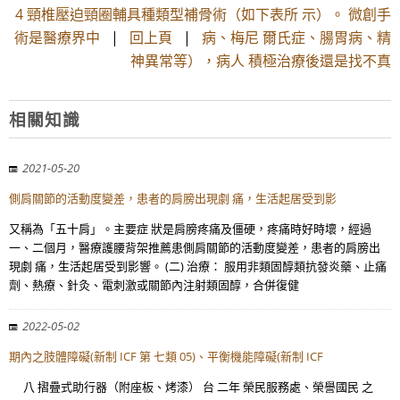
4 頸椎壓迫頸圈輔具種類型補骨術（如下表所 示）。 微創手
術是醫療界中
|
回上頁
|
病、梅尼 爾氏症、腸胃病、精
神異常等），病人 積極治療後還是找不真
相關知識
2021-05-20
側肩關節的活動度變差，患者的肩膀出現劇 痛，生活起居受到影
又稱為「五十肩」。主要症 狀是肩膀疼痛及僵硬，疼痛時好時壞，經過
一、二個月，醫療護腰背架推薦患側肩關節的活動度變差，患者的肩膀出
現劇 痛，生活起居受到影響。 (二) 治療： 服用非類固醇類抗發炎藥、止痛
劑、熱療、針灸、電刺激或關節內注射類固醇，合併復健
2022-05-02
期內之肢體障礙(新制 ICF 第 七類 05)、平衡機能障礙(新制 ICF
八 摺疊式助行器（附座板、烤漆） 台 二年 榮民服務處、榮譽國民 之