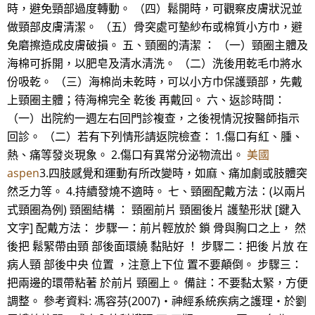
時，避免頸部過度轉動。 （四）鬆開時，可觀察皮膚狀況並
做頸部皮膚清潔。 （五）骨突處可墊紗布或棉質小方巾，避
免磨擦造成皮膚破損。 五、頸圈的清潔 ： （一）頸圈主體及
海棉可拆開，以肥皂及清水清洗。 （二）洗後用乾毛巾將水
份吸乾。 （三）海棉尚未乾時，可以小方巾保護頸部，先戴
上頸圈主體；待海棉完全 乾後 再戴回。 六、返診時間：
（一）出院約一週左右回門診複查，之後視情況按醫師指示
回診。 （二）若有下列情形請返院檢查： 1.傷口有紅、腫、
熱、痛等發炎現象。 2.傷口有異常分泌物流出。
美國
aspen
3.四肢感覺和運動有所改變時，如麻、痛加劇或肢體突
然乏力等。 4.持續發燒不適時。 七、頸圈配戴方法：(以兩片
式頸圈為例) 頸圈結構 ： 頸圈前片 頸圈後片 護墊形狀 [鍵入
文字] 配戴方法： 步驟一：前片輕放於 鎖 骨與胸口之上， 然
後把 鬆緊帶由頸 部後面環繞 黏貼好 ！ 步驟二：把後 片放 在
病人頸 部後中央 位置 ，注意上下位 置不要顛倒。 步驟三：
把兩邊的環帶粘著 於前片 頸圈上。 備註：不要黏太緊，方便
調整。 參考資料: 馮容芬(2007)‧神經系統疾病之護理‧於劉