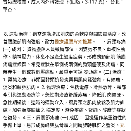
雪娥總校閱，成人內外科護理 下(四版，3-117 頁)‧ 台北：
華杏。
8. 運動治療：適當運動增加肌肉的柔軟度與關節靈活度，改
善腰腹部肌肉強度、耐力
醫療護腰背架推薦
。 二、肩頸疼痛
(一) 成因： 貨物搬運人員頸肩部位，因姿勢不良、重複性動
作、精神壓力、休息不足產生過度疲勞，形成肩頸部肌 筋膜
疼痛症候群。常見症狀在單側或兩側的肩頸僵硬及疼痛，同
時產生一個或數個壓痛點，嚴重更可誘 發頭痛。 (二) 治療：
1. 藥物治療：非類固醇類抗發炎藥與肌肉鬆弛劑，有鎮痛、
消炎和鬆弛肌肉。 2. 物理治療：包括電療、冷熱敷等、頸部
牽引與運動治療等。急性期治療舒緩疼痛、降低肌 肉僵硬。
急性期過後，適時的運動介入，讓肩頸之肌肉放鬆及肌力訓
練，加強頸部關節之 穩定度，避免疼痛、緊繃、酸麻等症狀
在復發。 4 三、肩關節疼痛 (一) 成因： 因搬運作業重複性的
手臂上舉，易形成肩峰與肱骨頭之間肩旋轉肌群之發炎。
充