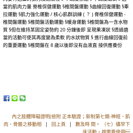
當的肌肉力量 脊椎保健運動 §椎間盤運動 §曲線回復運動 §牽
拉運動 §肌力強化運動 / 核心肌群訓練 ( ？ ) 脊椎保健運動 -
椎間盤運動 §椎間盤活動運動 §暖身運動 §椎間盤為一含水物
質 §但在維持某固定姿勢約 20 分鐘後即 呈現果凍狀 §透過適
當的活動可使其再度變為柔軟 的水狀物質 § 進行曲線回復前
的重要運動 §椎間盤在 8 歲以後即沒有血液直 接供應養份
內之肢體障礙證明(檢附 正本驗證；新制第七類-神經、肌
肉、骨骼之移動相
|
回上頁
|
數及時 間。 （七）儘早下
床活動，視需要使用