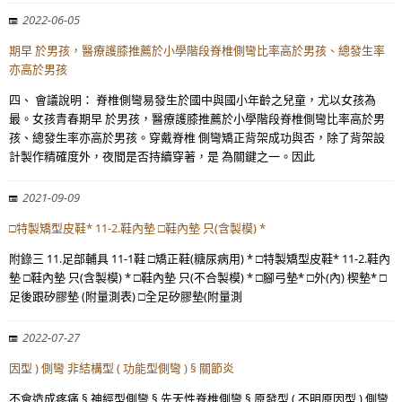
2022-06-05
期早 於男孩，醫療護膝推薦於小學階段脊椎側彎比率高於男孩、總發生率
亦高於男孩
四、 會議說明： 脊椎側彎易發生於國中與國小年齡之兒童，尤以女孩為
最。女孩青春期早 於男孩，醫療護膝推薦於小學階段脊椎側彎比率高於男
孩、總發生率亦高於男孩。穿戴脊椎 側彎矯正背架成功與否，除了背架設
計製作精確度外，夜間是否持續穿著，是 為關鍵之一。因此
2021-09-09
□特製矯型皮鞋* 11-2.鞋內墊 □鞋內墊 只(含製模) *
附錄三 11.足部輔具 11-1鞋 □矯正鞋(糖尿病用) * □特製矯型皮鞋* 11-2.鞋內
墊 □鞋內墊 只(含製模) * □鞋內墊 只(不合製模) * □腳弓墊* □外(內) 楔墊* □
足後跟矽膠墊 (附量測表) □全足矽膠墊(附量測
2022-07-27
因型 ) 側彎 非結構型 ( 功能型側彎 ) § 關節炎
不會造成疼痛 § 神經型側彎 § 先天性脊椎側彎 § 原發型 ( 不明原因型 ) 側彎