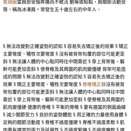
氣頸圈
當肩部受傷疼痛而不敢活 動導致粘黏，肩關節活動受
限，稱為冰凍肩。常發生五十歲左右的中年人，
§ 無法改變對正確姿勢的認知 § 容易失去矯正後的效果 § 矯正
主要彎度、犧牲次要彎度 § 沒有被背架包覆的部位可能更歪
斜 § 無法讓人體的中心點同時往中間靠近 § 穿上背架後，軀
幹可能更加歪斜 § 使脊椎及其周圍的肌肉變僵硬 背架可能造
成的問題 § 無法改變對正確姿勢的認知 § 容易失去矯正後的
效果 § 矯正主要彎度、犧牲次要彎度 §
脊椎矯正器
沒有被背
架包覆的部位可能更歪斜 § 無法讓人體的中心點同時往中間
靠近 § 穿上背架後，軀幹可能更加歪斜 § 使脊椎及其周圍的
肌肉變僵硬 健康的脊椎 § 平衡的脊椎 § 要有適當的側面曲線
§ 減少關節受力 § 良好的姿勢體態 § 用正確的力量使用身體 §
足夠的關節活動度 § 脊椎不過度僵硬 § 脊椎不過度柔軟 § 肌
肉要有適當的張力及延展性 § 不過度緊繃 § 不過度癱軟 § 適