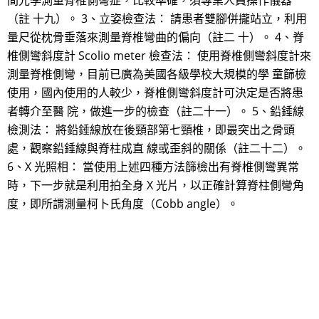
間光學測量脊椎側彎症，比較準確，須專業人員操作儀器
（註 十九）。 3、立姿檢查法： 請患者雙腳併攏站立，利用
量尺從枕骨垂落來測量脊椎彎曲的偏向（註二 十）。 4、脊
椎側彎斜度計 Scolio meter 檢查法： 使用脊椎側彎斜度計來
測量脊椎側彎，目前已廣為美國各級學校大規模的學 童篩檢
使用，國內使用的人較少，脊椎側彎斜度計可決定是否將患
者轉介至醫 院，做進一步的檢查（註二十一）。 5、鉛錘線
檢測法： 將鉛錘線放在後頸部第七頸椎，即最突出之骨頭
處，觀察鉛錘線與脊柱成直 線或歪斜的關係（註二十二）。
6、X 光照相： 當使用上述四種方法篩檢出有脊椎側彎異常
時，下一步就是利用拍全身 X 光片，以正確計算脊柱側彎角
度，即所謂測量柯卜氏角度（Cobb angle）。