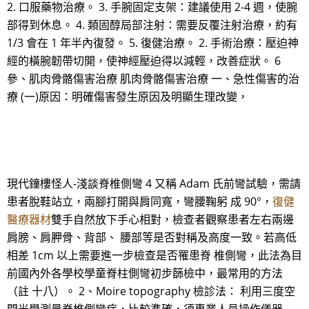
2. 口服藥物治療。 3. 手腕固定支架：建議使用 2-4 週，使腕
部得到休息。 4. 類固醇局部注射：需要反覆注射治療，約有
1/3 會在 1 年半內復發。 5. 復健治療。 2. 手術治療：壓迫神
經的橫腕韌帶切開，使神經壓迫得以減輕，改善症狀。 6
參、肌肉骨骼傷害治療 肌肉骨骼傷害治療 一、急性傷害的治
療 (一)原因：明確傷害發生原因及明顯生理改變，
現代鐘樓怪人-淺談脊椎側彎 4 又稱 Adam 氏前彎試驗，需請
患者脫鞋站立，兩腳打開與肩同寬，彎腰鞠躬 成 90°，
復健
醫療器材
雙手自然放下手心相對，檢查者觀察患者左右兩邊
肩膀、肩胛骨、背部、 腰部等是否對稱及高度一致。若高低
相差 1cm 以上需要進一步檢查是否罹患脊 椎側彎，此法為目
前國內外各學校學童脊柱側彎初步篩檢中，最常用的方法
（註 十八）。 2、Moire topography 檢診法： 利用三度空