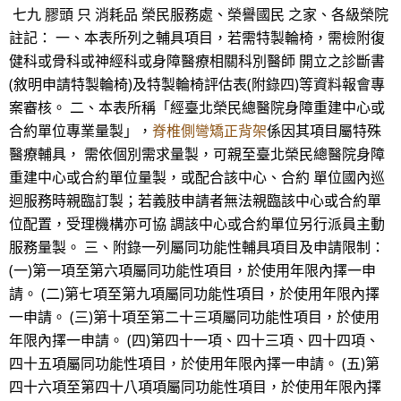
七九 膠頭 只 消耗品 榮民服務處、榮譽國民 之家、各級榮院
註記： 一、本表所列之輔具項目，若需特製輪椅，需檢附復
健科或骨科或神經科或身障醫療相關科別醫師 開立之診斷書
(敘明申請特製輪椅)及特製輪椅評估表(附錄四)等資料報會專
案審核。 二、本表所稱「經臺北榮民總醫院身障重建中心或
合約單位專業量製」，
脊椎側彎矯正背架
係因其項目屬特殊
醫療輔具， 需依個別需求量製，可親至臺北榮民總醫院身障
重建中心或合約單位量製，或配合該中心、合約 單位國內巡
迴服務時親臨訂製；若義肢申請者無法親臨該中心或合約單
位配置，受理機構亦可協 調該中心或合約單位另行派員主動
服務量製。 三、附錄一列屬同功能性輔具項目及申請限制：
(一)第一項至第六項屬同功能性項目，於使用年限內擇一申
請。 (二)第七項至第九項屬同功能性項目，於使用年限內擇
一申請。 (三)第十項至第二十三項屬同功能性項目，於使用
年限內擇一申請。 (四)第四十一項、四十三項、四十四項、
四十五項屬同功能性項目，於使用年限內擇一申請。 (五)第
四十六項至第四十八項項屬同功能性項目，於使用年限內擇