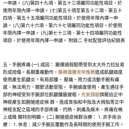
一申請。 (六)第四十九項、第五十三項屬同功能性項目，於
使用年限內擇一申請。 (七)第五十項至第五十二項、第五十
四項、第五十五項屬同功能性項目，於使用年限內擇一申
請。 (八)第六十六項、第六十七項屬同功能性項目，於使用
年限內擇一申請。 (九)第七十三項、第七十四項屬同功能性
項目，於使用年限內擇一申請。 附錄二 手杖配發評估紀錄表
五、手腕疼痛 (一) 成因： 搬運過程韌帶受到太大外力拉扯易
形成扭傷。長期重複動作，
醫療護腰背架推薦
造成肌腱過度
使用產生肌腱炎。有局部腫、 壓痛、用力或活動手腕有痛
感、無法用力、關節活動受阻。 手腕過度使用，產生通往手
部的神經受到手腕部位肌腱腫脹變粗，
充氣頸圈
擠壓迫正中
神經產生如腕隧道症候 群，造成食指和中指及大拇指等正中
神經支配之區域的手部疼痛、灼熱、刺痛及麻木，疼痛在晚
上或睡 醒特別明顯。 (二) 腕隧道症候群治療： 1. 非手術治
療： 1. 休息：減少手腕反覆動作及長時間的使用手腕工作。