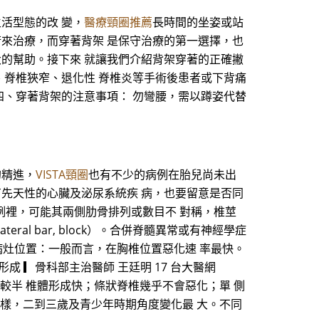
生活型態的改 變，
醫療頸圈推薦
長時間的坐姿或站
術來治療，而穿著背架 是保守治療的第一選擇，也
大的幫助。接下來 就讓我們介紹背架穿著的正確撇
、脊椎狹窄、退化性 脊椎炎等手術後患者或下背痛
四、穿著背架的注意事項： 勿彎腰，需以蹲姿代替
的精進，
VISTA頸圈
也有不少的病例在胎兒尚未出
有先天性的心臟及泌尿系統疾 病，也要留意是否同
病例裡，可能其兩側肋骨排列或數目不 對稱，椎莖
al bar, block）。合併脊髓異常或有神經學症
病灶位置：一般而言，在胸椎位置惡化速 率最快。
半椎體 形成 ▎骨科部主治醫師 王廷明 17 台大醫網
融合惡化速率較半 椎體形成快；條狀脊椎幾乎不會惡化；單 側
 樣，二到三歲及青少年時期角度變化最 大。不同