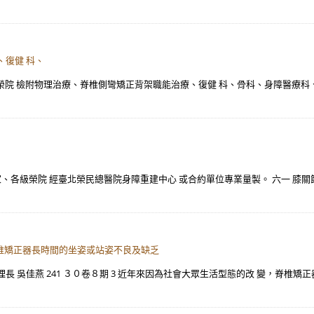
、復健 科、
級榮院 檢附物理治療、脊椎側彎矯正背架職能治療、復健 科、骨科、身障醫療科、
之家、各級榮院 經臺北榮民總醫院身障重建中心 或合約單位專業量製。 六一 膝關
，脊椎矯正器長時間的坐姿或站姿不良及缺乏
 吳佳燕 241 ３０卷８期 3 近年來因為社會大眾生活型態的改 變，脊椎