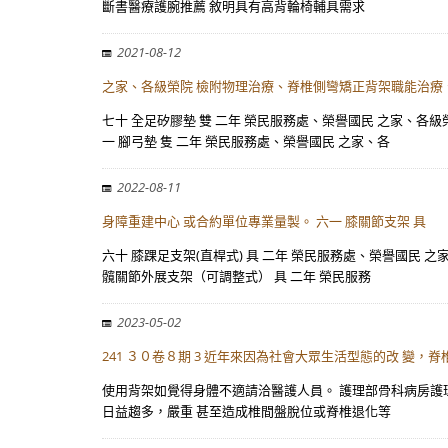
斷書醫療護腕推薦 敘明具有高背輪椅輔具需求
2021-08-12
之家、各級榮院 檢附物理治療、脊椎側彎矯正背架職能治療
七十 全足矽膠墊 雙 二年 榮民服務處、榮譽國民 之家、各
一 腳弓墊 隻 二年 榮民服務處、榮譽國民 之家、各
2022-08-11
身障重建中心 或合約單位專業量製。 六一 膝關節支架 具
六十 膝踝足支架(直桿式) 具 二年 榮民服務處、榮譽國民 
髖關節外展支架（可調整式） 具 二年 榮民服務
2023-05-02
241 ３０卷８期 3 近年來因為社會大眾生活型態的改 變
使用背架如覺得身體不適請洽醫護人員。 護理部骨科病房護理長
日益趨多，嚴重 甚至造成椎間盤脫位或脊椎退化等