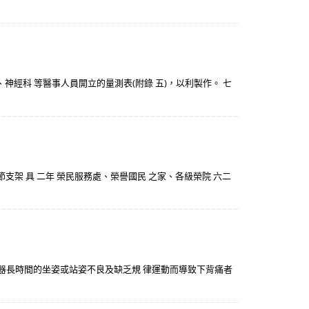
神經科 等醫事人員開立的量測表(附錄 五)，以利製作。 七
節支架 具 二年 榮民服務處、榮譽國民 之家、各級榮院 六二
矯正器長時間的坐姿或站姿不良及缺乏規 律運動而導致下背痛者