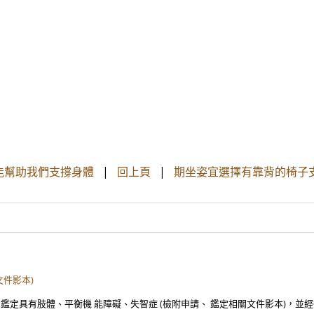
脊椎能幫助我們支撐身體
|
回上頁
|
期坐姿宜選擇有靠背的椅子支
文件影本)
 ICF 鑑定具有肢體、平衡機 能障礙、失智症 (檢附申請、 鑑定相關文件影本)