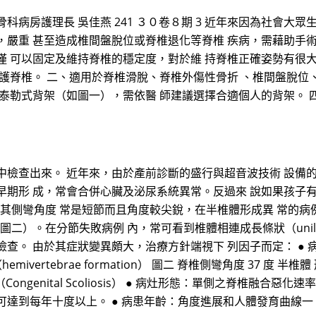
病房護理長 吳佳燕 241 ３０卷８期 3 近年來因為社會大眾
，嚴重 甚至造成椎間盤脫位或脊椎退化等脊椎 疾病，需藉助手
僅 可以固定及維持脊椎的穩定度，對於維 持脊椎正確姿勢有很
保護脊椎。 二、適用於脊椎滑脫、脊椎外傷性骨折 、椎間盤脫位
及泰勒式背架（如圖一），需依醫 師建議選擇合適個人的背架。 
中檢查出來。 近年來，由於產前診斷的盛行與超音波技術 設備
早期形 成，常會合併心臟及泌尿系統異常。反過來 說如果孩子
主，其側彎角度 常是短節而且角度較尖銳，在半椎體形成異 常的
圖二）。在分節失敗病例 內，常可看到椎體相連成長條狀（unilater
查。 由於其症狀變異頗大，治療方針端視下 列因子而定： ● 
emivertebrae formation） 圖二 脊椎側彎角度 37 度 
彎 （Congenital Scoliosis） ● 病灶形態：單側之脊椎
可達到每年十度以上。 ● 病患年齡：角度進展和人體發育曲線一