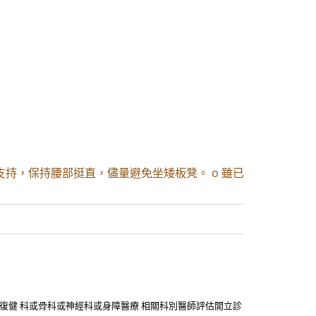
持，保持腰部挺直，儘量避免坐矮板凳。 o 雖已
，並經復健 科或骨科或神經科或身障醫療 相關科別醫師評估開立診