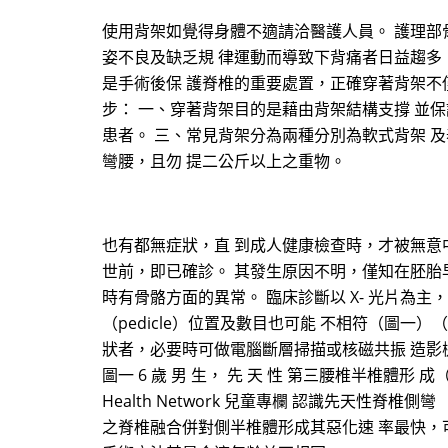
使用背架如覺得身體不適請洽醫護人員。 護理部骨科
姿不良及缺乏規 律運動而導致下背痛者日益趨多
是手術後保 護脊椎的重要處置，正確穿著背架不
步： 一、穿著背架目的是藉由背架結構支撐 並
患者。 三、常見背架分為兩種分別為軟式背架 
彎腰，且勿 提二公斤以上之重物。
也有都無症狀，直 到成人健康檢查時，才被無意
世前，即已確診。 其發生原因不明，僅知在胚胎
時有骨骼方面的異常。 臨床診斷以 X- 光片為
（pedicle）位置及數目也可能 不相符（圖一）（
狀者，必要時可做電腦斷層掃描或核磁共振 造影檢
圖一 6 歲 男 生， 先 天 性 第三腰椎半椎體形 成（h
Health Network 兒童專欄 認識先天性脊椎側
之脊椎融合併對側半椎體形成其惡化速 率最快，