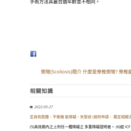
手術方法其最合適年齡並不相同。
側彎(Scoliosis)簡介 什麼是脊椎側彎? 
相關知識
2022-05-27
定具有肢體、平衡機 能障礙、失智症 (檢附申請、 鑑定相關
(5)具效期內之上列任一種障礙之 多重障礙證明者。 (6)經