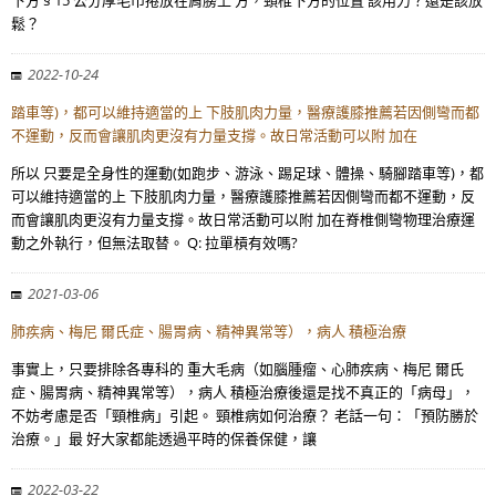
下方 § 15 公分厚毛巾捲放在肩膀上 方，頸椎下方的位置 該用力？還是該放
鬆？
2022-10-24
踏車等)，都可以維持適當的上 下肢肌肉力量，醫療護膝推薦若因側彎而都
不運動，反而會讓肌肉更沒有力量支撐。故日常活動可以附 加在
所以 只要是全身性的運動(如跑步、游泳、踢足球、體操、騎腳踏車等)，都
可以維持適當的上 下肢肌肉力量，醫療護膝推薦若因側彎而都不運動，反
而會讓肌肉更沒有力量支撐。故日常活動可以附 加在脊椎側彎物理治療運
動之外執行，但無法取替。 Q: 拉單槓有效嗎?
2021-03-06
肺疾病、梅尼 爾氏症、腸胃病、精神異常等），病人 積極治療
事實上，只要排除各專科的 重大毛病（如腦腫瘤、心肺疾病、梅尼 爾氏
症、腸胃病、精神異常等），病人 積極治療後還是找不真正的「病母」，
不妨考慮是否「頸椎病」引起。 頸椎病如何治療？ 老話一句：「預防勝於
治療。」最 好大家都能透過平時的保養保健，讓
2022-03-22