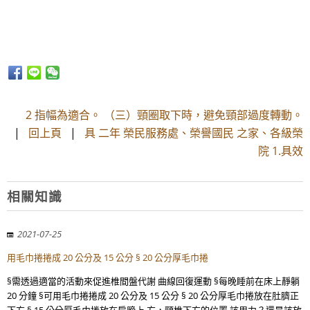
2 指幅為適合。 （三）頸圈取下時，避免頸部過度轉動。
|
回上頁
|
具 二年 榮民服務處、榮譽國民 之家、各級榮
院 1.具效
相關知識
2021-07-25
用毛巾捲捲成 20 公分及 15 公分 § 20 公分厚毛巾捲
§需透過適當的活動來促進椎間盤代謝 曲線回復運動 §每晚睡前在床上靜躺
20 分鐘 §可用毛巾捲捲成 20 公分及 15 公分 § 20 公分厚毛巾捲放在肚臍正