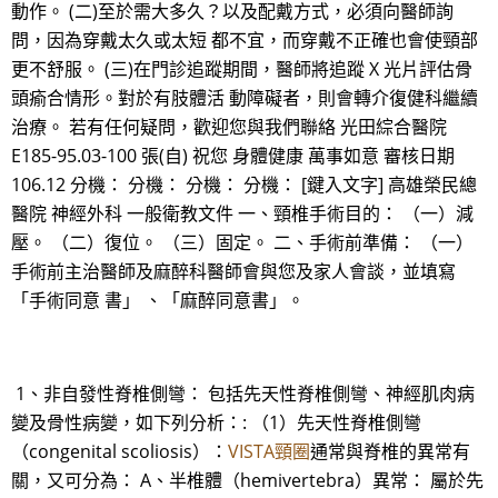
動作。 (二)至於需大多久？以及配戴方式，必須向醫師詢
問，因為穿戴太久或太短 都不宜，而穿戴不正確也會使頸部
更不舒服。 (三)在門診追蹤期間，醫師將追蹤 X 光片評估骨
頭瘉合情形。對於有肢體活 動障礙者，則會轉介復健科繼續
治療。 若有任何疑問，歡迎您與我們聯絡 光田綜合醫院
E185-95.03-100 張(自) 祝您 身體健康 萬事如意 審核日期
106.12 分機： 分機： 分機： 分機： [鍵入文字] 高雄榮民總
醫院 神經外科 一般衛教文件 一、頸椎手術目的： （一）減
壓。 （二）復位。 （三）固定。 二、手術前準備： （一）
手術前主治醫師及麻醉科醫師會與您及家人會談，並填寫
「手術同意 書」 、「麻醉同意書」。
1、非自發性脊椎側彎： 包括先天性脊椎側彎、神經肌肉病
變及骨性病變，如下列分析：: （1）先天性脊椎側彎
（congenital scoliosis）：
VISTA頸圈
通常與脊椎的異常有
關，又可分為： A、半椎體（hemivertebra）異常： 屬於先