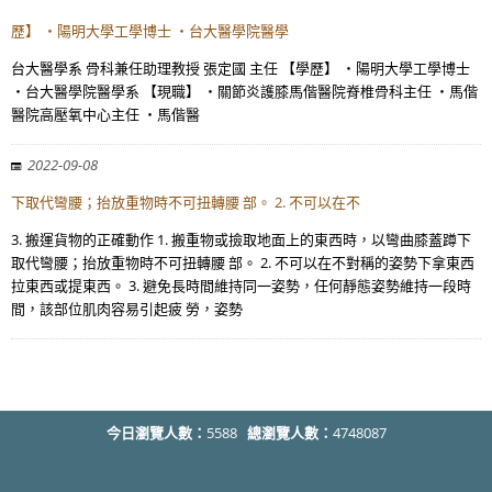
歷】 ・陽明大學工學博士 ・台大醫學院醫學
台大醫學系 骨科兼任助理教授 張定國 主任 【學歷】 ・陽明大學工學博士
・台大醫學院醫學系 【現職】 ・關節炎護膝馬偕醫院脊椎骨科主任 ・馬偕
醫院高壓氧中心主任 ・馬偕醫
2022-09-08
下取代彎腰；抬放重物時不可扭轉腰 部。 2. 不可以在不
3. 搬運貨物的正確動作 1. 搬重物或撿取地面上的東西時，以彎曲膝蓋蹲下
取代彎腰；抬放重物時不可扭轉腰 部。 2. 不可以在不對稱的姿勢下拿東西
拉東西或提東西。 3. 避免長時間維持同一姿勢，任何靜態姿勢維持一段時
間，該部位肌肉容易引起疲 勞，姿勢
今日瀏覽人數：
5588
總瀏覽人數：
4748087