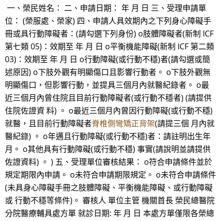
一、榮民姓名： 二、申請日期： 年 月 日 三、受理申請單
位： (榮服處、榮家) 四、申請人具效期內之下列身心障礙手
冊或具行動障礙者：(請勾選下列身份) o肢體障礙者(新制 ICF
第七類 05)：效期至 年 月 日 o平衡機能障礙(新制 ICF 第二類
03)：效期至 年 月 日 o行動障礙(或行動不穩)者(請勾選或簡
述原因) o下肢外觀有明顯傷口且影響行動者。 o下肢外觀無
明顯傷口，但影響行動，並提具三個月內就醫紀錄者。 o最
近三個月內曾住院且目前行動障礙者(或行動不穩者) (請提供
住院佐證資 料) 。 o最近三個月內曾因行動障礙(或行動不穩)
就醫，且目前行動障礙者
脊椎側彎矯正背架
(請提三個 月內就
醫紀錄) 。 o年邁且行動障礙(或行動不穩)者：請註明出生年
月。 o其他具有行動障礙(或行動不穩) 事實(請說明並請提供
佐證資料) 。 ) 五、受理單位審核結果： o符合申請條件並於
規定期限內申請。 o未符合申請期限規定。 o未符合申請條件
(未具身心障礙手冊之肢體障礙、平衡機能障礙、或行動障礙
或 行動不穩等條件)。 審核人 單位主管 機關首長 榮民總醫院
分院醫療輔具處方單 就診日期: 年 月 日 本處方單僅限各榮總