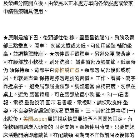
及榮總分院開立後，由榮民以正本處方單向各榮服處或榮家
申請醫療輔具使用。
★原則是縮下巴、後頸部往後 移，盡量呈後腦勺、肩膀及臀
部三點垂直。 開車： 勿坐太遠或太低。可使用坐墊 輔助坐
高，並調整駕駛座。 ★勿伸長手臂駕車，另避免腰 酸背痛，
可在腰部放小軟枕。 刷牙洗臉： 彎曲臀部及膝關節，低頭時
仍 須保持頸、背部平直
脊椎矯正器
。頸部勿 局部後仰或前
屈。也就是盡量 保持彎膝勿彎腰的習慣。 工作、看書、寫字
靠近桌子， 避免局部屈曲頸部。調整適當 桌椅高度，勿趴在
桌上。避免 腰酸背痛，可在腰部放置小軟 墊。 3 (一)看書
報、電視 重點說明 圖示 看書報、電視時，請採取良好 坐
姿，不良姿勢會讓您的病況 更嚴重。 三、其他注意事項 (一)
出院後，
美國aspen
醫師視病情需要給予不同頸架固定，有
從軟頸圈到崁入頭骨的 固定支架。頸架使用時間，只要是起
床活動開始即應戴著。在配戴頸 圈期間不宜做前屈及後仰的