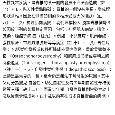
天性異常疾病，是脊椎的某一側的發展不完全而造成（註
七）。 B、先天性骨骼障礙： 脊椎的一側沒有生長，變成楔
形狀脊椎。因此在側彎凹側的脊椎承受很大的 壓力（註
八）。 （2）神經肌肉病變： 現代鐘樓怪人-淺談脊椎側彎 3
起因於下列的某種特定原因，包括：神經肌肉病變、退化、
感染、腫瘤等病 症（註九）。例如：小兒麻痺、肌肉萎縮、
腦性麻痺、神經纖維腫瘤等等病症（註 十）。 （3）骨性病
變： 包括脊椎骨折或位移所造成外傷性側彎、骨軟骨營養不
良 （Osteochonorodystrophy）和胸廓成形術或膿胸之胸
廓後遺症（Thoracogenic thoracoplasty or emphysema）
（註十一）。 2、自發性脊椎側彎（idiopathic scoliosis）：
此類是最常見的一種，至今仍是無法了解發生的原因。其中
又可分為嬰兒 自發性、幼兒自發性及青少年期自發性脊椎側
彎等三種（註十二）。而青少年期 自發性脊椎側彎發生於十
歲以後至骨骼成熟。在十歲以前有在很多脊椎彎曲的病 例。