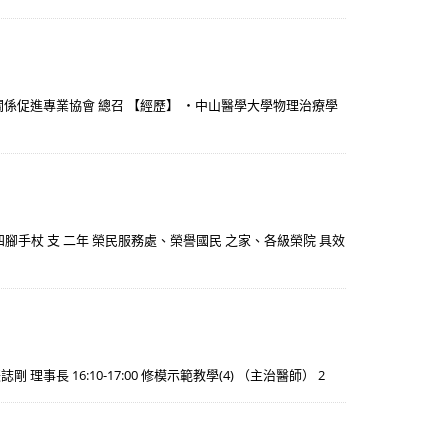
關係促進專業協會 總召 【經歷】 ・中山醫學大學物理治療學
四 四腳手杖 支 二年 榮民服務處、榮譽國民 之家、各級榮院 具效
剛 理事長 16:10-17:00 修模示範教學(4) （主治醫師） 2