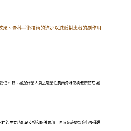
效果、骨科手術技術的進步以減低對患者的副作用
免反覆受傷。 肆、搬運作業人員之職業性肌肉骨骼傷病健康管理 搬
一。 它們的主要功能是支撐和保護頭部，同時允許頭部進行多種運