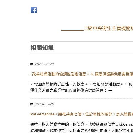
___________ □經中央衛生主管
相關知識
2021-08-29
. 改善肢體活動的協調性及靈活度。 6. 適當保護避免反覆受
2. 增加身體組織延展性、柔軟度。 3. 增加關節活動度。 4
運作業人員之職業性肌肉骨骼傷病健康管理： 一
2023-03-26
ical Vertebrae。頸椎共有七個，位於脊椎的頂部，是
頸椎是指人體脊椎中的一個部分，也被稱為頸部椎骨或Cervi
動和轉動。頸椎也負責支持重要的神經和血管，因此它們的