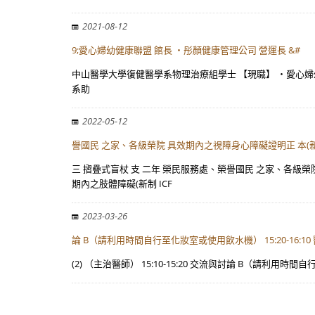
2021-08-12
9;愛心婦幼健康聯盟 館長 ・彤顏健康管理公司 營運長 &#
中山醫學大學復健醫學系物理治療組學士 【現職】 ・愛心婦
系助
2022-05-12
譽國民 之家、各級榮院 具效期內之視障身心障礙證明正 本(
三 摺疊式盲杖 支 二年 榮民服務處、榮譽國民 之家、各級榮院 
期內之肢體障礙(新制 ICF
2023-03-26
論 B（請利用時間自行至化妝室或使用飲水機） 15:20-16:1
(2) （主治醫師） 15:10-15:20 交流與討論 B（請利用時間自