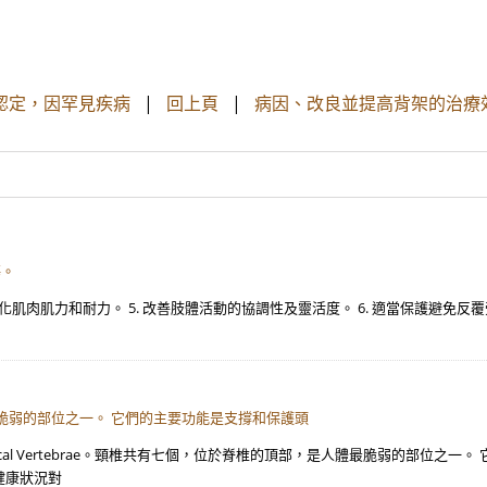
機關認定，因罕見疾病
|
回上頁
|
病因、改良並提高背架的治療
傷。
. 強化肌肉肌力和耐力。 5. 改善肢體活動的協調性及靈活度。 6. 適當保護避
人體最脆弱的部位之一。 它們的主要功能是支撐和保護頭
cal Vertebrae。頸椎共有七個，位於脊椎的頂部，是人體最脆弱的部位之
健康狀況對