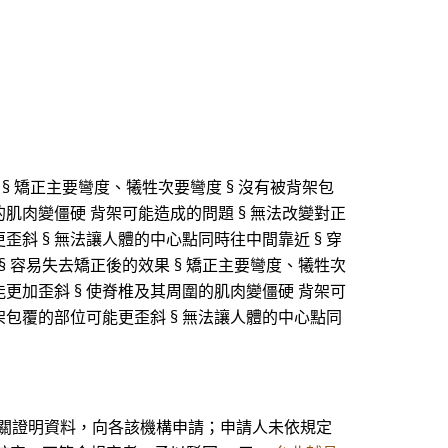
§ 矯正主要彎度、犧牲次要彎度 § 沒有被背架包
的肌肉變僵硬 背架可能造成的問題 § 無法改變對正
歪斜 § 無法讓人體的中心點同時往中間靠近 § 穿
§ 容易失去矯正後的效果 § 矯正主要彎度、犧牲次
能更加歪斜 § 使脊椎及其周圍的肌肉變僵硬 背架可
背架包覆的部位可能更歪斜 § 無法讓人體的中心點同
相關證明資料，向各該機構申請；申請人未依規定