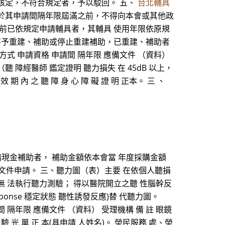
核定，不符合規定者，予以駁回。 五、
台北輔具
於其申請間隔年限屆滿之前，不得向本會或其他政
前已依規定申請輔具者，其輔具 使用年限依原規
不予重建、補助或停止重建補助，已重建、補助者
方式 申請資格 申請間 隔年限 應備文件 （資料）
聽 障經醫師 鑑定證明 聽力損失 在 45dB 以上，
效 期 內 之 聽 障 身 心 障 礙 證 明 正本。 三 、
、申請現金補助者， 補助金額依本會當 年度採購金額
 文件申請。 三、聽力圖（表）主要 在依個人聽損
無 法執行聽力測驗； 得以醫院開立之聽 性腦幹反
State Response 穩定狀態 聽性誘發反應)替 代聽力圖。
隔年限 應備文件 （資料） 受理機構 備 註 眼鏡
 光 單 正 本(具申請 人姓名)。 榮民服務 處、榮