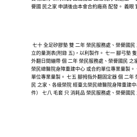
譽國 民之家 申請後由本會合約廠商 配發。 義眼 實
七十 全足矽膠墊 雙 二年 榮民服務處、榮譽國民
立的量測表(附錄 五)，以利製作。 七一 腳弓墊
外翻日間繃帶 個 二年 榮民服務處、榮譽國民 之
榮民總醫院身障重建中心 或合約單位專業量製。 
單位專業量製。 七五 腳拇指外翻固定器 個 二年
民 之家、各級榮院 經臺北榮民總醫院身障重建中
件） 七八 毛套 只 消耗品 榮民服務處、榮譽國