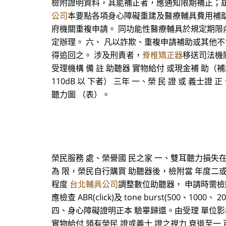
檢附證明資料，其能補正者，應通知限期補正；屆
公司
本要點各項身心障礙重建及醫療輔具費用補
府機關重複申請。 同功能性醫療輔具於規定期限
定辦理。 六、 凡以詐欺、重複申請補助或其他
得追回之。 涉及刑責者，
脊椎矯正器
移送司法機關
受理機構 備 註 助聽器 實物給付 或現金補 助（補
110dB 以 下者） 三年 一、榮 民 證 或 義士證 正、
聽力圖 （表）。
榮民服務 處、榮譽國 民之家 一、雙耳聽力損失在 
為 限，榮民自行購買 助聽器後，檢附當 年度二或
程度
台北輔具公司
調整數位助聽器， 申請時需檢
應檢查 ABR(click)及 tone burst(500、1000、
四、身心障礙證明正本 驗畢歸還。由受理 單位影印乙
實物給付 領有榮民 證或義士 證之視力 衰退至一 百度