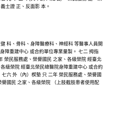
 義士證 正、反面影 本。
健 科、骨科、身障醫療科、神經科 等醫事人員開
院身障重建中心 或合約單位專業量製。 七二 拇指
一年 榮民服務處、榮譽國民 之家、各級榮院 經臺北
、各級榮院 經臺北榮民總醫院身障重建中心 或合約
 七六 外（內）楔墊 只 二年 榮民服務處、榮譽國
、榮譽國民 之家、各級榮院 （上肢截肢患者使用配