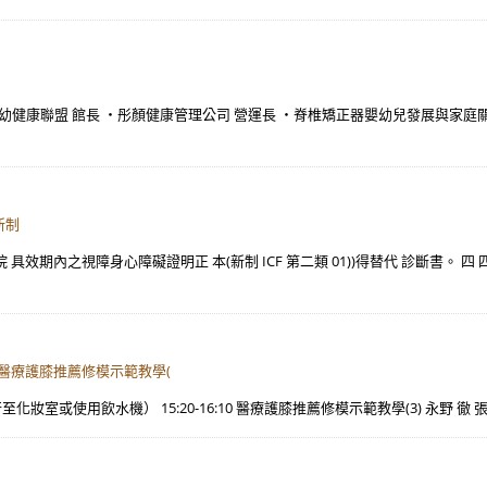
幼健康聯盟 館長 ・彤顏健康管理公司 營運長 ・脊椎矯正器嬰幼兒發展與家庭
新制
具效期內之視障身心障礙證明正 本(新制 ICF 第二類 01))得替代 診斷書。 
0 醫療護膝推薦修模示範教學(
行至化妝室或使用飲水機） 15:20-16:10 醫療護膝推薦修模示範教學(3) 永野 徹 張誌