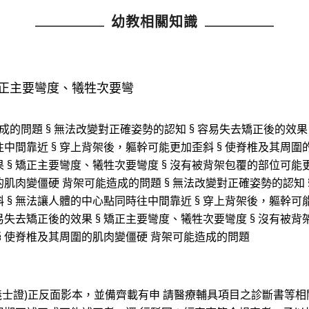
幼教相關知識
 矯正主要彎度、犧牲次要彎
的問題 § 無法改變對正確姿勢的認知 § 容易失去矯正後的效果 
中間靠近 § 穿上背架後，軀幹可能更加歪斜 § 使脊椎及其周圍
 § 矯正主要彎度、犧牲次要彎度 § 沒有被背架包覆的部位可能更
肌肉變僵硬 背架可能造成的問題 § 無法改變對正確姿勢的認知 
 § 無法讓人體的中心點同時往中間靠近 § 穿上背架後，軀幹可
容易失去矯正後的效果 § 矯正主要彎度、犧牲次要彎度 § 沒有被
 § 使脊椎及其周圍的肌肉變僵硬 背架可能造成的問題
義士證)正反面影本，並備齊載有申 請醫療輔具項目之診斷書等