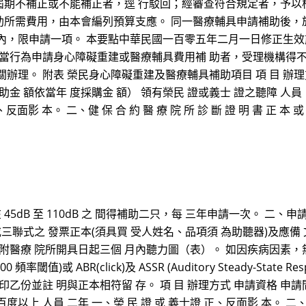
期不補正或不能補正者，逕 行駁回；經審查符合規定者，予以
助所需費用，由本會編列預算支應。 同一醫療輔具申請補助後，
內，限申請一項。 本要點中華民國一百零五年二月一日修正生效
不當行為申請身心障礙重建或醫療輔具費用補 助者，受理機構得
辦理。 附表 榮民身心障礙重建及醫療輔具補助項目 項 目 辦理
助金 額依當年 度採購金 額） 領有榮民 證或義士 證之聽障 人員（
反面影 本。 二、健 保 合 約 醫 療 院 所 診 斷 證 明 書 正 本 或 
45dB 至 110dB 之 間得補助二只，每 三年申請一次。 二
三聯式之 發票正本(須具買 受人姓名、品項須 為助聽器)及應備
附醫療 院所開具日起三個 月內聽力圖（表）。 如因疾病因素，
 2000 頻率閾值)或 ABR(click)及 ASSR (Auditory Steady-
份並註 明與正本相符留 存。 項 目 辦理方式 申請資格 申請間 
以上 人員 二年 一、榮 民 證 或 義士證 正、反面影 本。 二、驗