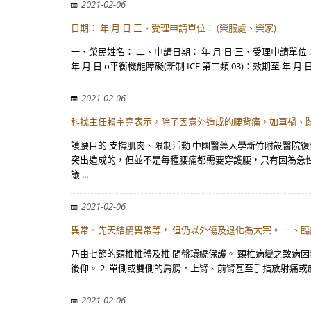
2021-02-06
日期： 年 月 日 三、受理申請單位： (榮服處、榮家)
一、榮民姓名： 二、申請日期： 年 月 日 三、受理申請單位：
年 月 日 o平衡機能障礙(新制 ICF 第二類 03)：效期至 年 
2021-02-06
科找主任賴宇亮表示，除了因意外造成的腰背痛，如車禍、
護腰目的 支撐肌肉、限制活動 中國醫藥大學新竹附設醫院
突出造成的，但並不是每種腰痛都需要穿護腰，只有因為急性
議 ...
2021-02-06
異常、先天結構異常等， 但仍以外傷及退化為大宗。 一、臨床
乃由七節的頸椎椎體及椎 間盤環繞保護。 頸椎病變之致病因
後仰。 2. 單側或雙側的肩膀，上臂、前臂甚至手指放射痛或麻
2021-02-06