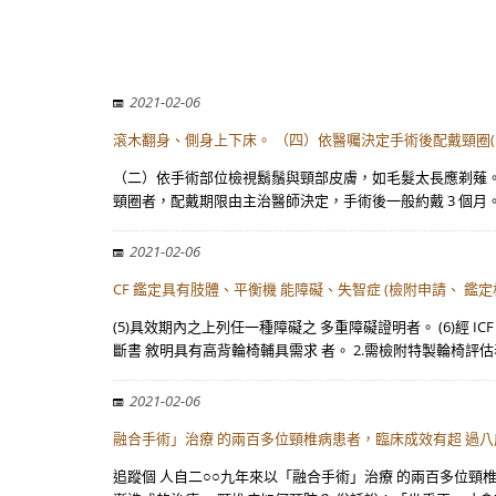
2021-02-06
滾木翻身、側身上下床。 （四）依醫囑決定手術後配戴頸圈(
（二）依手術部位檢視鬍鬚與頸部皮膚，如毛髮太長應剃薙。
頸圈者，配戴期限由主治醫師決定，手術後一般約戴 3 個月。
2021-02-06
CF 鑑定具有肢體、平衡機 能障礙、失智症 (檢附申請、 鑑
(5)具效期內之上列任一種障礙之 多重障礙證明者。 (6)經
斷書 敘明具有高背輪椅輔具需求 者。 2.需檢附特製輪椅評估表
2021-02-06
融合手術」治療 的兩百多位頸椎病患者，臨床成效有超 過
追蹤個 人自二○○九年來以「融合手術」治療 的兩百多位頸