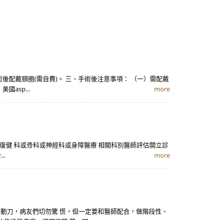
配戴頸圈(需自費)。 三、手術後注意事項： （一）需配戴
asp...
more
，並經復健 科或骨科或神經科或身障醫療 相關科別醫師評估開立診
.
more
要動刀，病友們切勿驚 慌，但一定要和醫師配合，做階段性、