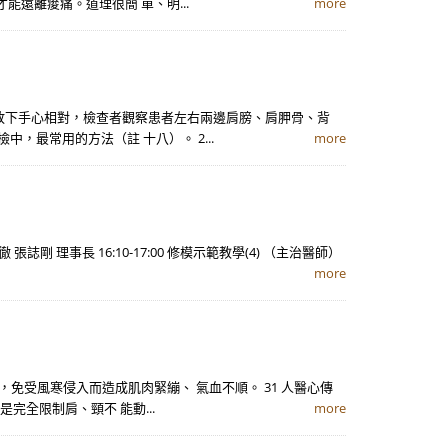
能遠離痠痛。道理很簡 單、明...
more
自然放下手心相對，檢查者觀察患者左右兩邊肩膀、肩胛骨、背
，最常用的方法（註 十八）。 2...
more
 張誌剛 理事長 16:10-17:00 修模示範教學(4) （主治醫師）
more
免受風寒侵入而造成肌肉緊繃、 氣血不順。 31 人醫心傳
完全限制肩、頸不 能動...
more