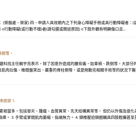
 (榮服處、榮家) 四、申請人具效期內之下列身心障礙手冊或具行動障礙者：(請勾選
月 日 o行動障礙(或行動不穩)者(請勾選或簡述原因) o下肢外觀有明顯傷口且...
跌倒等，
復健科找主任賴宇亮表示，除了因意外造成的腰背痛，如車禍、跌倒等，大部分
肌肉拉傷、椎間盤突出、嚴重的脊柱側彎，或是剛動完相關手術等的狀況下醫療
症狀 1.
素相當多，包括發炎、腫瘤、血管異常、先天結構異常等， 但仍以外傷及退化為大
痺。 3. 手臂或掌間肌肉萎縮，指端無力。 4. 頸椎壓迫頸圈輔具四肢輕癱甚至