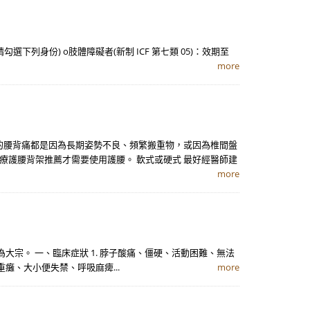
下列身份) o肢體障礙者(新制 ICF 第七類 05)：效期至
more
的腰背痛都是因為長期姿勢不良、頻繁搬重物，或因為椎間盤
護腰背架推薦才需要使用護腰。 軟式或硬式 最好經醫師建
more
宗。 一、臨床症狀 1. 脖子酸痛、僵硬、活動困難、無法
重癱、大小便失禁、呼吸麻痺...
more