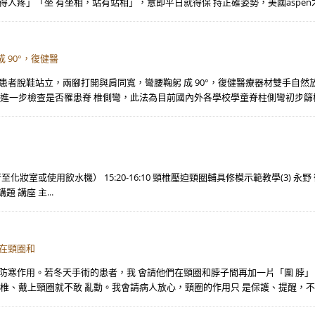
人疼」「坐 有坐相，站有站相」，意即平日就得保 持正確姿勢，美國aspen才
90°，復健醫
，需請患者脫鞋站立，兩腳打開與肩同寬，彎腰鞠躬 成 90°，復健醫療器材雙手
要進一步檢查是否罹患脊 椎側彎，此法為目前國內外各學校學童脊柱側彎初步篩檢中
自行至化妝室或使用飲水機） 15:20-16:10 頸椎壓迫頸圈輔具修模示範教學(3) 永野 徹
講題 講座 主...
們在頸圈和
防寒作用。若冬天手術的患者，我 會請他們在頸圈和脖子間再加一片「圍 脖」，
完頸椎、戴上頸圈就不敢 亂動。我會請病人放心，頸圈的作用只 是保護、提醒，不是