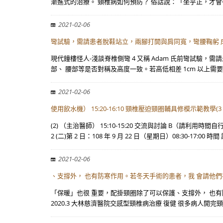
漸進式的治療。 頸椎病如何預防？ 俗話說：「坐乎正，才會得
2021-02-06
彎試驗，需請患者脫鞋站立，兩腳打開與肩同寬，彎腰鞠躬 成 
現代鐘樓怪人-淺談脊椎側彎 4 又稱 Adam 氏前彎試驗
部、 腰部等是否對稱及高度一致。若高低相差 1cm 以上需
2021-02-06
使用飲水機） 15:20-16:10 頸椎壓迫頸圈輔具修模示範教學(3
(2) （主治醫師） 15:10-15:20 交流與討論 B（請利用時間
2 (二)第 2 日：108 年 9 月 22 日（星期日）08:30-17:00 時間 
2021-02-06
、支撐外， 也有防寒作用。若冬天手術的患者，我 會請他
「保暖」也很 重要，配掛頸圈除了可以保護、支撐外， 也有
2020.3 大林慈濟醫院交感型頸椎病治療 復健 很多病人開