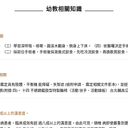
幼教相關知識
需
 （三）學習深呼吸、咳嗽、圓滾木翻身、側身上下床。 （四）依醫囑決定手術後
 （二）採前位手術者，手術後採漸進式飲食，先吃冷流飲食，再換軟質飲食、 美國
定相關
 ICF 鑑定具有肢體、平衡機 能障礙、失智症 (檢附申請、 鑑定相關文件影本)
(附錄 四)。 十四 不銹鋼截肢型特製輪椅（活動 扶手、活動踏板） 台北輔具公..
八成以上的滿意度。
椎病患者，臨床成效有超 過八成以上的滿意度。由此可見，頸椎 病即使嚴重到