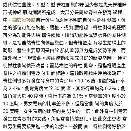
或代償性曲線。 S 型 C 型 脊柱側彎的原因少數是先天脊椎畸
形或神經 肌肉病變所造成，大部分是屬於脊柱在發育 過程
中，
關節炎護膝
自行發生而原因不明的自發性脊柱 側彎，發
生的部位可能在胸椎、腰椎、或胸 腰椎處。脊柱側彎的種類
可分為功能性與結 構性兩種，所謂功能性或姿勢性的脊柱側
彎，是指雖然脊柱向側面彎曲，但脊椎並沒 有發生結構上的
畸形，發生主要原因是由於 肌肉軟弱無力造成姿勢不良，而
讓外觀上呈 現彎曲。經由運動和養成良好的新姿勢時， 便可
使脊柱側彎情形改善；而結構性的脊柱 側彎，是指椎體產生
脊柱之椎體側彎及向击 面旋轉，這類較難藉由運動來矯正。
脊柱側彎多好發在發育中的青少年，10-16 歲 孩童的盛行率
為 2-4％。側彎角度大於 30 度 者，其盛行率約為 0.2％；側
彎角度大於 40 度時，盛行率約為 0.1％。當側彎的角度小於
10 度時，男女罹病的比率差不多，但是當側 彎的角度大於
30 度時，女生罹病的比率約為 男生的十倍。此外脊柱側彎若
發生在青春期 的女孩，角度常會持續惡化，因此女生患者 常
較男生需要接受進一步的治療。一般而 言，脊柱側彎好發於