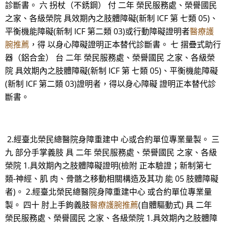
診斷書。 六 拐杖（不銹鋼） 付 二年 榮民服務處、榮譽國民
之家、各級榮院 具效期內之肢體障礙(新制 ICF 第 七類 05)、
平衡機能障礙(新制 ICF 第二類 03)或行動障礙證明者
醫療護
腕推薦
，得 以身心障礙證明正本替代診斷書。 七 摺疊式助行
器（鋁合金） 台 二年 榮民服務處、榮譽國民 之家、各級榮
院 具效期內之肢體障礙(新制 ICF 第 七類 05)、平衡機能障礙
(新制 ICF 第二類 03)證明者，得以身心障礙 證明正本替代診
斷書。
2.經臺北榮民總醫院身障重建中 心或合約單位專業量製。 三
九 部分手掌義肢 具 二年 榮民服務處、榮譽國民 之家、各級
榮院 1.具效期內之肢體障礙證明(檢附 正本驗證；新制第七
類-神經、肌 肉、骨骼之移動相關構造及其功 能 05 肢體障礙
者)。 2.經臺北榮民總醫院身障重建中心 或合約單位專業量
製。 四十 肘上手鉤義肢
醫療護腕推薦
(自體驅動式) 具 二年
榮民服務處、榮譽國民 之家、各級榮院 1.具效期內之肢體障