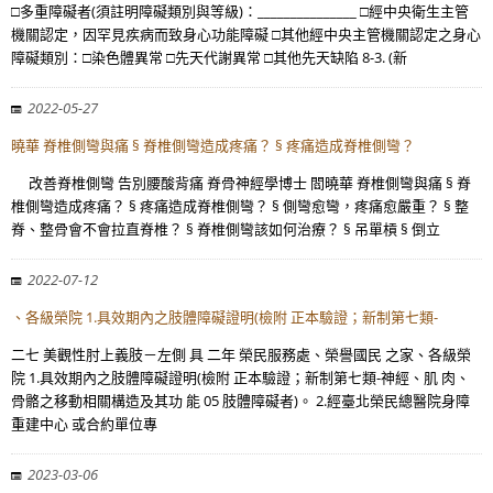
□多重障礙者(須註明障礙類別與等級)：_______________ □經中央衛生主管
機關認定，因罕見疾病而致身心功能障礙 □其他經中央主管機關認定之身心
障礙類別：□染色體異常 □先天代謝異常 □其他先天缺陷 8-3. (新
2022-05-27
曉華 脊椎側彎與痛 § 脊椎側彎造成疼痛？ § 疼痛造成脊椎側彎？
改善脊椎側彎 告別腰酸背痛 脊骨神經學博士 閻曉華 脊椎側彎與痛 § 脊
椎側彎造成疼痛？ § 疼痛造成脊椎側彎？ § 側彎愈彎，疼痛愈嚴重？ § 整
脊、整骨會不會拉直脊椎？ § 脊椎側彎該如何治療？ § 吊單槓 § 倒立
2022-07-12
、各級榮院 1.具效期內之肢體障礙證明(檢附 正本驗證；新制第七類-
二七 美觀性肘上義肢－左側 具 二年 榮民服務處、榮譽國民 之家、各級榮
院 1.具效期內之肢體障礙證明(檢附 正本驗證；新制第七類-神經、肌 肉、
骨骼之移動相關構造及其功 能 05 肢體障礙者)。 2.經臺北榮民總醫院身障
重建中心 或合約單位專
2023-03-06