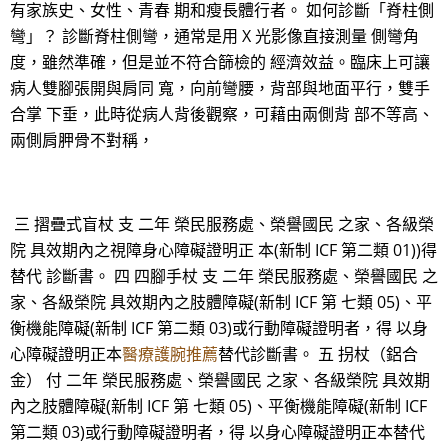
有家族史、女性、青春 期和瘦長體行者。 如何診斷「脊柱側
彎」？ 診斷脊柱側彎，通常是用 X 光影像直接測量 側彎角
度，雖然準確，但是並不符合篩檢的 經濟效益。臨床上可讓
病人雙腳張開與肩同 寬，向前彎腰，背部與地面平行，雙手
合掌 下垂，此時從病人背後觀察，可藉由兩側背 部不等高、
兩側肩胛骨不對稱，
三 摺疊式盲杖 支 二年 榮民服務處、榮譽國民 之家、各級榮
院 具效期內之視障身心障礙證明正 本(新制 ICF 第二類 01))得
替代 診斷書。 四 四腳手杖 支 二年 榮民服務處、榮譽國民 之
家、各級榮院 具效期內之肢體障礙(新制 ICF 第 七類 05)、平
衡機能障礙(新制 ICF 第二類 03)或行動障礙證明者，得 以身
心障礙證明正本
醫療護腕推薦
替代診斷書。 五 拐杖（鋁合
金） 付 二年 榮民服務處、榮譽國民 之家、各級榮院 具效期
內之肢體障礙(新制 ICF 第 七類 05)、平衡機能障礙(新制 ICF
第二類 03)或行動障礙證明者，得 以身心障礙證明正本替代