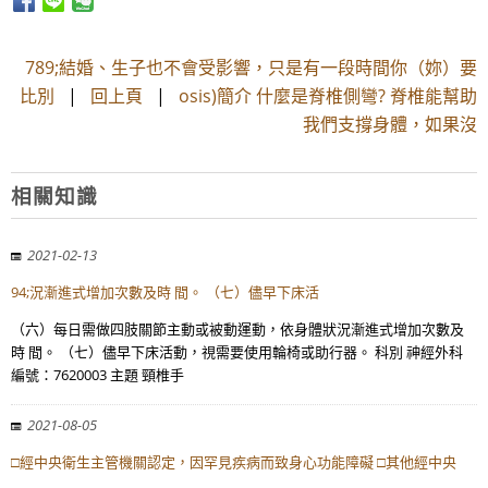
789;結婚、生子也不會受影響，只是有一段時間你（妳）要
比別
|
回上頁
|
osis)簡介 什麼是脊椎側彎? 脊椎能幫助
我們支撐身體，如果沒
相關知識
2021-02-13
94;況漸進式增加次數及時 間。 （七）儘早下床活
（六）每日需做四肢關節主動或被動運動，依身體狀況漸進式增加次數及
時 間。 （七）儘早下床活動，視需要使用輪椅或助行器。 科別 神經外科
編號：7620003 主題 頸椎手
2021-08-05
□經中央衛生主管機關認定，因罕見疾病而致身心功能障礙 □其他經中央