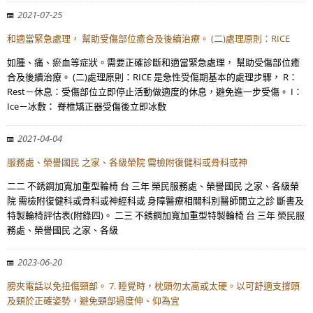
2021-07-25
和適當緊急處理， 幫助受傷部位癒合及後續治療。 (二)處理原則：RICE
如腫、痛、瘀血等症狀。需要正確診斷和適當緊急處理， 幫助受傷部位癒
合及後續治療。 (二)處理原則：RICE 是急性受傷期基本的處理步驟， R：
Rest－休息：受傷部位立即停止活動做適度的休息，避免進一步受傷。 I：
Ice－冰敷： 脊椎矯正器受傷後立即冰敷
2021-04-04
服務處、榮譽國民 之家、各級榮院 需檢附復健科或骨科或神
二二 不銹鋼加寬加重型輪椅 台 三年 榮民服務處、榮譽國民 之家、各級榮
院 需檢附復健科或骨科或神經科或 身障醫療相關科別醫師開立之診 斷書及
特製輪椅評估表(附錄四)。 二三 不銹鋼加寬加重型特製輪椅 台 三年 榮民服
務處、榮譽國民 之家、各級
2023-06-20
膀夾電話以免扭傷頸部。 7. 睡覺時，枕頭勿太高或太硬。以可舒適支撐頭
及頸於正確姿勢，避免頸部過度伸、仰為宜