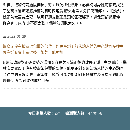
6. 伸手取物時勿過度伸長手臂，以免扭傷頸部。必要時可身體前移或找凳
子墊高。醫療護膝推薦勿長時間用肩 膀夾電話以免扭傷頸部。 7. 睡覺時，
枕頭勿太高或太硬。以可舒適支撐頭及頸於正確姿勢，避免頸部過度伸、
仰為宜；床 墊亦不應太軟，儘量勿俯臥太久。 8.
2023-01-29
彎度 § 沒有被背架包覆的部位可能更歪斜 § 無法讓人體的中心點同時往中
間靠近 § 穿上背架後，軀幹可能更加
§ 無法改變對正確姿勢的認知 § 容易失去矯正後的效果 § 矯正主要彎度、犧
牲次要彎度 § 沒有被背架包覆的部位可能更歪斜 § 無法讓人體的中心點同
時往中間靠近 § 穿上背架後，軀幹可能更加歪斜 § 使脊椎及其周圍的肌肉
變僵硬 背架可能造成的問題
今日瀏覽人數：
2744
總瀏覽人數：
4770178