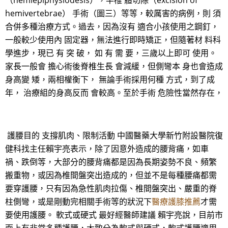
（hemiepiphysiodesis），半椎 體切除（excision of
hemivertebrae） 手術（圖三）等等，較厲害的病例，則 須
合併多種治療方式。過去，因為沒有 適合小孩使用之鋼釘，
一般較少使用內 固定器，無法進行即時矯正，但隨著材 料科
學進步，現已 有 突 破， 如 有 需 要，三歲以上即可 使用。
家長一般會 擔心術後脊椎生長 會減緩，但側彎本 身也會造成
身高變 矮，兩相權衡下， 無論手術採用何種 方式，到了成
年， 治療組的身高反而 會較高。至於手術 危險性當然存在，
護腰目的 支撐肌肉、限制活動 中國醫藥大學新竹附設醫院復
健科找主任賴宇亮表示，除了因意外造成的腰背痛，如車
禍、跌倒等，大部分的腰背痛都是因為長期姿勢不良、頻繁
搬重物，或因為椎間盤突出造成的，但並不是每種腰痛都需
要穿護腰，只有因為急性肌肉拉傷、椎間盤突出、嚴重的脊
柱側彎，或是剛動完相關手術等的狀況下
醫療護膝推薦
才需
要使用護腰。 軟式或硬式 最好經醫師建議 賴宇亮說，目前市