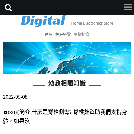
首頁
網站導覽
瀏覽紀錄
幼教相關知識
2022-05-08
osis)簡介 什麼是脊椎側彎? 脊椎能幫助我們支撐身
體，如果沒