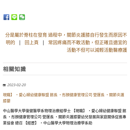
分是屬於脊柱在發育 過程中，關節炎護膝自行發生而原因不
明的
|
回上頁
|
常因疼痛而不敢活動，但正確且適宜的
活動不但可以減輕活動醫療護
相關知識
2023-02-20
現職】 ・愛心婦幼健康聯盟 館長 ・彤顏健康管理公司 營運長 ・關節炎護
膝嬰
中山醫學大學復健醫學系物理治療組學士 【現職】 ・愛心婦幼健康聯盟 館
長 ・彤顏健康管理公司 營運長 ・關節炎護膝嬰幼兒發展與家庭關係促進專
業協會 總召 【經歷】 ・中山醫學大學物理治療學系助