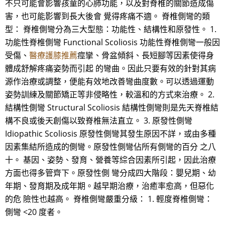
不只可能會影響孩童的心肺功能，以及對脊椎的關節造成傷
害，也可能影響到長大後會 覺得疼痛不適。 脊椎側彎的類
型： 脊椎側彎分為三大型態：功能性、結構性和原發性。 1.
功能性脊椎側彎 Functional Scoliosis 功能性脊椎側彎一般因
受傷、
醫療護膝推薦
痙攣、骨盆傾斜、長短腳等因素使得身
體成舒解疼痛姿勢而引起 的彎曲。因此只要有效的針對其病
源作治療或調整，便能有效地改善彎曲度數。可以透過運動
姿勢訓練及關節矯正等非侵略性，較溫和的方式來治療。 2.
結構性側彎 Structural Scoliosis 結構性側彎則是先天脊椎結
構不良或後天創傷以致脊椎無法直立。 3. 原發性側彎
Idiopathic Scoliosis 原發性側彎其發生原因不詳，或由多種
因素集結所造成的側彎。原發性側彎佔所有側彎的百分 之八
十。 基因、姿勢、發育、營養等綜合因素所引起，因此治療
方面也得多管齊下。原發性側 彎分成四大階段：嬰兒期、幼
年期、發育期及成年期。越早期治療，治癒率愈高，但惡化
的危 險性也越高。 脊椎側彎嚴重分級： 1. 輕度脊椎側彎：
側彎 <20 度者。