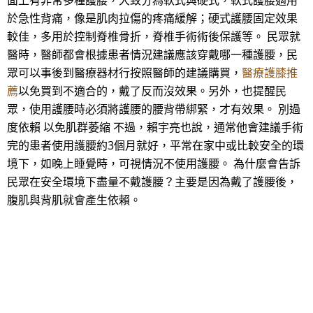
面上有非常多種護腰，大致分為軟式與硬式，軟式護腰適用
於急性背痛，像是肌肉拉傷的疼痛緩解；硬式護腰固定效果
較佳，多用於控制脊椎骨折，脊椎手術術後保護等。 民眾就
醫時，醫師都會根據患者情況建議應該穿戴哪一種護腰，民
眾可以事後到醫療器材行按照醫師的建議購買，
醫療護膝推
薦
以免買到不適合的，戴了反而沒效果。另外，也提醒民
眾，使用護腰時必須將護腰的腰背帶綁緊，才有效果。 別過
度依賴 以免肌群萎縮 不過，賴宇亮也說，通常他會建議手術
完的患者使用護腰約3個月就好，平常在家中或比較安全的環
境下，如晚上睡覺時，可視情況不使用護腰。 為什麼會告訴
民眾在安全環境下盡量不戴護腰？主要是因為戴了護腰後，
腹肌與背肌就會產生依賴。