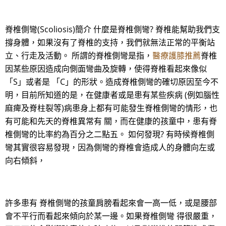
脊椎側彎(Scoliosis)簡介 什麼是脊椎側彎? 脊椎能幫助我們支
撐身體，如果沒有了脊椎的支持，我們就無法正常的平衡站
立、行走及活動。 所謂的脊椎側彎是指，
醫療護膝推薦
脊椎
因某些原因造成向側面彎曲及旋轉，使得脊椎看起來像似
「S」或者是 「C」的形狀。造成脊椎側彎的確切原因至今不
明，目前所知道的是，在健康者或是患有某些疾病 (例如腦性
麻痺及脊柱裂等)病患身上都有可能發生脊椎側彎的情形，也
有可能和先天的脊椎異常有 關，而在健康的孩童中，患有脊
椎側彎的比率約為百分之二點五。 如何發現? 有時候脊椎側
彎其實很容易發現，因為側彎的脊椎會造成人的身體向左或
向右傾斜，
許多患有 脊椎側彎的孩童肩膀看起來會一高一低，或是腰部
會不平行而看起來傾向於某一邊。如果脊椎側彎 得很嚴重，