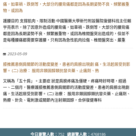
痛，如車禍、跌倒等，大部分的腰背痛都是因為長期姿勢不良、頻繁搬重
物，或因為
護腰目的 支撐肌肉、限制活動 中國醫藥大學新竹附設醫院復健科找主任賴
宇亮表示，除了因意外造成的腰背痛，如車禍、跌倒等，大部分的腰背痛
都是因為長期姿勢不良、頻繁搬重物，或因為椎間盤突出造成的，但並不
是每種腰痛都需要穿護腰，只有因為急性肌肉拉傷、椎間盤突出、嚴重
2023-05-09
膝推薦患側肩關節的活動度變差，患者的肩膀出現劇 痛，生活起居受到影
響。 (二) 治療： 服用非類固醇類抗發炎藥、止痛劑、熱
又稱為「五十肩」。主要症 狀是肩膀疼痛及僵硬，疼痛時好時壞，經過
一、二個月，醫療護膝推薦患側肩關節的活動度變差，患者的肩膀出現劇
痛，生活起居受到影響。 (二) 治療： 服用非類固醇類抗發炎藥、止痛劑、
熱療、針灸、電刺激或關節內注射類固醇，合併復健專科
今日瀏覽人數：
752
總瀏覽人數：
4768186