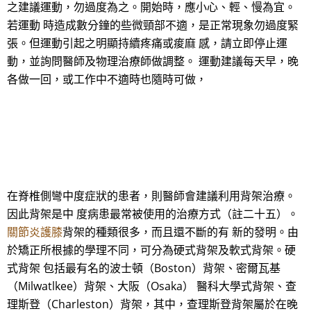
之建議運動，勿過度為之。開始時，應小心、輕、慢為宜。
若運動 時造成數分鐘的些微頸部不適，是正常現象勿過度緊
張。但運動引起之明顯持續疼痛或痠麻 感，請立即停止運
動，並詢問醫師及物理治療師做調整。 運動建議每天早，晚
各做一回，或工作中不適時也隨時可做，
在脊椎側彎中度症狀的患者，則醫師會建議利用背架治療。
因此背架是中 度病患最常被使用的治療方式（註二十五）。
關節炎護膝
背架的種類很多，而且還不斷的有 新的發明。由
於矯正所根據的學理不同，可分為硬式背架及軟式背架。硬
式背架 包括最有名的波士頓（Boston）背架、密爾瓦基
（Milwatlkee）背架、大阪（Osaka） 醫科大學式背架、查
理斯登（Charleston）背架，其中，查理斯登背架屬於在晚