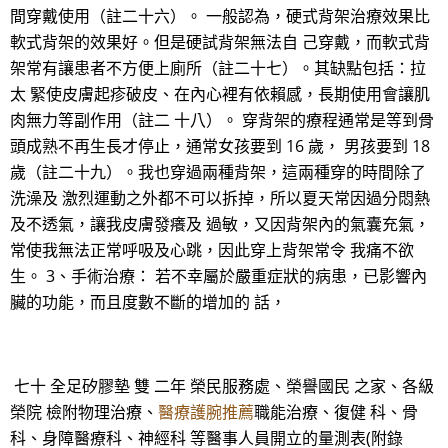
間穿戴使用（註二十六）。 一般認為，硬式背架治療效果比
軟式背架的效果好。但是硬試背架無法自 己穿戴，而軟式背
架常有讓患者不方便上廁所（註二十七）。其缺點包括：拉
太 緊使皮膚起疹破皮、在內心裡有依賴感，長期使用會讓肌
肉無力等副作用（註二 十八）。 穿背架的療程通常是等到骨
頭成熟不再生長才停止，通常女孩要到 16 歲， 男孩要到 18
歲（註二十九）。我也穿過兩種背架，這兩種穿的時間除了
洗澡及 激烈運動之外都不可以拆掉，所以夏天常因過分悶熱
及不透氣，讓我皮膚發癢及 過敏，又因背架內的氣囊充氣，
常使我無法正常呼吸及心跳，因此穿上背架常令 我痛不欲
生。 3、手術治療： 若不幸屬於嚴重症狀的病患，已影響內
臟的功能，而且度數不斷的增加的 話，
七十 全足矽膠墊 雙 二年 榮民服務處、榮譽國民 之家、各級
榮院 檢附物理治療、
醫療護腕推薦
職能治療、復健 科、骨
科、身障醫療科、神經科 等醫事人員開立的量測表(附錄