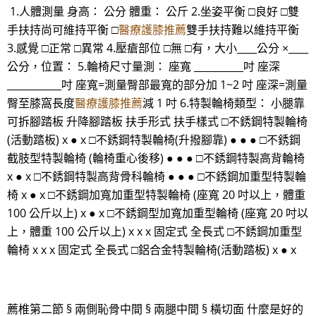
1.人體測量 身高： 公分 體重： 公斤 2.坐姿平衡 □良好 □雙
手扶持尚可維持平衡 □
醫療護膝推薦
雙手扶持難以維持平衡
3.感覺 □正常 □異常 4.壓瘡部位 □無 □有，大小____公分 ×____
公分，位置： 5.輪椅尺寸量測： 座寬 __________吋 座深
___________吋 座寬=測量臀部最寬的部分加 1~2 吋 座深=測量
臀至膝窩長度
醫療護膝推薦
減 1 吋 6.特製輪椅類型： 小腿靠
可拆腳踏板 升降腳踏板 扶手形式 扶手樣式 □不銹鋼特製輪椅
(活動踏板) x ● x □不銹鋼特製輪椅(升撥腳靠) ● ● ● □不銹鋼
截肢型特製輪椅 (輪椅重心後移) ● ● ● □不銹鋼特製高背輪椅
x ● x □不銹鋼特製高背骨科輪椅 ● ● ● □不銹鋼加重型特製輪
椅 x ● x □不銹鋼加寬加重型特製輪椅 (座寬 20 吋以上，體重
100 公斤以上) x ● x □不銹鋼型加寬加重型輪椅 (座寬 20 吋以
上，體重 100 公斤以上) x x x 固定式 全長式 □不銹鋼加重型
輪椅 x x x 固定式 全長式 □鋁合金特製輪椅(活動踏板) x ● x
薦椎第二節 § 兩側恥骨中間 § 兩腿中間 § 橫切面 什麼是好的