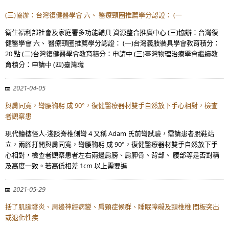
(三)協辦：台灣復健醫學會 六、 醫療頸圈推薦學分認證： (一
衛生福利部社會及家庭署多功能輔具 資源整合推廣中心 (三)協辦：台灣復
健醫學會 六、 醫療頸圈推薦學分認證： (一)台灣義肢裝具學會教育積分：
20 點 (二)台灣復健醫學會教育積分：申請中 (三)臺灣物理治療學會繼續教
育積分：申請中 (四)臺灣職
2021-04-05
與肩同寬，彎腰鞠躬 成 90°，復健醫療器材雙手自然放下手心相對，檢查
者觀察患
現代鐘樓怪人-淺談脊椎側彎 4 又稱 Adam 氏前彎試驗，需請患者脫鞋站
立，兩腳打開與肩同寬，彎腰鞠躬 成 90°，復健醫療器材雙手自然放下手
心相對，檢查者觀察患者左右兩邊肩膀、肩胛骨、背部、 腰部等是否對稱
及高度一致。若高低相差 1cm 以上需要進
2021-05-29
括了肌腱發炎、周邊神經病變、肩頸症候群、睡眠障礙及頸椎椎 間板突出
或退化性疾