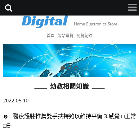
首頁
網站導覽
瀏覽紀錄
幼教相關知識
2022-05-10
□醫療護膝推薦雙手扶持難以維持平衡 3.感覺 □正常
□ᣰ