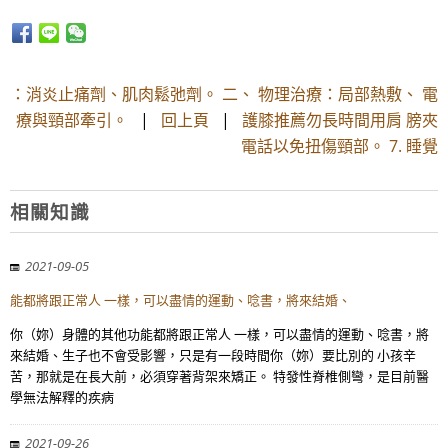
：消炎止痛劑、肌肉鬆弛劑。 二、 物理治療：局部熱敷、 電
療與頸部牽引。
|
回上頁
|
護膝推薦勿長時間用肩 膀夾
電話以免扭傷頸部。 7. 睡覺
相關知識
2021-09-05
能都將跟正常人 一樣，可以盡情的運動、唸書，將來結婚、
你（妳）身體的其他功能都將跟正常人 一樣，可以盡情的運動、唸書，將
來結婚、生子也不會受影響，只是有一段時間你（妳）要比別的 小孩辛
苦，那就是在長大前，必須穿著背架來矯正。 特發性脊椎側彎，是目前醫
學無法解釋的疾病
2021-09-26