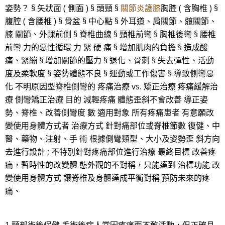
姿勢？ § 矢狀面 ( 側面 ) § 頭頸 §
關節炎護膝
胸腔 ( 含胸椎 ) §
腹腔 ( 含腰椎 ) § 骨盆 § 中心點 § 外耳道、肩關節、髖關節、
膝 關節、外踝前側 § 脊椎曲線 § 頸椎前彎 § 胸椎後彎 § 腰椎
前彎 力的惡性循環 力 緊 硬 痛 § 增加肌肉的負擔 § 造成酸
痛、緊繃 § 增加關節的壓力 § 退化、骨刺 § 失去彈性、活動
度及柔軟度 § 姿勢體態不良 § 運動或工作傷害 § 導致側彎惡
化 不明原因型脊椎側彎的 疼痛治療 vs. 矯正治療 疼痛緩解治
療 側彎矯正治療 目的 減輕疼痛 體態歪斜不會改善 導正姿
勢、脊椎、改善側彎度 數 適用對象 所有疼痛患者 有意願改
變使用身體方式者 治療方式 針對痛部位或脊椎節數 復健、中
醫、藥物、注射、手 術 根據側彎類型、大小及姿勢歪 斜方向
去進行設計 ; 不特別針對疼痛部位進行治療 最終目標 改善疼
痛，暫時性的改變體 態外觀的不對稱，只能達到 治標功能 改
變使用身體方式 讓脊椎及身體達成平衡對稱 預防未來的疼
痛、