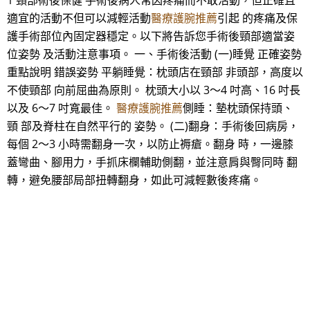
1 頸部術後保健 手術後病人常因疼痛而不敢活動，但正確且
適宜的活動不但可以減輕活動
醫療護腕推薦
引起 的疼痛及保
護手術部位內固定器穩定。以下將告訴您手術後頸部適當姿
位姿勢 及活動注意事項。 一、手術後活動 (一)睡覺 正確姿勢
重點說明 錯誤姿勢 平躺睡覺：枕頭店在頸部 非頭部，高度以
不使頸部 向前屈曲為原則。 枕頭大小以 3～4 吋高、16 吋長
以及 6～7 吋寬最佳。
醫療護腕推薦
側睡：墊枕頭保持頭、
頸 部及脊柱在自然平行的 姿勢。 (二)翻身：手術後回病房，
每個 2～3 小時需翻身一次，以防止褥瘡。翻身 時，一邊膝
蓋彎曲、腳用力，手抓床欄輔助側翻，並注意肩與臀同時 翻
轉，避免腰部局部扭轉翻身，如此可減輕數後疼痛。