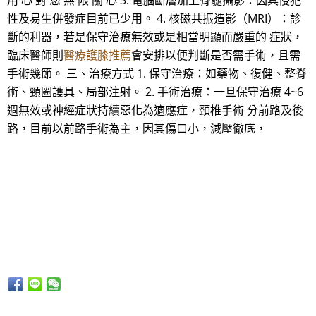
用 心 對 您 無 限 關 心 3. 電腦斷層加上脊髓攝影：因具侵犯
性及易生併發症目前已少用。 4. 核磁共振造影（MRI）：診
斷的利器，若是保守治療無效或是相當明顯而嚴重的 症狀，
臨床醫師則
醫療護膝推薦
會安排以便判斷是否需手術，且需
手術幾節。 三、治療方式 1. 保守治療：如藥物、復健、整脊
術、頸圈護具、局部注射。 2. 手術治療：一旦保守治療 4~6
週無效或神經症狀持續惡化為適應症，頸椎手術 分前路及後
路，目前以前路手術為主，因其傷口小，減壓徹底，