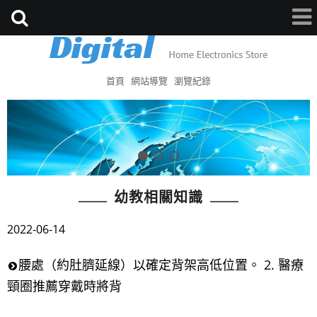
首頁
網站導覽
瀏覽紀錄
幼教相關知識
2022-06-14
腰處（約肚臍延線）以確定背架高低位置。 2. 醫療
頸圈推薦穿戴時將背