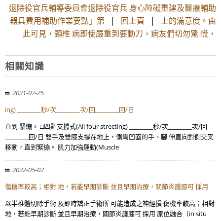
退除役官兵輔導委員會退除役官兵 身心障礙重建及醫療輔助
器具費用補助作業要點」第
|
回上頁
|
上的滿意度。由
此可見，頸椎 病即使嚴重到要動刀，病友們切勿驚 慌，
相關知識
2021-07-25
ing) ________秒/次________次/回________回/日
直到 緊繃。 □四點支撐式(All four strecting) ________秒/次________次/回
________回/日 雙手及雙膝支撐在地上，側彎凹面的手、腳 伸直向對側交叉
移動，直到緊繃。 肌力加強運動(Muscle
2022-05-02
傷機率較高；相對 地，若能早期診斷 並且早期治療，關節炎護膝可 採用
以半椎體切除手術 及即時矯正手術所 可能造成之神經損 傷機率較高；相對
地，若能早期診斷 並且早期治療，關節炎護膝可 採用 原位融合（in situ