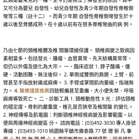
此類是最常見的一種，至今仍是無法了解發生的原因。其中
又可分為嬰兒 自發性、幼兒自發性及青少年期自發性脊椎側
彎等三種（註十二）。而青少年期 自發性脊椎側彎發生於十
歲以後至骨骼成熟。在十歲以前有在很多脊椎彎曲的病 例。
乃由七節的頸椎椎體及椎 間盤環繞保護。 頸椎病變之致病因
素相當多，包括發炎、腫瘤、血管異常、先天結構異常等，
但仍以外傷及退化為大宗。 一、臨床症狀 1. 脖子酸痛、僵
硬、活動困難、無法後仰。 2. 單側或雙側的肩膀，上臂、前
臂甚至手指放射痛或麻痺。 3. 手臂或掌間肌肉萎縮，指端無
力。 4.
醫療護膝推薦
四肢輕癱甚至重癱、大小便失禁、呼吸
麻痺導致死亡。 二、診斷工具 1. 頸椎動態性 X 光：評估頸椎
的穩定度，骨刺的嚴重度，椎孔是否狹窄及椎間盤 的變化。
2. 神經傳導及肌電圖：判斷頸椎神經根病變及影響範圍，以
便與周邊神經病變區 分。 諮詢電話：(03)492-3030 專人掛號
專線：(03)493-1010 桃園縣平鎮市廣泰路 77 號 壢 新 凡 事