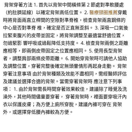
背架穿著方法 1. 首先以背架中間橫條第 2 節處對準軟腰處
（約肚臍延線）以確定背架高低位置。 2.
醫療頸圈推薦
穿戴
時將背面兩直立桿間的空隙對準脊椎，檢查背架兩直鋼條的
中心是否對準脊 椎，確定是否正直無歪斜。 3. 深吸一口氣後
拉緊束腹片的皮帶並固定，將背架調整至最適當舒適位置，
勿過緊影 響呼吸或過鬆降低支持度。 4. 檢查背架兩側之距離
應相等，即兩側皮帶固定之位置應相同。 5. 使用長型背架
者，調整肩部兩條皮帶距離。 6. 開始穿背架時可請他人協助
及調整位置，穿著完整後確定無頭暈情形再起身走動。 背架
穿著注意事項 由於背架種類及效能不盡相同，需經醫師評估
及建議並選擇合適的背架。當需穿著背架時 應注意下列事
項： 1. 由於背架需長時間穿著效果較佳，建議除了睡覺及洗
澡外，其他時間儘量要穿著， 穿著背架時，裡面要穿吸汗內
衣以保護皮膚；為方便上廁所穿脫，建議內褲可穿在 背架
外，或選擇穿低腰內褲較為方便。