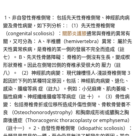
1、非自發性脊椎側彎： 包括先天性脊椎側彎、神經肌肉病
變及骨性病變，如下列分析：: （1）先天性脊椎側彎
（congenital scoliosis）：
關節炎護膝
通常與脊椎的異常有
關，又可分為： A、半椎體（hemivertebra）異常： 屬於先
天性異常疾病，是脊椎的某一側的發展不完全而造成（註
七）。 B、先天性骨骼障礙： 脊椎的一側沒有生長，變成楔
形狀脊椎。因此在側彎凹側的脊椎承受很大的 壓力（註
八）。 （2）神經肌肉病變： 現代鐘樓怪人-淺談脊椎側彎 3
起因於下列的某種特定原因，包括：神經肌肉病變、退化、
感染、腫瘤等病 症（註九）。例如：小兒麻痺、肌肉萎縮、
腦性麻痺、神經纖維腫瘤等等病症（註 十）。 （3）骨性病
變： 包括脊椎骨折或位移所造成外傷性側彎、骨軟骨營養不
良 （Osteochonorodystrophy）和胸廓成形術或膿胸之胸
廓後遺症（Thoracogenic thoracoplasty or emphysema）
（註十一）。 2、自發性脊椎側彎（idiopathic scoliosis）：