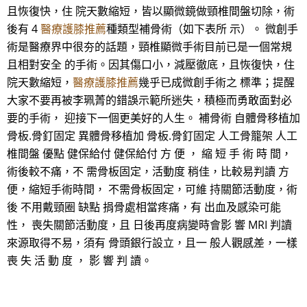
且恢復快，住 院天數縮短，皆以顯微鏡做頸椎間盤切除，術
後有 4
醫療護膝推薦
種類型補骨術（如下表所 示）。 微創手
術是醫療界中很夯的話題，頸椎顯微手術目前已是一個常規
且相對安全 的手術。因其傷口小，減壓徹底，且恢復快，住
院天數縮短，
醫療護膝推薦
幾乎已成微創手術之 標準；提醒
大家不要再被李珮菁的錯誤示範所迷失，積極而勇敢面對必
要的手術， 迎接下一個更美好的人生。 補骨術 自體骨移植加
骨板.骨釘固定 異體骨移植加 骨板.骨釘固定 人工骨籠架 人工
椎間盤 優點 健保給付 健保給付 方 便 ， 縮 短 手 術 時 間，
術後較不痛，不 需骨板固定，活動度 稍佳，比較易判讀 方
便，縮短手術時間， 不需骨板固定，可維 持關節活動度，術
後 不用戴頸圈 缺點 捐骨處相當疼痛，有 出血及感染可能
性， 喪失關節活動度，且 日後再度病變時會影 響 MRI 判讀
來源取得不易，須有 骨頭銀行設立，且一 般人觀感差，一樣
喪 失 活 動 度 ， 影 響 判 讀。