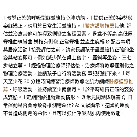
l 教導正確的呼吸型態並維持心肺功能。 l 提供正確的姿勢與
姿態矯正，應用於日常生活並維持。 l
醫療護膝推薦
其他: 評
估並治療其他可能導致側彎之各種因素。 骨盆不等高 高低肩
脊椎曲線彎曲 脊椎有側彎 正常脊椎 並產生旋轉 Ø 配合事項
與居家活動 l 接受評估之前，請家長讓孩子盡量維持正確的坐
姿與站姿即可，例如減少趴在桌上寫字、 歪斜等坐姿、三七
步站立等。 l 經過物理治療師評估後，治療師將教導個別化之
物理治療活動，並請孩子自行將活動寫 筆記記錄下來。 l 每
天至少花 30 分鐘時間練習治療師教導之肌力訓練
醫療護膝推
薦
、呼吸活動，並持續至少兩個月。 l 於平時維持正確的姿勢
與姿態。 l 定期回診追蹤運動情形。 Ø 常見問題與解答 Q: 日
常運動是否會導致脊椎側彎惡化? A: 文獻顯示，適當的運動
不會造成側彎的惡化，且可以強化呼吸與肌肉使用效能，