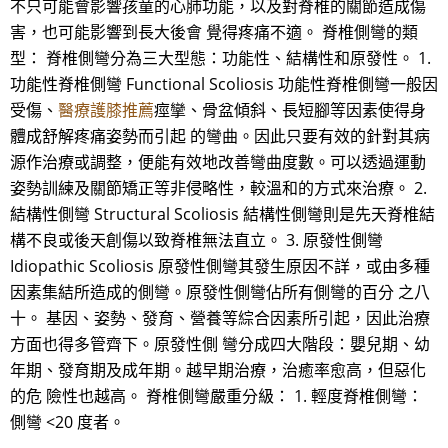
不只可能會影響孩童的心肺功能，以及對脊椎的關節造成傷
害，也可能影響到長大後會 覺得疼痛不適。 脊椎側彎的類
型： 脊椎側彎分為三大型態：功能性、結構性和原發性。 1.
功能性脊椎側彎 Functional Scoliosis 功能性脊椎側彎一般因
受傷、
醫療護膝推薦
痙攣、骨盆傾斜、長短腳等因素使得身
體成舒解疼痛姿勢而引起 的彎曲。因此只要有效的針對其病
源作治療或調整，便能有效地改善彎曲度數。可以透過運動
姿勢訓練及關節矯正等非侵略性，較溫和的方式來治療。 2.
結構性側彎 Structural Scoliosis 結構性側彎則是先天脊椎結
構不良或後天創傷以致脊椎無法直立。 3. 原發性側彎
Idiopathic Scoliosis 原發性側彎其發生原因不詳，或由多種
因素集結所造成的側彎。原發性側彎佔所有側彎的百分 之八
十。 基因、姿勢、發育、營養等綜合因素所引起，因此治療
方面也得多管齊下。原發性側 彎分成四大階段：嬰兒期、幼
年期、發育期及成年期。越早期治療，治癒率愈高，但惡化
的危 險性也越高。 脊椎側彎嚴重分級： 1. 輕度脊椎側彎：
側彎 <20 度者。