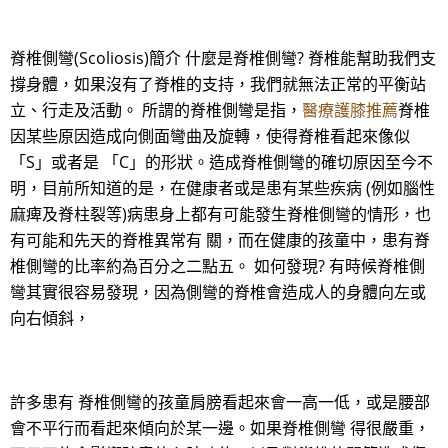
脊椎側彎(Scoliosis)簡介 什麼是脊椎側彎? 脊椎能幫助我們支
撐身體，如果沒有了脊椎的支持，我們就無法正常的平衡站
立、行走及活動。 所謂的脊椎側彎是指，
醫療護膝推薦
脊椎
因某些原因造成向側面彎曲及旋轉，使得脊椎看起來像似
「S」或者是 「C」的形狀。造成脊椎側彎的確切原因至今不
明，目前所知道的是，在健康者或是患有某些疾病 (例如腦性
麻痺及脊柱裂等)病患身上都有可能發生脊椎側彎的情形，也
有可能和先天的脊椎異常有 關，而在健康的孩童中，患有脊
椎側彎的比率約為百分之二點五。 如何發現? 有時候脊椎側
彎其實很容易發現，因為側彎的脊椎會造成人的身體向左或
向右傾斜，
許多患有 脊椎側彎的孩童肩膀看起來會一高一低，或是腰部
會不平行而看起來傾向於某一邊。如果脊椎側彎 得很嚴重，