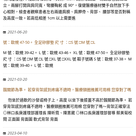
立，兩腳打開與肩同寬，彎腰鞠躬 成 90°，復健醫療器材雙手自然放下手
心相對，檢查者觀察患者左右兩邊肩膀、肩胛骨、背部、 腰部等是否對稱
及高度一致。若高低相差 1cm 以上需要進
2021-06-20
號：歐規 47-50。 全足矽膠墊 尺 寸 ：□S 號 □M 號 □L
M 號：歐規 39-42。 L 號：歐規 43-46。 XL 號：歐規 47-50。 全足矽膠墊
尺 寸 ：□S 號 □M 號 □L 號 □XL 號 □XXL 號 鞋子號碼 S 號：歐規 37-38。 M
號：歐規 39-40。 L 號：歐規
2021-03-20
髖關節為準。 若穿背架感到疼痛不適時，醫療頸圈推薦可用棉 您穿對了嗎
勿坐於過軟的沙發或椅子上，高度 以坐下後膝蓋不高於髖關節為準。 若
穿背架感到疼痛不適時，醫療頸圈推薦可用棉 您穿對了嗎～背架正確穿法
◎林口長庚護理部護理長 陳昕霓、陳憲葳 ◎林口長庚護理部督導 蔡美菊校
閱 正面圖 背面圖 軟式背架 背面
2023-04-10