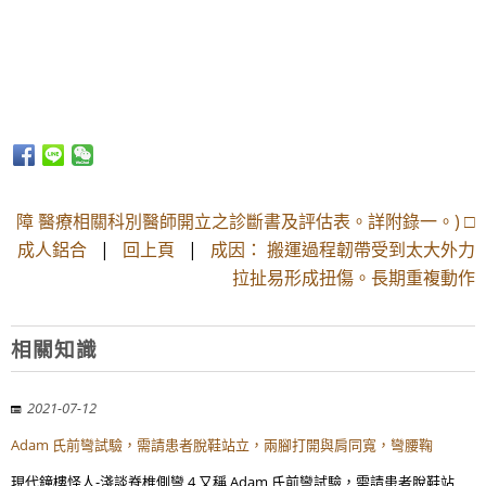
障 醫療相關科別醫師開立之診斷書及評估表。詳附錄一。) □
成人鋁合
|
回上頁
|
成因： 搬運過程韌帶受到太大外力
拉扯易形成扭傷。長期重複動作
相關知識
2021-07-12
Adam 氏前彎試驗，需請患者脫鞋站立，兩腳打開與肩同寬，彎腰鞠
現代鐘樓怪人-淺談脊椎側彎 4 又稱 Adam 氏前彎試驗，需請患者脫鞋站