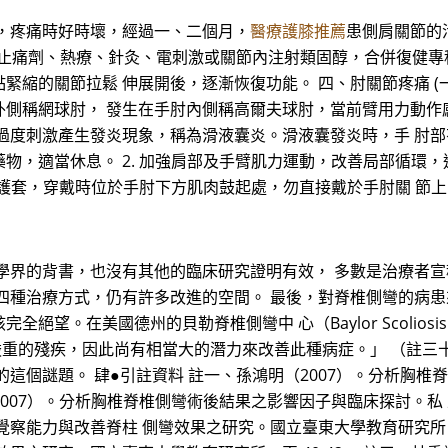
，疼痛時好時壞，經過一、二個月，
醫療護膝推薦
患側肩關節的
炎藥、止痛劑、熱療、針灸、電刺激或關節內注射類固醇，合併復健
縮的關節拉鬆 伸展開後，逐漸恢復功能。 四、肘關節疼痛 (一
外側稱網球肘， 發生在手肘內側稱高爾夫球肘，當前臂用力動作
度刺激產生發炎現象，稱為滑液囊炎。滑液囊發炎時，手 肘部有明顯
物，適當休息。 2. 加強肩部及手臂肌力運動，改善局部循環，
肘護套，穿戴時位於手肘下方肌肉鼓起處，勿直接戴於手肘關 節
學界的背書，也沒有其他的臨床研究證明有效， 多數是治療者
四種治療方式，仍有許多改進的空間。 最後，對脊椎側彎的病
全絕望。在美國德州的貝勒脊椎側彎中 心（Baylor Scoliosis C
相當嚴重的殘疾，因此尚有相當大的潛力來改善此種病症。」 （註
這個謎題。 肆●引註資料 註一、孫鴻明（2007）。分析胸椎
2007）。分析胸椎脊椎側彎術後結果之影響因子與臨床探討。私 
覺察能力與改善脊柱 側彎效果之研究。國立臺東大學教育研究所。頁