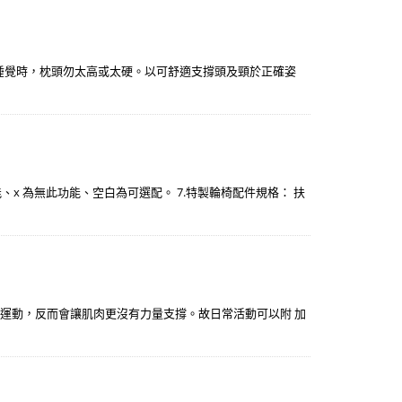
. 睡覺時，枕頭勿太高或太硬。以可舒適支撐頭及頸於正確姿
此功能、x 為無此功能、空白為可選配。 7.特製輪椅配件規格： 扶
不運動，反而會讓肌肉更沒有力量支撐。故日常活動可以附 加