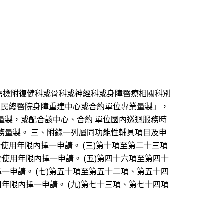
，需檢附復健科或骨科或神經科或身障醫療相關科別
北榮民總醫院身障重建中心或合約單位專業量製」，
量製，或配合該中心、合約 單位國內巡迴服務時
務量製。 三、附錄一列屬同功能性輔具項目及申
使用年限內擇一申請。 (三)第十項至第二十三項
使用年限內擇一申請。 (五)第四十六項至第四十
一申請。 (七)第五十項至第五十二項、第五十四
年限內擇一申請。 (九)第七十三項、第七十四項