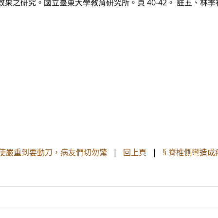
果之研究。國立臺東大學教育研究所。頁 40-42。 註五、林季
即使嚴重到要動刀，病友們切勿驚
|
回上頁
|
§ 脊椎側彎造成