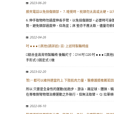
2023-06-20
膀夾電話以免扭傷頸部。 7. 睡覺時，枕頭勿太高或太硬。
6. 伸手取物時勿過度伸長手臂，以免扭傷頸部。必要時可身
勢，避免頸部過度伸、仰為宜；床 墊亦不應太軟，儘量勿俯臥
2022-04-26
吋 ● ● ● □其他(請詳述): 註: 上述特製輪椅座
□鋁合金高背特製輪椅 後輪尺寸：□14 吋 □20 吋 ● ● ●
手形式 □固定式 □後
2023-02-20
等)，都可以維持適當的上 下肢肌肉力量，醫療護膝推薦若
所以 只要是全身性的運動(如跑步、游泳、踢足球、體操、
在脊椎側彎物理治療運動之外執行，但無法取替。 Q: 拉單槓
2022-06-10