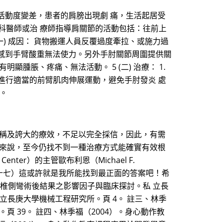
活動度變差，患者的肩膀出現劇 痛，生活起居受
專科醫師或治 療師指導肩關節的活動包括：往前上
) 成因： 貨物搬運人員反覆過度牽拉、或施力過
感到手臂酸重無法使力。另外手肘關節周圍提供關
腫脹、疼痛、無法活動。 5 (二) 治療： 1.
進行適當的前臂肌肉伸展運動，避免手肘發炎 處
上。
宣稱及誇大的療效，不足以完全採信，因此，有需
患來說，至今仍找不到一種治療方式能確實有效根
enter）的主管歐布利恩（Michael F.
三十七）這或許就是我所能找到最正面的答案吧！希
脊椎側彎術後結果之影響因子與臨床探討。私 立長
立長庚大學機械工程研究所。頁 4。 註三、林季
 39。 註四、林季福（2004）。身心動作教