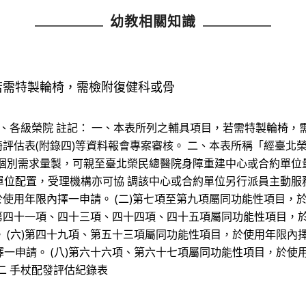
幼教相關知識
若需特製輪椅，需檢附復健科或骨
之家、各級榮院 註記： 一、本表所列之輔具項目，若需特製輪椅
輪椅評估表(附錄四)等資料報會專案審核。 二、本表所稱「經臺
依個別需求量製，可親至臺北榮民總醫院身障重建中心或合約單位
位配置，受理機構亦可協 調該中心或合約單位另行派員主動服
於使用年限內擇一申請。 (二)第七項至第九項屬同功能性項目，於
)第四十一項、四十三項、四十四項、四十五項屬同功能性項目，於
 (六)第四十九項、第五十三項屬同功能性項目，於使用年限內擇
一申請。 (八)第六十六項、第六十七項屬同功能性項目，於使用
二 手杖配發評估紀錄表