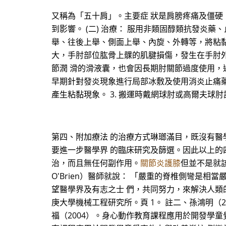
又稱為「五十肩」。主要症 狀是肩膀疼痛及僵硬
到影響。 (二) 治療： 服用非類固醇類抗發
舉、往後上舉、側面上舉、內旋、外轉等，將粘黏緊
大，手肘部位肱骨上髁的肌腱損傷，發生在手肘
節潤 滑的滑液囊，也會因長期肘關節過度使用，過
早期針對發炎現象進行局部冰敷及使用消炎止痛藥
產生粘黏現象。 3. 搬運時戴網球肘或高爾夫球
第四、附加療法 的治療方式琳瑯滿目，既沒有醫
要進一步醫學界 的臨床研究及篩選。因此以上的
治，而且無任何副作用。
關節炎護膝
但並不是就該完
O'Brien）醫師就說： 「嚴重的脊椎側彎是
望醫學界及有志之士 們，共同努力，來解決人類的
庚大學機械工程研究所。頁 1。 註二、孫鴻明（
福（2004）。身心動作教育課程應用於開發學童