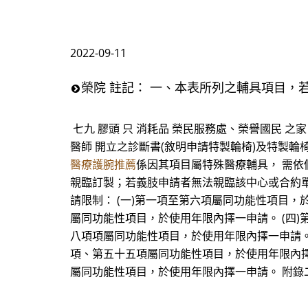
2022-09-11
榮院 註記： 一、本表所列之輔具項目，
七九 膠頭 只 消耗品 榮民服務處、榮譽國民 
醫師 開立之診斷書(敘明申請特製輪椅)及特製
醫療護腕推薦
係因其項目屬特殊醫療輔具， 需
親臨訂製；若義肢申請者無法親臨該中心或合約單
請限制： (一)第一項至第六項屬同功能性項目，
屬同功能性項目，於使用年限內擇一申請。 (四
八項項屬同功能性項目，於使用年限內擇一申請。
項、第五十五項屬同功能性項目，於使用年限內擇
屬同功能性項目，於使用年限內擇一申請。 附錄