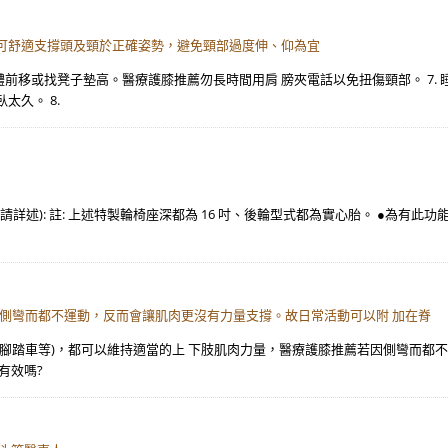
以可舒適支撐頭及頸於正確姿勢，避免頸部過度伸、仰為宜
體前移或找凳子墊高。醫療護膝推薦勿長時間用肩 膀夾電話以免扭傷頸部。 7
太久。 8.
 □其他(請詳述): 註: 上述特製輪椅座深都為 16 吋、後輪型式都為實心胎。 ●為有
因側彎而都不運動，反而會讓肌肉更沒有力量支撐。故日常活動可以附 加在脊
騎腳踏車等)，都可以維持適當的上 下肢肌肉力量，醫療護膝推薦若因側彎而都
有效嗎?