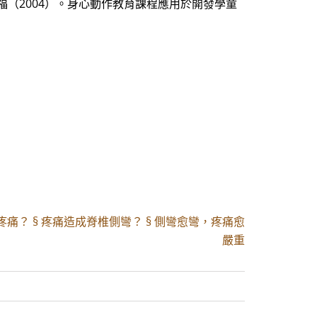
福（2004）。身心動作教育課程應用於開發學童
疼痛？ § 疼痛造成脊椎側彎？ § 側彎愈彎，疼痛愈
嚴重