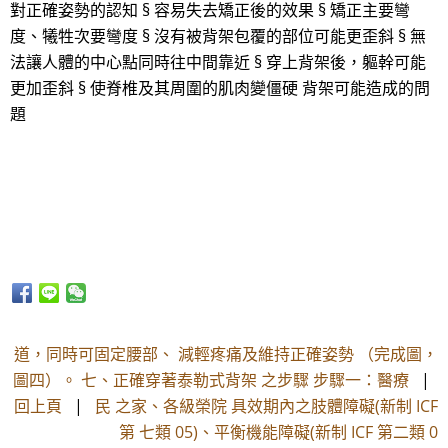
對正確姿勢的認知 § 容易失去矯正後的效果 § 矯正主要彎
度、犧牲次要彎度 § 沒有被背架包覆的部位可能更歪斜 § 無
法讓人體的中心點同時往中間靠近 § 穿上背架後，軀幹可能
更加歪斜 § 使脊椎及其周圍的肌肉變僵硬 背架可能造成的問
題
道，同時可固定腰部、 減輕疼痛及維持正確姿勢 （完成圖，
圖四）。 七、正確穿著泰勒式背架 之步驟 步驟一：醫療
|
回上頁
|
民 之家、各級榮院 具效期內之肢體障礙(新制 ICF
第 七類 05)、平衡機能障礙(新制 ICF 第二類 0