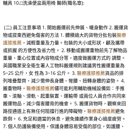
輔具 10.□洗澡便盆兩用椅 醫師(職名章):
(二) 員工注意事項 1. 開始搬運前先伸展、暖身動作 2. 搬運貨
物或提東西避免傷害的方法 1. 體積過大的貨物分批包裝
醫療
護膝推薦
，減輕重量及力量。包裝的大小或形狀，顧及攜帶
或抓握 的方便性及省力性。 2. 移動或搬運重物前先了解物品
重量、重心位置或內容物成分等，適度做搬運方式的 調整。
英國職業安全衛生署人工物料搬運規則建議男性搬運重量為
5~25 公斤，女 性為 3~16 公斤。 3.
醫療護膝推薦
貨品的排
列堆疊整齊，減少需伸長身體、彎腰、扭轉身體的姿勢。 4.
搬重物時，
醫療護膝推薦
儘可能利用輔助機械設備如：手推
車、滾軸、滑軌、起重裝置、運輸帶 或兩位人員合作共同來
搬運物品，減少傷害腰背的機會。 5. 搬運貨物時，觀察來回
路徑通道上有無任何阻擋行進的障礙物，
醫療護膝推薦
避免
跌倒。 6. 充足和適當的休息，避免連續作業身心過度疲勞。
7. 個人防護裝備使用，保護身體容易受傷的部位，如護腰、