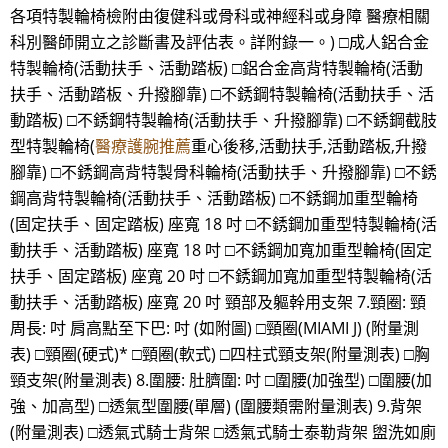
各項特製輪椅檢附由復健科或骨科或神經科或身障 醫療相關
科別醫師開立之診斷書及評估表。詳附錄一。) □成人鋁合金
特製輪椅(活動扶手、活動踏板) □鋁合金高背特製輪椅(活動
扶手、活動踏板、升撥腳靠) □不銹鋼特製輪椅(活動扶手、活
動踏板) □不銹鋼特製輪椅(活動扶手、升撥腳靠) □不銹鋼截肢
型特製輪椅(
醫療護腕推薦
重心後移,活動扶手,活動踏板,升撥
腳靠) □不銹鋼高背特製骨科輪椅(活動扶手、升撥腳靠) □不銹
鋼高背特製輪椅(活動扶手、活動踏板) □不銹鋼加重型輪椅
(固定扶手、固定踏板) 座寬 18 吋 □不銹鋼加重型特製輪椅(活
動扶手、活動踏板) 座寬 18 吋 □不銹鋼加寬加重型輪椅(固定
扶手、固定踏板) 座寬 20 吋 □不銹鋼加寬加重型特製輪椅(活
動扶手、活動踏板) 座寬 20 吋 頸部及軀幹用支架 7.頸圈: 頸
周長: 吋 肩高點至下巴: 吋 (如附圖) □頸圈(MIAMI J) (附量測
表) □頸圈(硬式)* □頸圈(軟式) □四柱式頸支架(附量測表) □胸
頸支架(附量測表) 8.圍腰: 肚臍圍: 吋 □圍腰(加強型) □圍腰(加
強、加高型) □透氣型圍腰(單層) (圍腰類需附量測表) 9.背架
(附量測表) □透氣式騎士背架 □透氣式騎士泰勒背架 盥洗如廁