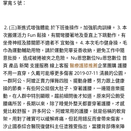
掌寬 S 號：
2. (三)漸進式增強體能 於下班後操作，加強肌肉訓練。 3. 本
次搬運活力 Fun 鬆操，有關彎腰著地及垂直上下跳動作，有
坐骨神經及膝關節不適者不 宜勉強。 4. 本次毛巾健身操，毛
巾為運動輔助用物，請於運動完畢妥善收納，避免工作中隨
意批掛， 造成被捲被夾之危險。 Nu恩悠數位Nu恩悠數位 首
頁 產品 新聞 支援服務 線上客服
醫療護膝推薦
企業團購 護腰
不用一直穿，久戴可能導更多傷害 2019-07-11 清晨的公園，
一群阿公、阿嬤正賣力揮舞四肢、擺動身體，努力跟上健康
操的節奏，有些阿公挺個大肚子、穿著護腰，一邊隨音樂擺
動，在人群中特別顯眼，趨前細問後才知道，原來阿公飽受
腰痛所苦，長期以來，除了睡覺外整天都要穿著護腰，才感
覺比較舒服。 許多阿公、阿嬤常用的護腰，就是俗稱的軟背
架，用對了確實可以緩解疼痛，但若用錯反而會帶來傷害。
汐止國泰綜合醫院復健科主任塗雅雯指出，當腰背部傳來陣