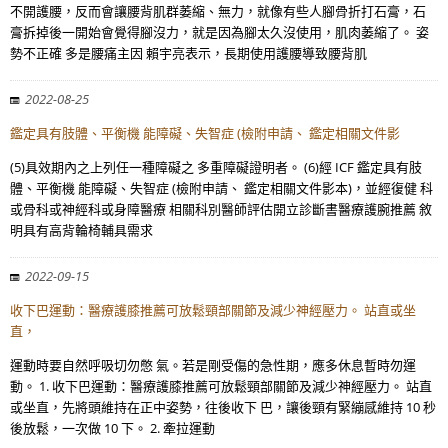
不開護腰，反而會讓腰背肌群萎縮、無力，就像有些人腳骨折打石膏，石
膏拆掉後一開始會覺得腳沒力，就是因為腳太久沒使用，肌肉萎縮了。 姿
勢不正確 多是腰痛主因 賴宇亮表示，長期使用護腰導致腰背肌
2022-08-25
鑑定具有肢體、平衡機 能障礙、失智症 (檢附申請、 鑑定相關文件影
(5)具效期內之上列任一種障礙之 多重障礙證明者。 (6)經 ICF 鑑定具有肢
體、平衡機 能障礙、失智症 (檢附申請、 鑑定相關文件影本)，並經復健 科
或骨科或神經科或身障醫療 相關科別醫師評估開立診斷書醫療護腕推薦 敘
明具有高背輪椅輔具需求
2022-09-15
收下巴運動：醫療護膝推薦可放鬆頸部關節及減少神經壓力。 站直或坐
直，
運動時要自然呼吸切勿憋 氣。若是剛受傷的急性期，應多休息暫時勿運
動。 1. 收下巴運動：醫療護膝推薦可放鬆頸部關節及減少神經壓力。 站直
或坐直，先將頭維持在正中姿勢，往後收下 巴，讓後頸有緊繃感維持 10 秒
後放鬆，一次做 10 下。 2. 牽拉運動