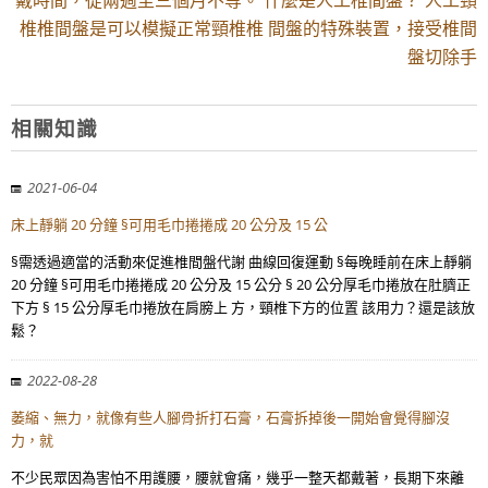
戴時間，從兩週至三個月不等。 什麼是人工椎間盤？ 人工頸
椎椎間盤是可以模擬正常頸椎椎 間盤的特殊裝置，接受椎間
盤切除手
相關知識
2021-06-04
床上靜躺 20 分鐘 §可用毛巾捲捲成 20 公分及 15 公
§需透過適當的活動來促進椎間盤代謝 曲線回復運動 §每晚睡前在床上靜躺
20 分鐘 §可用毛巾捲捲成 20 公分及 15 公分 § 20 公分厚毛巾捲放在肚臍正
下方 § 15 公分厚毛巾捲放在肩膀上 方，頸椎下方的位置 該用力？還是該放
鬆？
2022-08-28
萎縮、無力，就像有些人腳骨折打石膏，石膏拆掉後一開始會覺得腳沒
力，就
不少民眾因為害怕不用護腰，腰就會痛，幾乎一整天都戴著，長期下來離