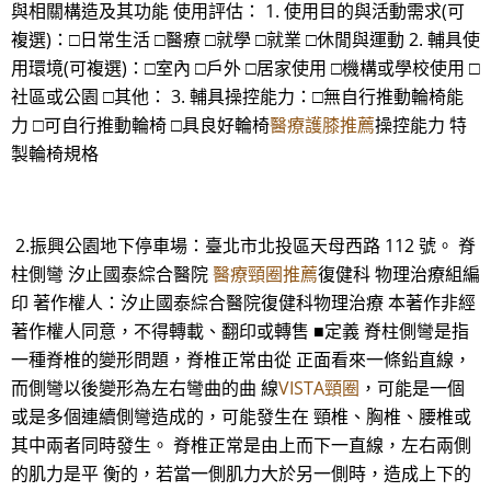
與相關構造及其功能 使用評估： 1. 使用目的與活動需求(可
複選)：□日常生活 □醫療 □就學 □就業 □休閒與運動 2. 輔具使
用環境(可複選)：□室內 □戶外 □居家使用 □機構或學校使用 □
社區或公園 □其他： 3. 輔具操控能力：□無自行推動輪椅能
力 □可自行推動輪椅 □具良好輪椅
醫療護膝推薦
操控能力 特
製輪椅規格
2.振興公園地下停車場：臺北市北投區天母西路 112 號。 脊
柱側彎 汐止國泰綜合醫院
醫療頸圈推薦
復健科 物理治療組編
印 著作權人：汐止國泰綜合醫院復健科物理治療 本著作非經
著作權人同意，不得轉載、翻印或轉售 ■定義 脊柱側彎是指
一種脊椎的變形問題，脊椎正常由從 正面看來一條鉛直線，
而側彎以後變形為左右彎曲的曲 線
VISTA頸圈
，可能是一個
或是多個連續側彎造成的，可能發生在 頸椎、胸椎、腰椎或
其中兩者同時發生。 脊椎正常是由上而下一直線，左右兩側
的肌力是平 衡的，若當一側肌力大於另一側時，造成上下的