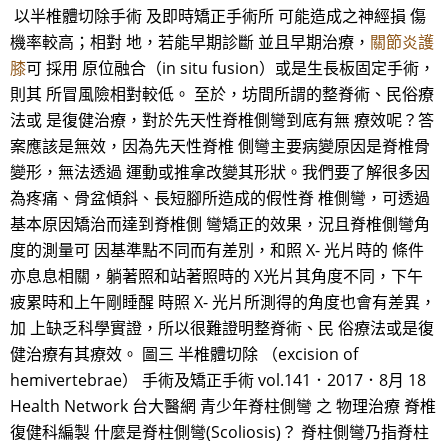
以半椎體切除手術 及即時矯正手術所 可能造成之神經損 傷
機率較高；相對 地，若能早期診斷 並且早期治療，
關節炎護
膝
可 採用 原位融合（in situ fusion）或是生長板固定手術，
則其 所冒風險相對較低。 至於，坊間所謂的整脊術、民俗療
法或 是復健治療，對於先天性脊椎側彎到底有無 療效呢？答
案應該是無效，因為先天性脊椎 側彎主要病變原因是脊椎骨
變形，無法透過 運動或推拿改變其形狀。我們要了解很多因
為疼痛、骨盆傾斜、長短腳所造成的假性脊 椎側彎，可透過
基本原因矯治而達到脊椎側 彎矯正的效果，況且脊椎側彎角
度的測量可 因基準點不同而有差別，和照 X- 光片時的 條件
亦息息相關，躺著照和站著照時的 X光片其角度不同，下午
疲累時和上午剛睡醒 時照 X- 光片所測得的角度也會有差異，
加 上缺乏科學實證，所以很難證明整脊術、民 俗療法或是復
健治療有其療效。 圖三 半椎體切除 （excision of
hemivertebrae） 手術及矯正手術 vol.141．2017．8月 18
Health Network 台大醫網 青少年脊柱側彎 之 物理治療 脊椎
復健科編製 什麼是脊柱側彎(Scoliosis)？ 脊柱側彎乃指脊柱