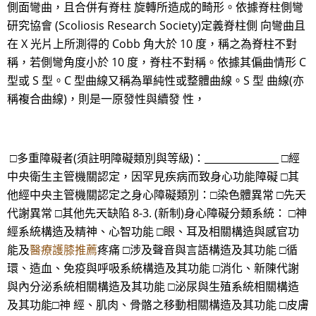
側面彎曲，且合併有脊柱 旋轉所造成的畸形。依據脊柱側彎
研究協會 (Scoliosis Research Society)定義脊柱側 向彎曲且
在 X 光片上所測得的 Cobb 角大於 10 度，稱之為脊柱不對
稱，若側彎角度小於 10 度，脊柱不對稱。依據其偏曲情形 C
型或 S 型。C 型曲線又稱為單純性或整體曲線。S 型 曲線(亦
稱複合曲線)，則是一原發性與續發 性，
□多重障礙者(須註明障礙類別與等級)：_______________ □經
中央衛生主管機關認定，因罕見疾病而致身心功能障礙 □其
他經中央主管機關認定之身心障礙類別：□染色體異常 □先天
代謝異常 □其他先天缺陷 8-3. (新制)身心障礙分類系統： □神
經系統構造及精神、心智功能 □眼、耳及相關構造與感官功
能及
醫療護膝推薦
疼痛 □涉及聲音與言語構造及其功能 □循
環、造血、免疫與呼吸系統構造及其功能 □消化、新陳代謝
與內分泌系統相關構造及其功能 □泌尿與生殖系統相關構造
及其功能□神 經、肌肉、骨骼之移動相關構造及其功能 □皮膚