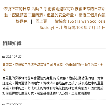
恢復正常的日常 活動？ 手術後兩週就可以恢復正常的日常活
動，配戴頸圈二至四週，但基於安全考量， 術後三個月內最
好避免
|
回上頁
|
彎協會 TSS (Taiwan Scoliosis
Society) 三.上課時間:108 年 7 月 21 日
相關知識
2021-07-22
問題等，脊椎矯正器這些都是孩子 成長過程中的重重阻礙。棘手的是，七
成
而嚴重的脊椎側彎甚至會壓迫到身體 內的臟器，造成心肺功能問題、胃食
道逆流、腸胃道消化問題等，脊椎矯正器這些都是孩子 成長過程中的重重
阻礙。棘手的是，七成以上的脊椎側彎無法找到確切致病原因， 因此對於
如何選擇適切處置方式、制定妥善運動介入方針，是兒童照護領
2021-06-17