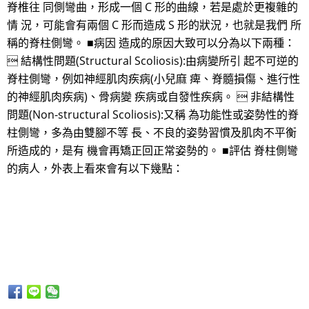
脊椎往 同側彎曲，形成一個 C 形的曲線，若是處於更複雜的
情 況，可能會有兩個 C 形而造成 S 形的狀況，也就是我們 所
稱的脊柱側彎。 ■病因 造成的原因大致可以分為以下兩種：
 結構性問題(Structural Scoliosis):由病變所引 起不可逆的
脊柱側彎，例如神經肌肉疾病(小兒麻 痺、脊髓損傷、進行性
的神經肌肉疾病)、骨病變 疾病或自發性疾病。  非結構性
問題(Non-structural Scoliosis):又稱 為功能性或姿勢性的脊
柱側彎，多為由雙腳不等 長、不良的姿勢習慣及肌肉不平衡
所造成的，是有 機會再矯正回正常姿勢的。 ■評估 脊柱側彎
的病人，外表上看來會有以下幾點：