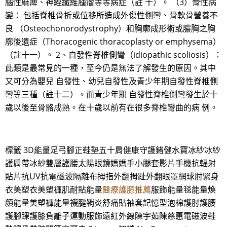
腦性麻痺、神經纖維腫瘤等等病症（註 十）。 （3）骨性病
變： 包括脊椎骨折或位移所造成外傷性側彎、骨軟骨營養不
良 （Osteochonorodystrophy）和胸廓成形術或膿胸之胸
廓後遺症（Thoracogenic thoracoplasty or emphysema）
（註十一）。 2、自發性脊椎側彎（idiopathic scoliosis）：
此類是最常見的一種，至今仍是無法了解發生的原因。其中
又可分為嬰兒 自發性、幼兒自發性及青少年期自發性脊椎側
彎等三種（註十二）。而青少年期 自發性脊椎側彎發生於十
歲以後至骨骼成熟。在十歲以前有在很多脊椎彎曲的病 例。
標籤 3D能量足弓腳正鞋墊五十肩健康守護鍺健水寶冰紗冰紗
護肩帶冰紗雙層護腰太陽眼鏡媽媽手小腿套影片手機抗輻射
貼片抗UV抗電磁波隔離布拇指外翻拇趾外翻眼罩網球肘緊身
衣美塑衣美塑褲肌耐貼能量
醫療護膝推薦
服飾能量毯能量煥
顏能量美塑褲能量襪腱鞘炎舒痛貼袖套記憶型泡棉護肘護腰
護腳踝護膝負離子運動服飾遠紅外線陳宇茹陳慈惠電磁波鞋