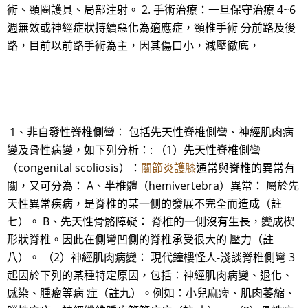
術、頸圈護具、局部注射。 2. 手術治療：一旦保守治療 4~6
週無效或神經症狀持續惡化為適應症，頸椎手術 分前路及後
路，目前以前路手術為主，因其傷口小，減壓徹底，
1、非自發性脊椎側彎： 包括先天性脊椎側彎、神經肌肉病
變及骨性病變，如下列分析：: （1）先天性脊椎側彎
（congenital scoliosis）：
關節炎護膝
通常與脊椎的異常有
關，又可分為： A、半椎體（hemivertebra）異常： 屬於先
天性異常疾病，是脊椎的某一側的發展不完全而造成（註
七）。 B、先天性骨骼障礙： 脊椎的一側沒有生長，變成楔
形狀脊椎。因此在側彎凹側的脊椎承受很大的 壓力（註
八）。 （2）神經肌肉病變： 現代鐘樓怪人-淺談脊椎側彎 3
起因於下列的某種特定原因，包括：神經肌肉病變、退化、
感染、腫瘤等病 症（註九）。例如：小兒麻痺、肌肉萎縮、