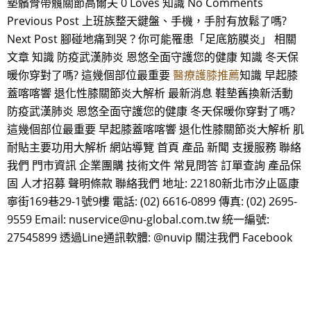
墊髕骨帶髖關節高爾夫 0 Loves 知識 No Comments
Previous Post 上班族整天鍵盤、手機，手肘有放鬆了嗎?
Next Post 腳碰地痛到哭？你可能罹患「足底筋膜炎」 相關
文章 知識 防疫武漢肺炎 恩悠全面守護您的健康 知識 冬天保
暖你穿對了嗎? 這幾個部位最重要
醫療護膝推薦
知識 早起膝
蓋喀喀響 退化性膝關節炎大解析 最新消息 鞋墊舊換新活動
防疫武漢肺炎 恩悠全面守護您的健康 冬天保暖你穿對了嗎?
這幾個部位最重要 早起膝蓋喀喀響 退化性膝關節炎大解析 肌
耐貼主要功用大解析 網站導覽 首頁 產品 新聞 支援服務 聯絡
我們 門市資訊 企業團購 技術文件 常見問答 訂單查詢 產品保
固 人才招募 聲明條款 聯絡我們 地址: 22180新北市汐止區康
寧街169巷29-1號9樓 電話: (02) 6616-0899 傳真: (02) 2695-
9559 Email: nuservice@nu-global.com.tw 統一編號:
27545899 透過Line通訊軟體: @nuvip 關注我們 Facebook