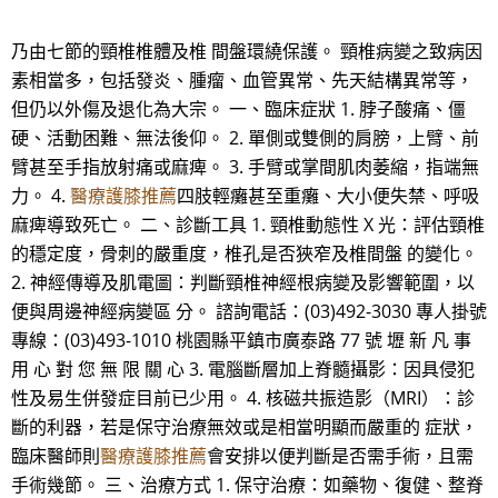
乃由七節的頸椎椎體及椎 間盤環繞保護。 頸椎病變之致病因
素相當多，包括發炎、腫瘤、血管異常、先天結構異常等，
但仍以外傷及退化為大宗。 一、臨床症狀 1. 脖子酸痛、僵
硬、活動困難、無法後仰。 2. 單側或雙側的肩膀，上臂、前
臂甚至手指放射痛或麻痺。 3. 手臂或掌間肌肉萎縮，指端無
力。 4.
醫療護膝推薦
四肢輕癱甚至重癱、大小便失禁、呼吸
麻痺導致死亡。 二、診斷工具 1. 頸椎動態性 X 光：評估頸椎
的穩定度，骨刺的嚴重度，椎孔是否狹窄及椎間盤 的變化。
2. 神經傳導及肌電圖：判斷頸椎神經根病變及影響範圍，以
便與周邊神經病變區 分。 諮詢電話：(03)492-3030 專人掛號
專線：(03)493-1010 桃園縣平鎮市廣泰路 77 號 壢 新 凡 事
用 心 對 您 無 限 關 心 3. 電腦斷層加上脊髓攝影：因具侵犯
性及易生併發症目前已少用。 4. 核磁共振造影（MRI）：診
斷的利器，若是保守治療無效或是相當明顯而嚴重的 症狀，
臨床醫師則
醫療護膝推薦
會安排以便判斷是否需手術，且需
手術幾節。 三、治療方式 1. 保守治療：如藥物、復健、整脊