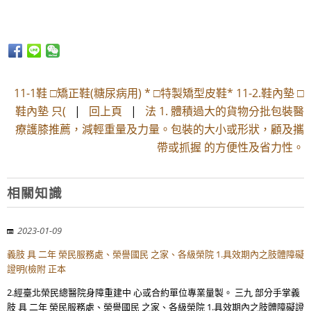
11-1鞋 □矯正鞋(糖尿病用) * □特製矯型皮鞋* 11-2.鞋內墊 □
鞋內墊 只(
|
回上頁
|
法 1. 體積過大的貨物分批包裝醫
療護膝推薦，減輕重量及力量。包裝的大小或形狀，顧及攜
帶或抓握 的方便性及省力性。
相關知識
2023-01-09
義肢 具 二年 榮民服務處、榮譽國民 之家、各級榮院 1.具效期內之肢體障礙
證明(檢附 正本
2.經臺北榮民總醫院身障重建中 心或合約單位專業量製。 三九 部分手掌義
肢 具 二年 榮民服務處、榮譽國民 之家、各級榮院 1.具效期內之肢體障礙證