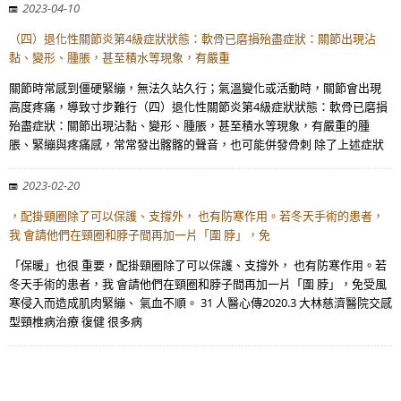
2023-04-10
（四）退化性關節炎第4級症狀狀態：軟骨已磨損殆盡症狀：關節出現沾
黏、變形、腫脹，甚至積水等現象，有嚴重
關節時常感到僵硬緊繃，無法久站久行；氣溫變化或活動時，關節會出現
高度疼痛，導致寸步難行（四）退化性關節炎第4級症狀狀態：軟骨已磨損
殆盡症狀：關節出現沾黏、變形、腫脹，甚至積水等現象，有嚴重的腫
脹、緊繃與疼痛感，常常發出髂髂的聲音，也可能併發骨刺 除了上述症狀
2023-02-20
，配掛頸圈除了可以保護、支撐外， 也有防寒作用。若冬天手術的患者，
我 會請他們在頸圈和脖子間再加一片「圍 脖」，免
「保暖」也很 重要，配掛頸圈除了可以保護、支撐外， 也有防寒作用。若
冬天手術的患者，我 會請他們在頸圈和脖子間再加一片「圍 脖」，免受風
寒侵入而造成肌肉緊繃、 氣血不順。 31 人醫心傳2020.3 大林慈濟醫院交感
型頸椎病治療 復健 很多病