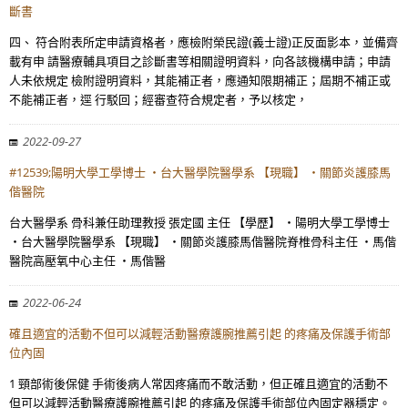
斷書
四、 符合附表所定申請資格者，應檢附榮民證(義士證)正反面影本，並備齊
載有申 請醫療輔具項目之診斷書等相關證明資料，向各該機構申請；申請
人未依規定 檢附證明資料，其能補正者，應通知限期補正；屆期不補正或
不能補正者，逕 行駁回；經審查符合規定者，予以核定，
2022-09-27
#12539;陽明大學工學博士 ・台大醫學院醫學系 【現職】 ・關節炎護膝馬
偕醫院
台大醫學系 骨科兼任助理教授 張定國 主任 【學歷】 ・陽明大學工學博士
・台大醫學院醫學系 【現職】 ・關節炎護膝馬偕醫院脊椎骨科主任 ・馬偕
醫院高壓氧中心主任 ・馬偕醫
2022-06-24
確且適宜的活動不但可以減輕活動醫療護腕推薦引起 的疼痛及保護手術部
位內固
1 頸部術後保健 手術後病人常因疼痛而不敢活動，但正確且適宜的活動不
但可以減輕活動醫療護腕推薦引起 的疼痛及保護手術部位內固定器穩定。