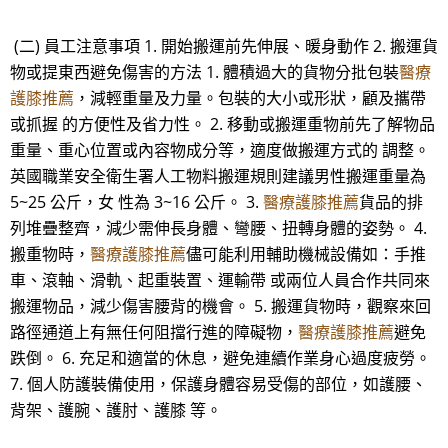
(二) 員工注意事項 1. 開始搬運前先伸展、暖身動作 2. 搬運貨
物或提東西避免傷害的方法 1. 體積過大的貨物分批包裝
醫療
護膝推薦
，減輕重量及力量。包裝的大小或形狀，顧及攜帶
或抓握 的方便性及省力性。 2. 移動或搬運重物前先了解物品
重量、重心位置或內容物成分等，適度做搬運方式的 調整。
英國職業安全衛生署人工物料搬運規則建議男性搬運重量為
5~25 公斤，女 性為 3~16 公斤。 3.
醫療護膝推薦
貨品的排
列堆疊整齊，減少需伸長身體、彎腰、扭轉身體的姿勢。 4.
搬重物時，
醫療護膝推薦
儘可能利用輔助機械設備如：手推
車、滾軸、滑軌、起重裝置、運輸帶 或兩位人員合作共同來
搬運物品，減少傷害腰背的機會。 5. 搬運貨物時，觀察來回
路徑通道上有無任何阻擋行進的障礙物，
醫療護膝推薦
避免
跌倒。 6. 充足和適當的休息，避免連續作業身心過度疲勞。
7. 個人防護裝備使用，保護身體容易受傷的部位，如護腰、
背架、護腕、護肘、護膝 等。