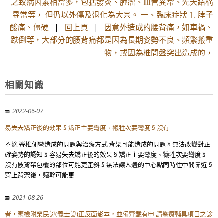
之致病因素相當多，包括發炎、腫瘤、血管異常、先天結構
異常等， 但仍以外傷及退化為大宗。 一、臨床症狀 1. 脖子
酸痛、僵硬
|
回上頁
|
因意外造成的腰背痛，如車禍、
跌倒等，大部分的腰背痛都是因為長期姿勢不良、頻繁搬重
物，或因為椎間盤突出造成的，
相關知識
2022-06-07
易失去矯正後的效果 § 矯正主要彎度、犧牲次要彎度 § 沒有
不適 脊椎側彎造成的問題與治療方式 背架可能造成的問題 § 無法改變對正
確姿勢的認知 § 容易失去矯正後的效果 § 矯正主要彎度、犧牲次要彎度 §
沒有被背架包覆的部位可能更歪斜 § 無法讓人體的中心點同時往中間靠近 §
穿上背架後，軀幹可能更
2021-08-26
者，應檢附榮民證(義士證)正反面影本，並備齊載有申 請醫療輔具項目之診