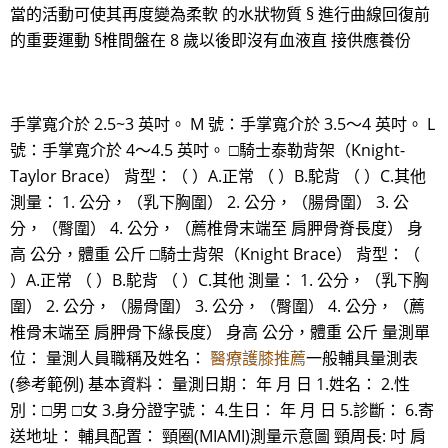
當的活動可使其再度變為柔軟 的水狀物質 § 進行曲線回復前
的重要運動 §椎間盤在 8 歲以後即沒有血液直 接供應養份
手掌寬介於 2.5~3 英吋。 M 號：手掌寬介於 3.5～4 英吋。 L
號：手掌寬介於 4～4.5 英吋。 □騎士泰勒背架（Knight-
Taylor Brace） 背型：（ ）A.正常 （ ）B.駝背 （ ）C.其他
測量： 1. 公分，（乳下胸圍） 2. 公分，（腸骨圍） 3. 公
分，（臀圍） 4. 公分，（薦椎骨末端至 肩胛骨脊長度） 身
高 公分，體重 公斤 □騎士背架（Knight Brace） 背型：（
）A.正常 （ ）B.駝背 （ ）C.其他 測量： 1. 公分，（乳下胸
圍） 2. 公分，（腸骨圍） 3. 公分，（臀圍） 4. 公分，（薦
椎骨末端至 肩胛骨下緣長度） 身高 公分，體重 公斤 量測單
位： 量測人員職稱及姓名：
醫療護膝推薦
一般輔具量測表
(參考範例) 基本資料： 量測日期： 年 月 日 1.姓名： 2.性
別：□男 □女 3.身分證字號： 4.生日： 年 月 日 5.診斷： 6.寄
送地址： 輔具配置： 頸圈(MIAMI)測量示意圖 頸周長: 吋 肩