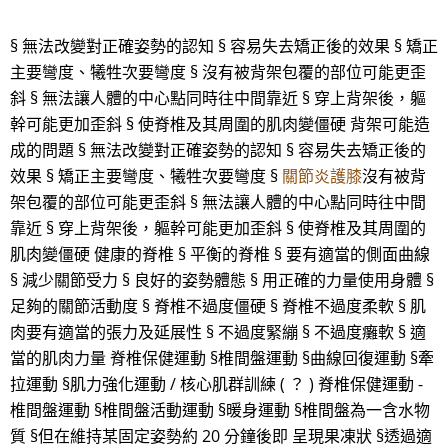
§ 無法改變對正確姿勢的認知 § 容易失去矯正後的效果 § 矯正
主要彎度、犧牲次要彎度 § 沒有被背架包覆的部位可能更歪
斜 § 無法讓人體的中心點同時往中間靠近 § 穿上背架後，軀
幹可能更加歪斜 § 使脊椎及其周圍的肌肉變僵硬 背架可能造
成的問題 § 無法改變對正確姿勢的認知 § 容易失去矯正後的
效果 § 矯正主要彎度、犧牲次要彎度 §
關節炎護膝
沒有被背
架包覆的部位可能更歪斜 § 無法讓人體的中心點同時往中間
靠近 § 穿上背架後，軀幹可能更加歪斜 § 使脊椎及其周圍的
肌肉變僵硬 健康的脊椎 § 平衡的脊椎 § 要有適當的側面曲線
§ 減少關節受力 § 良好的姿勢體態 § 用正確的力量使用身體 §
足夠的關節活動度 § 脊椎不過度僵硬 § 脊椎不過度柔軟 § 肌
肉要有適當的張力及延展性 § 不過度緊繃 § 不過度癱軟 § 適
當的肌肉力量 脊椎保健運動 §椎間盤運動 §曲線回復運動 §牽
拉運動 §肌力強化運動 / 核心肌群訓練 ( ？ ) 脊椎保健運動 -
椎間盤運動 §椎間盤活動運動 §暖身運動 §椎間盤為一含水物
質 §但在維持某固定姿勢約 20 分鐘後即 呈現果凍狀 §透過適