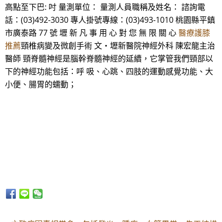
高點至下巴: 吋 量測單位： 量測人員職稱及姓名： 諮詢電
話：(03)492-3030 專人掛號專線：(03)493-1010 桃園縣平鎮
市廣泰路 77 號 壢 新 凡 事 用 心 對 您 無 限 關 心
醫療護膝
推薦
頸椎病變及微創手術 文‧壢新醫院神經外科 陳宏龍主治
醫師 頸脊髓神經是腦幹脊髓神經的延續，它掌管我們頸部以
下的神經功能包括：呼 吸、心跳、四肢的運動感覺功能、大
小便、腸胃的蠕動；