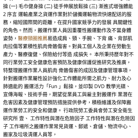
操 (一) 毛巾健身操 (二) 徒手伸展放鬆操 (三) 漸進式增強體能
2 序言 運輸產業之貨運作業對於儲備運輸物流快速配送的服
務，縮短國際間的距離，在提升國家競爭力的發展 具關鍵性
的角色。然而，搬運作業人員因重覆性搬運動作及不當身體
姿勢，
醫療頸圈推薦
易造成肩、頸、手腕、下背 痛、背部肌
肉拉傷等累積性肌肉骨骼傷害。對員工個人及企業在勞動生
產力、醫療復健、保險給付等造 成損失。 本所秉持歷年對不
同行業勞工安全健康危害預防及健康保護促進研究及推廣，
特整理搬運作業人員肌肉 骨骼傷害的成因及健康管理事項，
針對搬運作業屬性設計強化工作體能所需之肌力、耐力及心
肺適能的 搬運活力「Fun 」鬆操，並印製 DVD 教學光碟、
宣傳海報、技術手冊，期望從業員工與雇主對搬運作 業潛在
危害因素及健康管理預防措施提供參考，積極維護及保障搬
運作業勞工的安全和健康。 行政院勞工委員會勞工安全衛生
研究所 壹、 工作特性與潛在危險因子 工作特性與潛在危險因
子 工作場所之搬運作業常見貨運、郵遞、倉儲、物流中心、
搬家及垃圾清運人員等，