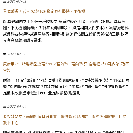
2021-07-09
重障礙證明者。 (6)經 ICF 鑑定具有肢體、平衡機
(5)具效期內之上列任一種障礙之 多重障礙證明者。 (6)經 ICF 鑑定具有肢
體、平衡機 能障礙、失智症 (檢附申請、 鑑定相關文件影本)，並經復健 科
或骨科或神經科或身障醫療 相關科別醫師評估開立診斷書脊椎矯正器 敘明
具有高背輪椅輔具需求
2023-02-20
尿病用) * □特製矯型皮鞋* 11-2.鞋內墊 □鞋內墊 只(含製模) * □鞋內墊 只(不
合製
附錄三 11.足部輔具 11-1鞋 □矯正鞋(糖尿病用) * □特製矯型皮鞋* 11-2.鞋內
墊 □鞋內墊 只(含製模) * □鞋內墊 只(不合製模) * □腳弓墊* □外(內) 楔墊* □
足後跟矽膠墊 (附量測表) □全足矽膠墊(附量測
2022-04-04
者脫鞋站立，兩腳打開與肩同寬，彎腰鞠躬 成 90°，關節炎護膝雙手自然
放下手心
現代鐘樓怪人-淺談脊椎側彎 4 又稱 Adam 氏前彎試驗，需請患者脫鞋站