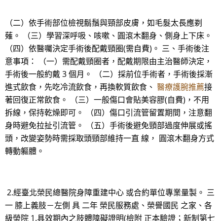
（二）依手術部位檢視鬍鬚與頸部皮膚，如毛髮太長應剃
薙。 （三）學習深呼吸、咳嗽、圓滾木翻身、側身上下床。
（四）依醫囑決定手術後配戴頸圈(需自費)。 三、手術後注
意事項： （一）需配戴頸圈者，配戴期限由主治醫師決定，
手術後一般約戴 3 個月。 （二）採前位手術者，手術後採漸
進式飲食，先吃冷流飲食，再換軟質飲食、
醫療護腕推薦
接
著回復正常飲食。 （三）一般傷口會貼美容膠(自費)，不用
拆線，保持乾燥即可。 （四）傷口引流管留置期間，注意翻
身時避免拉扯引流管。 （五）手術後避免頸部過度伸展或搖
頭，改變姿勢時需採取頭頸部維持一直 線， 圓滾木翻身方式
轉動軀體。
2.經臺北榮民總醫院身障重建中心 或合約單位專業量製。 三
一 膝上義肢－左側 具 二年 榮民服務處、榮譽國民 之家、各
級榮院 1.具效期內之肢體障礙證明(檢附 正本驗證；新制第七