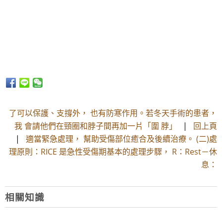
了可以保護、支撐外， 也有防寒作用。若冬天手術的患者，
我 會請他們在頸圈和脖子間再加一片「圍 脖」
|
回上頁
|
適當緊急處理， 幫助受傷部位癒合及後續治療。 (二)處
理原則：RICE 是急性受傷期基本的處理步驟， R：Rest－休
息：
相關知識