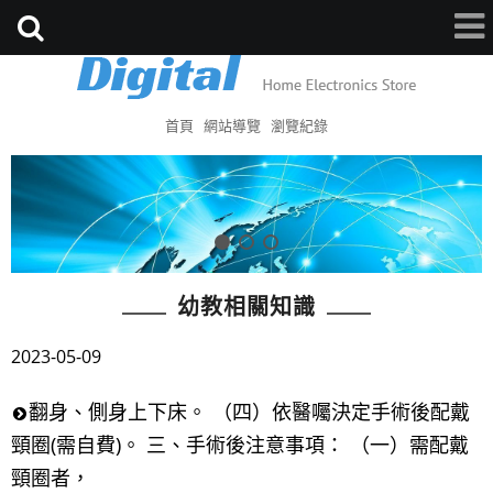
首頁
網站導覽
瀏覽紀錄
幼教相關知識
2023-05-09
翻身、側身上下床。 （四）依醫囑決定手術後配戴
頸圈(需自費)。 三、手術後注意事項： （一）需配戴
頸圈者，