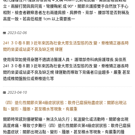
立，兩腳打開與肩同寬，彎腰鞠躬 成 90°，關節炎護膝雙手自然放下手心
相對，檢查者觀察患者左右兩邊肩膀、肩胛骨、背部、 腰部等是否對稱及
高度一致。若高低相差 1cm 以上需要進一
2023-02-06
241 ３０卷８期 3 近年來因為社會大眾生活型態的改 變，脊椎矯正器長時
間的坐姿或站姿不良及缺乏規 律運
使用背架如覺得身體不適請洽醫護人員。 護理部骨科病房護理長 吳佳燕
241 ３０卷８期 3 近年來因為社會大眾生活型態的改 變，脊椎矯正器長時
間的坐姿或站姿不良及缺乏規 律運動而導致下背痛者日益趨多，嚴重 甚至
造成椎間盤脫位或脊椎退化等
2023-04-10
（四）退化性關節炎第4級症狀狀態：軟骨已磨損殆盡症狀：關節出現沾
黏、變形、腫脹，甚至積水等現象，有嚴重
關節時常感到僵硬緊繃，無法久站久行；氣溫變化或活動時，關節會出現
高度疼痛，導致寸步難行（四）退化性關節炎第4級症狀狀態：軟骨已磨損
殆盡症狀：關節出現沾黏、變形、腫脹，甚至積水等現象，有嚴重的腫