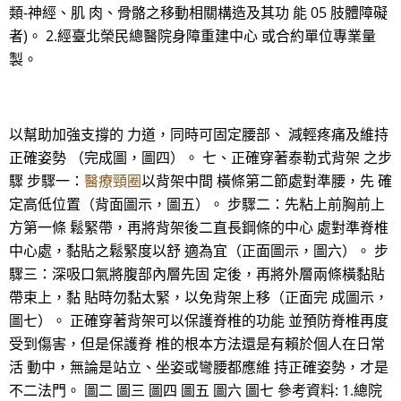
類-神經、肌 肉、骨骼之移動相關構造及其功 能 05 肢體障礙
者)。 2.經臺北榮民總醫院身障重建中心 或合約單位專業量
製。
以幫助加強支撐的 力道，同時可固定腰部、 減輕疼痛及維持
正確姿勢 （完成圖，圖四）。 七、正確穿著泰勒式背架 之步
驟 步驟一：
醫療頸圈
以背架中間 橫條第二節處對準腰，先 確
定高低位置（背面圖示，圖五）。 步驟二：先粘上前胸前上
方第一條 鬆緊帶，再將背架後二直長鋼條的中心 處對準脊椎
中心處，黏貼之鬆緊度以舒 適為宜（正面圖示，圖六）。 步
驟三：深吸口氣將腹部內層先固 定後，再將外層兩條橫黏貼
帶束上，黏 貼時勿黏太緊，以免背架上移（正面完 成圖示，
圖七）。 正確穿著背架可以保護脊椎的功能 並預防脊椎再度
受到傷害，但是保護脊 椎的根本方法還是有賴於個人在日常
活 動中，無論是站立、坐姿或彎腰都應維 持正確姿勢，才是
不二法門。 圖二 圖三 圖四 圖五 圖六 圖七 參考資料: 1.總院