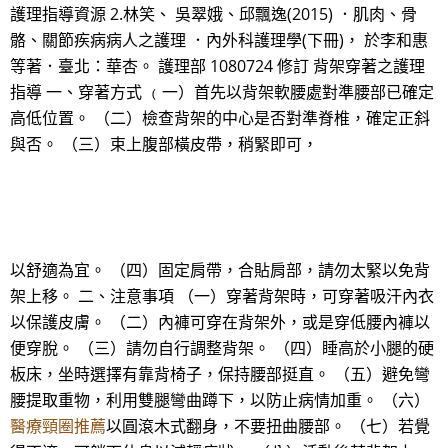
護理指導資源 2.林笑、 吳翠娥、邱飄逸(2015) ．肌肉、骨
骼、關節疾病病人之護理 ．內外科護理學(下冊)， 於李和惠
等著．臺北：華杏。 護理部 1080724 修訂 背架穿著之護理
指導 一、穿著方式 ﹙一）首先以背架軟腰處對準腰部已確定
高低位置。 （二）檢查背架的中心是否對準脊椎，確定正斜
與否。 （三）束上腹部橫皮帶，稍緊即可，
以舒適為宜。 （四）固定肩帶，合貼肩部，請勿太緊以免背
架上移。 二、注意事項 （一）穿著背架時，可穿著吸汗內衣
以保護皮膚。 （二）內褲可穿在背架外，或是穿低腰內褲以
便穿脫。 （三）請勿自行調整背架。 （四）睡高於小腿的硬
板床，坐時選擇有靠背椅子，保持腰部挺直。 （五）避免彎
腰提取重物，利用雙腿彎曲蹲下，以防止病情加重。 （六）
醫療頸圈推薦
以圓滾木式翻身，不要扭曲腰部。 （七）若覺