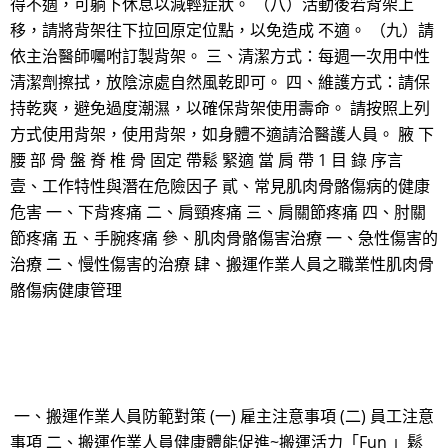
得不適，可躺下休息以減輕症狀。 （八）活動後若背架上
移，請將背架往下拉回原定位點，以免造成 不適。 （九）請
依主治醫師囑咐訂製背架。 三、清潔方式：每週一次用中性
清潔劑擦拭，放陰涼處自然風乾即可。 四、維護方式：請保
持乾爽，避免過度潮濕，以確保背架使用壽命。 請按照上列
方式使用背架，使用背架，如身體不適請洽醫護人員。 腋 下
腰 部 骨 盤 脊 椎 骨 固定 帶鬆 緊適 當 肩 帶 1 目 錄 序言
壹、工作特性與潛在危險因子 貳、常見肌肉骨骼傷病的健康
危害 一、下背疼痛 二、肩頸疼痛 三、肩關節疼痛 四、肘關
節疼痛 五、手腕疼痛 參、肌肉骨骼傷害治療 一、急性傷害的
治療 二、慢性傷害的治療 肆、搬運作業人員之職業性肌肉骨
骼傷病健康管理
一、搬運作業人員防範對策 (一) 雇主注意事項 (二) 員工注意
事項 二、搬運作業人員健康體能促進~搬運活力「Fun 」鬆