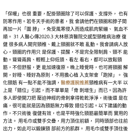
「保暖」也很 重要，配掛頸圈除了可以保護、支撐外， 也有
防寒作用。若冬天手術的患者，我 會請他們在頸圈和脖子間
再加一片「圍 脖」，免受風寒侵入而造成肌肉緊繃、 氣血不
順。 31 人醫心傳2020.3 大林慈濟醫院交感型頸椎病治療 復
健 很多病人開完頸椎、戴上頸圈就不敢 亂動。我會請病人放
心，頸圈的作用只 是保護、提醒，不是完全限制肩、頸不 能
動。聳聳兩肩、輕輕上仰低頭、看左 看右，都可以放鬆頸
筋，不但舒服，更 能加速復原。晚上睡覺時，也可將頸圈 解
開，好睡、睡好為原則，不用擔心植 入支架會「跑掉」。 強
化頸筋 有一點不能不強調，
醫療護腕推薦
頸椎病有一大半 以
上是「錯位」引起，而不單單是「骨 刺增生」而已。因為許
多人即使開刀把 壓迫神經的骨刺拿得乾乾淨淨，術後還 是在
痛，很可能就是因為頸筋無力導致 錯位引起。以下建議的動
作，不只術後 復健有效，也是平時強化頸筋最簡單而 實用的
方法。 用毛巾或雙手交疊，用力頂住前額， 同時頭部也往前
出力，如此可以鍛鍊頸 部前方的肌群。 用毛巾或雙手頂住後