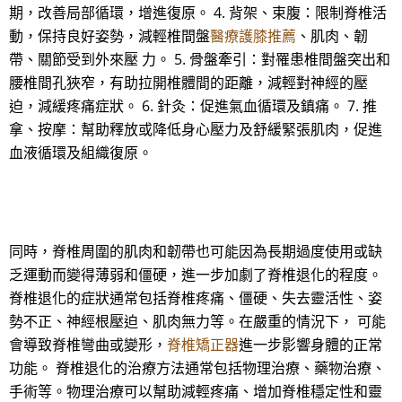
期，改善局部循環，增進復原。 4. 背架、束腹：限制脊椎活
動，保持良好姿勢，減輕椎間盤
醫療護膝推薦
、肌肉、韌
帶、關節受到外來壓 力。 5. 骨盤牽引：對罹患椎間盤突出和
腰椎間孔狹窄，有助拉開椎體間的距離，減輕對神經的壓
迫，減緩疼痛症狀。 6. 針灸：促進氣血循環及鎮痛。 7. 推
拿、按摩：幫助釋放或降低身心壓力及舒緩緊張肌肉，促進
血液循環及組織復原。
同時，脊椎周圍的肌肉和韌帶也可能因為長期過度使用或缺
乏運動而變得薄弱和僵硬，進一步加劇了脊椎退化的程度。
脊椎退化的症狀通常包括脊椎疼痛、僵硬、失去靈活性、姿
勢不正、神經根壓迫、肌肉無力等。在嚴重的情況下， 可能
會導致脊椎彎曲或變形，
脊椎矯正器
進一步影響身體的正常
功能。 脊椎退化的治療方法通常包括物理治療、藥物治療、
手術等。物理治療可以幫助減輕疼痛、增加脊椎穩定性和靈