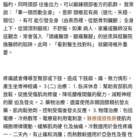
腦杓，同時頭部 往後出力，可以鍛鍊頸部後方的肌群。 我常
說：「牽一頸而動全身」，意即 頸椎若有病（退化、失穩、
錯位），有可 能引發全身（由表而裡，從筋骨到臟腑； 全身
上下，從頭頂到腳底）不舒服。如果 病人、家屬或醫師沒有
這觀念，常會落入 「頭痛醫頭、腳痛醫腳」的迷思與逛醫院
換醫師的陷阱。此時，「看對醫生找對科」 就顯得格外重
要。
疼痛感會傳導至臀部或下肢，造成 下肢麻、痛、無力情形，
產生坐骨神經痛。 3 (二) 治療： 1. 臥床休息：幫助背部肌肉
放鬆，促進受傷肌肉修復，降低腰椎間盤的壓力，減輕神經
的壓 迫及發炎。 2. 藥物治療：適當使用非類固醇類抗發炎
藥、肌肉鬆弛劑，控制受傷後發炎反應。 3. 物理治療：包括
電療、冷熱敷等，電療是利用電刺激，
醫療護膝推薦
使肌肉
細胞規律運動，緩解肌肉硬 化及抽痛。冷敷適用於急性疼痛
一、二天內，有止痛和消腫；而熱敷較適用於亞急性及慢 性