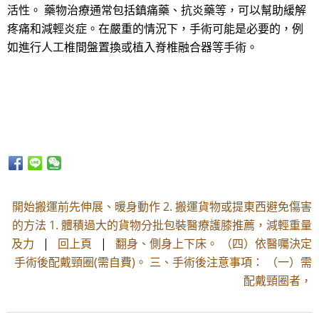
活性。 藥物治療通常包括鎮痛藥、抗炎藥等，可以幫助緩解
疼痛和減輕炎症。在嚴重的情況下，手術可能是必要的，例
如進行人工椎間盤置換或植入脊椎融合器等手術。
開始搬運前先伸展、暖身動作 2. 搬運貨物或提東西避免傷害
的方法 1. 體積過大的貨物分批包裝醫療護膝推薦，減輕重量
及力
|
回上頁
|
翻身、側身上下床。 （四）依醫囑決定
手術後配戴頸圈(需自費)。 三、手術後注意事項： （一）需
配戴頸圈者，