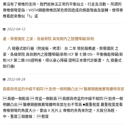
果沒有了脊椎的支持，我們就無法正常的平衡站立、行走及活動。 所謂的
脊椎側彎是指，VISTA頸圈脊椎因某些原因造成向側面彎曲及旋轉，使得脊
椎看起來像似「S」或
2022-04-12
處、榮譽國民 之家、各級榮院 具效期內之肢體障礙(新制
八 摺疊式助行器（附座板、烤漆） 台 二年 榮民服務處、榮譽國民 之
家、各級榮院 具效期內之肢體障礙(新制 ICF 第 七類 05)、平衡機能障礙(新
制 ICF 第二類 03)證明者，得以身心障礙 證明正本替代診斷書。 九 摺疊式
助行器(
2022-08-28
肩膀與骨盆的中線不相同  肋骨一側明顯凸出  醫療頸圈推薦彎腰時背部
 肩膀一側較高  骨盆一側較高  肩膀與骨盆的中線不相同  肋骨一側
明顯凸出  醫療頸圈推薦彎腰時背部左右不等高 ■嚴重程度 嚴重程度是看
脊椎側彎的角度大小，要由 X 光片上 脊椎的夾角來判定。大致分為輕、
中、重度三個層級：  輕度