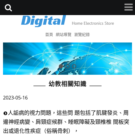
首頁
網站導覽
瀏覽紀錄
幼教相關知識
2023-05-16
人詬病的視力問題，這些問 題包括了肌腱發炎、周
邊神經病變、肩頸症候群、睡眠障礙及頸椎椎 間板突
出或退化性疾症（俗稱骨刺），