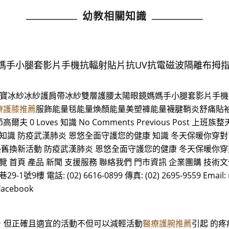
幼教相關知識
媽手小腿套影片手機抗輻射貼片抗UV抗電磁波隔離布拇
水寶冰紗冰紗護肩帶冰紗雙層護腰太陽眼鏡媽媽手小腿套影片手機
療護膝推薦
服飾能量毯能量煥顏能量美塑褲能量襪腱鞘炎舒痛貼
oves 知識 No Comments Previous Post 上班族
知識 防疫武漢肺炎 恩悠全面守護您的健康 知識 冬天保暖你穿對
墊舊換新活動 防疫武漢肺炎 恩悠全面守護您的健康 冬天保暖你穿
首頁 產品 新聞 支援服務 聯絡我們 門市資訊 企業團購 技術文
 電話: (02) 6616-0899 傳真: (02) 2695-9559 Email: n
acebook
動，但正確且適宜的活動不但可以減輕活動
醫療護腕推薦
引起 的