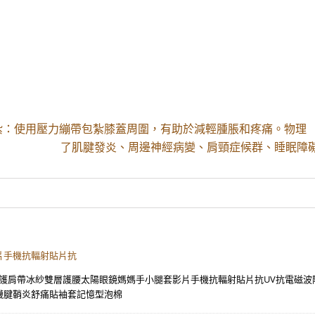
紮：使用壓力繃帶包紮膝蓋周圍，有助於減輕腫脹和疼痛。物理
了肌腱發炎、周邊神經病變、肩頸症候群、睡眠障礙
片手機抗輻射貼片抗
紗護肩帶冰紗雙層護腰太陽眼鏡媽媽手小腿套影片手機抗輻射貼片抗UV抗電磁
襪腱鞘炎舒痛貼袖套記憶型泡棉