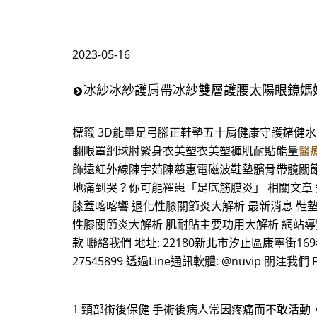
2023-05-16
冰紗冰紗護肩帶冰紗雙層護腰太陽眼鏡媽
標籤 3D能量足弓腳正鞋墊五十肩健康守護鍺健
翻眼罩網球肘緊身衣美塑衣美塑褲肌耐貼能量
醫
飾遠紅外線陳宇茹陳慈惠電磁波鞋墊髕骨帶髖關節高爾夫 0 L
地痛到哭？你可能罹患「足底筋膜炎」 相關文章 
膝蓋喀喀響 退化性膝關節炎大解析 最新消息 鞋
性膝關節炎大解析 肌耐貼主要功用大解析 網站導覽 
款 聯絡我們 地址: 22180新北市汐止區康寧街169巷29-1號9樓
27545899 透過Line通訊軟體: @nuvip 關注我們 F
1 頸部術後保健 手術後病人常因疼痛而不敢活