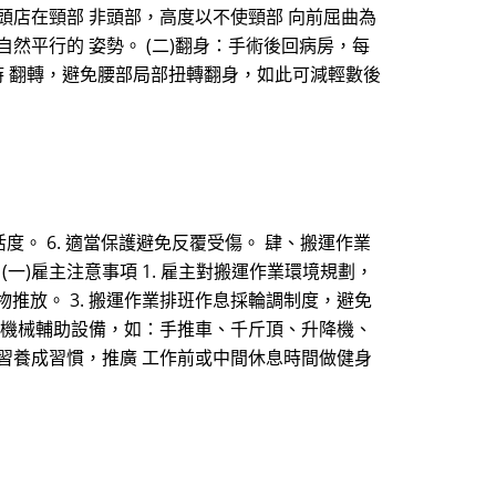
枕頭店在頸部 非頭部，高度以不使頸部 向前屈曲為
然平行的 姿勢。 (二)翻身：手術後回病房，每
時 翻轉，避免腰部局部扭轉翻身，如此可減輕數後
活度。 6. 適當保護避免反覆受傷。 肆、搬運作業
)雇主注意事項 1. 雇主對搬運作業環境規劃，
推放。 3. 搬運作業排班作息採輪調制度，避免
使用機械輔助設備，如：手推車、千斤頂、升降機、
練習養成習慣，推廣 工作前或中間休息時間做健身