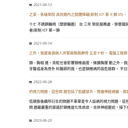
2021-04-13
之家、各級榮院 具效期內之肢體障礙(新制 ICF 第 七類 05)、
十七 不銹鋼輪椅（塑膠輪圈） 台 三年 榮民服務處、榮譽國民 之家、
者(新制 ICF 第一類
2021-09-14
之外，我還會請病人夾緊兩側肩胛骨 五至十秒。 電腦工程
頸、胸相 連，背駝也會影響頸椎曲度，做擴胸運 動之外，我
牙醫或身為骨外 科醫師的我，也是頸椎病的高危險群。 平日
2022-06-28
的視力問題，這些問 題包括了肌腱發炎、周邊神經病變、肩
低頭族後續所衍生的問題不單單是令人詬病的視力問題，這些
問 題最嚴重的莫過於頸椎退化性疾症，合併神經壓迫，接下
2023-06-20