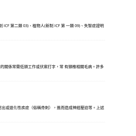
 第二類 03)、植物人(新制 ICF 第 一類 09)、失智症證明
業的關係常需低頭工作或伏案打字，常 有頸椎相關毛病。許多
突出或退化性疾症（俗稱骨刺），進而造成神經壓迫等。上述