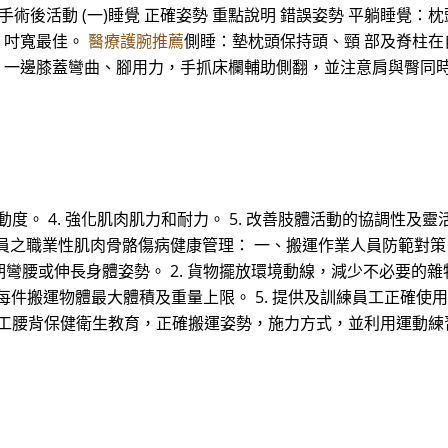
術後活動 (一)睡覺 正確姿勢 重點說明 錯誤姿勢 平躺睡覺：
7 吋寬最佳。
醫療護腕推薦
側睡：墊枕頭保持頭、頸 部及脊柱在自
 時，一邊膝蓋彎曲、腳用力，手抓床欄輔助側翻，並注意肩與臀同
活動度。 4. 強化肌肉肌力和耐力。 5. 改善肢體活動的協調性及靈
之職業性肌肉骨骼傷病健康管理： 一、搬運作業人員防範對策 (一
彎腰或伸長身體姿勢。 2. 貨物擺放環境動線，減少不必要的雜物
定每件搬運物體最大體積及重量上限。 5. 提供及訓練員工正確
教導員工腰背保健衛生教育，正確搬運姿勢，施力方式，並利用運動