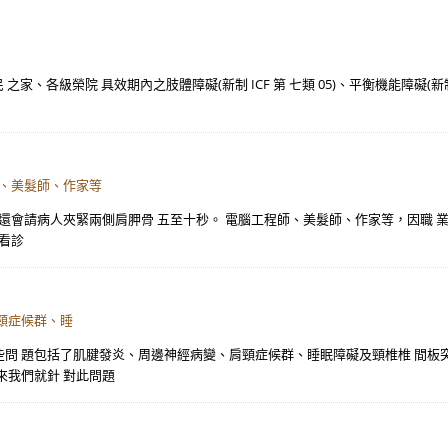
各級榮院 具效期內之肢體障礙(新制 ICF 第 七類 05)、平衡機能障礙(新制 ICF
師、美髮師、作家等
還會請病人夾緊兩側肩胛骨 五至十秒。 電腦工程師、美髮師、作家等，因職 
看診
頸症候群、睡
問 題包括了肌腱發炎、周邊神經病變、肩頸症候群、睡眠障礙及頸椎椎 間板
來我們就針 對此問題