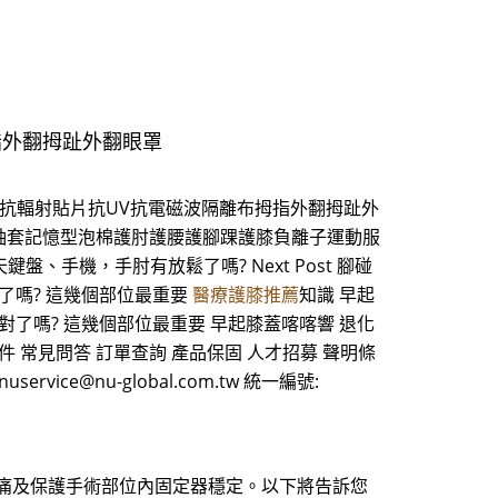
指外翻拇趾外翻眼罩
抗輻射貼片抗UV抗電磁波隔離布拇指外翻拇趾外
袖套記憶型泡棉護肘護腰護腳踝護膝負離子運動服
整天鍵盤、手機，手肘有放鬆了嗎? Next Post 腳碰
了嗎? 這幾個部位最重要
醫療護膝推薦
知識 早起
對了嗎? 這幾個部位最重要 早起膝蓋喀喀響 退化
件 常見問答 訂單查詢 產品保固 人才招募 聲明條
uservice@nu-global.com.tw 統一編號:
疼痛及保護手術部位內固定器穩定。以下將告訴您