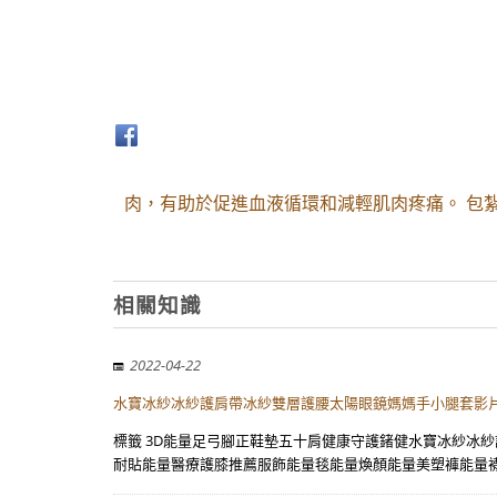
肉，有助於促進血液循環和減輕肌肉疼痛。 包
相關知識
2022-04-22
水寶冰紗冰紗護肩帶冰紗雙層護腰太陽眼鏡媽媽手小腿套影
標籤 3D能量足弓腳正鞋墊五十肩健康守護鍺健水寶冰紗冰
耐貼能量醫療護膝推薦服飾能量毯能量煥顏能量美塑褲能量