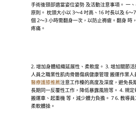
手術後頸部適當姿位姿勢 及活動注意事項。 一、手
原則。 枕頭大小以 3～4 吋高、16 吋長以及 6～
個 2～3 小時需翻身一次，以防止褥瘡。翻身
疼痛。
2. 增加身體組織延展性、柔軟度。 3. 增加關節
人員之職業性肌肉骨骼傷病健康管理 搬運作業人員
醫療護膝推薦
注意工作檯的高度及深度，避免長期
長期同一反覆性工作，降低暴露風險等。 4. 規
搬運車、起重機 等，減少體力負擔。 7 6. 
柔軟體操。