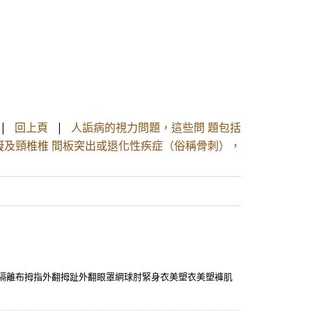
|
回上頁
|
人詬病的視力問題，這些問 題包括
及頸椎椎 間板突出或退化性疾症（俗稱骨刺），
波隔離布拇指外翻拇趾外翻眼罩網球肘緊身衣美塑衣美塑褲肌