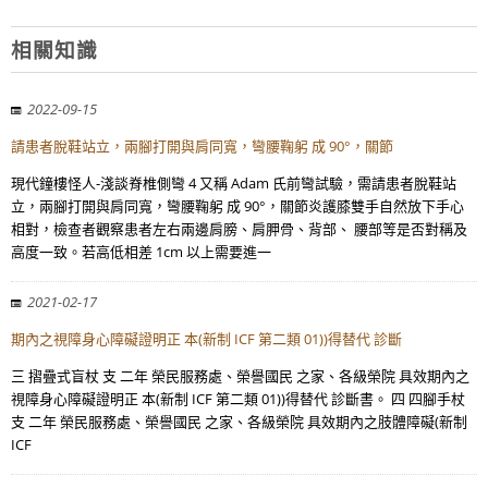
相關知識
2022-09-15
請患者脫鞋站立，兩腳打開與肩同寬，彎腰鞠躬 成 90°，關節
現代鐘樓怪人-淺談脊椎側彎 4 又稱 Adam 氏前彎試驗，需請患者脫鞋站
立，兩腳打開與肩同寬，彎腰鞠躬 成 90°，關節炎護膝雙手自然放下手心
相對，檢查者觀察患者左右兩邊肩膀、肩胛骨、背部、 腰部等是否對稱及
高度一致。若高低相差 1cm 以上需要進一
2021-02-17
期內之視障身心障礙證明正 本(新制 ICF 第二類 01))得替代 診斷
三 摺疊式盲杖 支 二年 榮民服務處、榮譽國民 之家、各級榮院 具效期內之
視障身心障礙證明正 本(新制 ICF 第二類 01))得替代 診斷書。 四 四腳手杖
支 二年 榮民服務處、榮譽國民 之家、各級榮院 具效期內之肢體障礙(新制
ICF