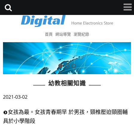
首頁
網站導覽
瀏覽紀錄
幼教相關知識
2021-03-02
女孩為最。女孩青春期早 於男孩，頸椎壓迫頸圈輔
具於小學階段