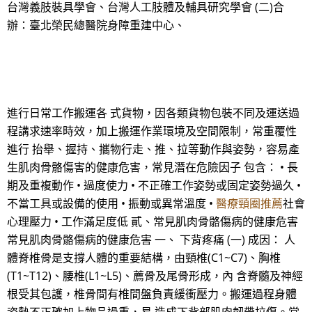
台灣義肢裝具學會、台灣人工肢體及輔具研究學會 (二)合
辦：臺北榮民總醫院身障重建中心、
進行日常工作搬運各 式貨物，因各類貨物包裝不同及運送過
程講求速率時效，加上搬運作業環境及空間限制，常重覆性
進行 抬舉、握持、攜物行走、推、拉等動作與姿勢，容易產
生肌肉骨骼傷害的健康危害，常見潛在危險因子 包含： • 長
期及重複動作 • 過度使力 • 不正確工作姿勢或固定姿勢過久 •
不當工具或設備的使用 • 振動或異常溫度 •
醫療頸圈推薦
社會
心理壓力 • 工作滿足度低 貳、常見肌肉骨骼傷病的健康危害
常見肌肉骨骼傷病的健康危害 一、 下背疼痛 (一) 成因： 人
體脊椎骨是支撐人體的重要結構，由頸椎(C1~C7)、胸椎
(T1~T12)、腰椎(L1~L5)、薦骨及尾骨形成，內 含脊髓及神經
根受其包護，椎骨間有椎間盤負責緩衝壓力。搬運過程身體