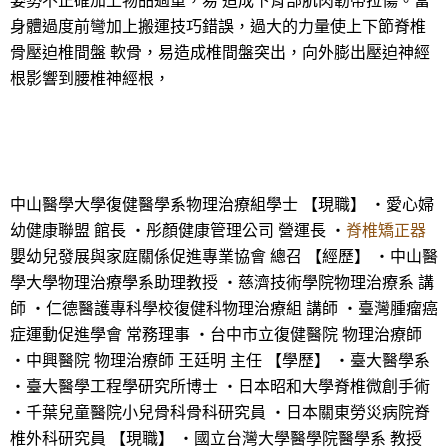
姿勢不正確加上物品過重，易 造成下背部肌肉韌帶拉傷。當
身體過度前彎加上搬運技巧錯誤，過大的力量使上下節脊椎
骨壓迫椎間盤 軟骨，易造成椎間盤突出，向外膨出壓迫神經
根影響到腰椎神經根，
中山醫學大學復健醫學系物理治療組學士 【現職】 ・愛心婦
幼健康聯盟 館長 ・彤顏健康管理公司 營運長 ・
脊椎矯正器
嬰幼兒發展與家庭關係促進專業協會 總召 【經歷】 ・中山醫
學大學物理治療學系助理教授 ・慈濟技術學院物理治療系 講
師 ・仁德醫護專科學校復健科物理治療組 講師 ・臺灣腫瘤癌
症運動促進學會 常務理事 ・台中市立復健醫院 物理治療師
・中興醫院 物理治療師 王廷明 主任 【學歷】 ・臺大醫學系
・臺大醫學工程學研究所博士 ・日本昭和大學脊椎微創手術
・千葉兒童醫院小兒骨科骨科研究員 ・日本關東勞災病院脊
椎外科研究員 【現職】 ・國立台灣大學醫學院醫學系 教授