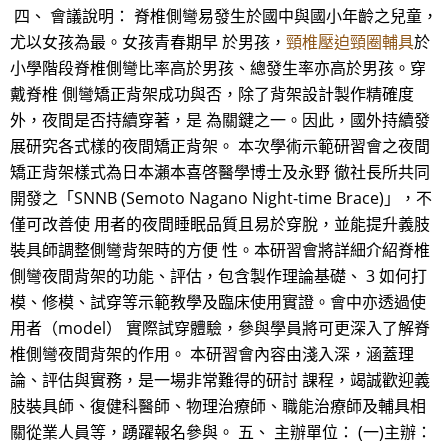
四、 會議說明： 脊椎側彎易發生於國中與國小年齡之兒童，
尤以女孩為最。女孩青春期早 於男孩，
頸椎壓迫頸圈輔具
於
小學階段脊椎側彎比率高於男孩、總發生率亦高於男孩。穿
戴脊椎 側彎矯正背架成功與否，除了背架設計製作精確度
外，夜間是否持續穿著，是 為關鍵之一。因此，國外持續發
展研究各式樣的夜間矯正背架。 本次學術示範研習會之夜間
矯正背架樣式為日本瀨本喜啓醫學博士及永野 徹社長所共同
開發之「SNNB (Semoto Nagano Night-time Brace)」，不
僅可改善使 用者的夜間睡眠品質且易於穿脫，並能提升義肢
裝具師調整側彎背架時的方便 性。本研習會將詳細介紹脊椎
側彎夜間背架的功能、評估，包含製作理論基礎、 3 如何打
模、修模、試穿等示範教學及臨床使用實證。會中亦透過使
用者（model） 實際試穿體驗，參與學員將可更深入了解脊
椎側彎夜間背架的作用。 本研習會內容由淺入深，涵蓋理
論、評估與實務，是一場非常難得的研討 課程，竭誠歡迎義
肢裝具師、復健科醫師、物理治療師、職能治療師及輔具相
關從業人員等，踴躍報名參與。 五、 主辦單位： (一)主辦：