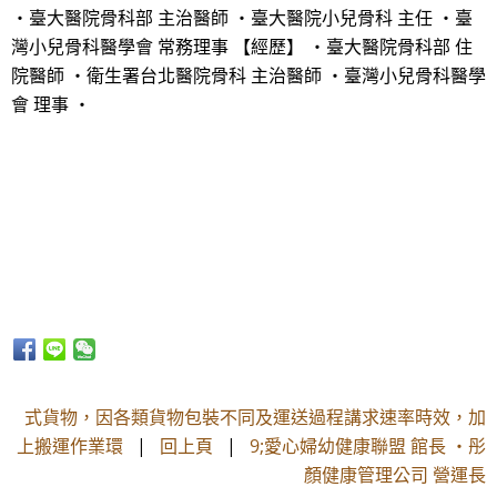
・臺大醫院骨科部 主治醫師 ・臺大醫院小兒骨科 主任 ・臺
灣小兒骨科醫學會 常務理事 【經歷】 ・臺大醫院骨科部 住
院醫師 ・衛生署台北醫院骨科 主治醫師 ・臺灣小兒骨科醫學
會 理事 ・
式貨物，因各類貨物包裝不同及運送過程講求速率時效，加
上搬運作業環
|
回上頁
|
9;愛心婦幼健康聯盟 館長 ・彤
顏健康管理公司 營運長