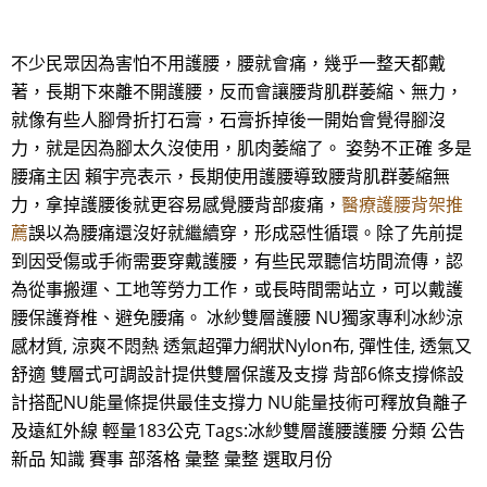
不少民眾因為害怕不用護腰，腰就會痛，幾乎一整天都戴
著，長期下來離不開護腰，反而會讓腰背肌群萎縮、無力，
就像有些人腳骨折打石膏，石膏拆掉後一開始會覺得腳沒
力，就是因為腳太久沒使用，肌肉萎縮了。 姿勢不正確 多是
腰痛主因 賴宇亮表示，長期使用護腰導致腰背肌群萎縮無
力，拿掉護腰後就更容易感覺腰背部痠痛，
醫療護腰背架推
薦
誤以為腰痛還沒好就繼續穿，形成惡性循環。除了先前提
到因受傷或手術需要穿戴護腰，有些民眾聽信坊間流傳，認
為從事搬運、工地等勞力工作，或長時間需站立，可以戴護
腰保護脊椎、避免腰痛。 冰紗雙層護腰 NU獨家專利冰紗涼
感材質, 涼爽不悶熱 透氣超彈力網狀Nylon布, 彈性佳, 透氣又
舒適 雙層式可調設計提供雙層保護及支撐 背部6條支撐條設
計搭配NU能量條提供最佳支撐力 NU能量技術可釋放負離子
及遠紅外線 輕量183公克 Tags:冰紗雙層護腰護腰 分類 公告
新品 知識 賽事 部落格 彙整 彙整 選取月份