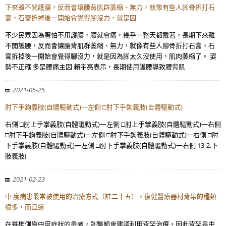
下來離不開護腰，反而會讓腰背肌群萎縮、無力，就像有些人腳骨折打石
膏，石膏拆掉後一開始會覺得腳沒力，就是因
不少民眾因為害怕不用護腰，腰就會痛，幾乎一整天都戴著，長期下來離
不開護腰，反而會讓腰背肌群萎縮、無力，就像有些人腳骨折打石膏，石
膏拆掉後一開始會覺得腳沒力，就是因為腳太久沒使用，肌肉萎縮了。 姿
勢不正確 多是腰痛主因 賴宇亮表示，長期使用護腰導致腰背肌
2021-05-25
肘下手鉤義肢(自體驅動式)一左側 □肘下手鉤義肢(自體驅動式)
右側 □肘上手掌義肢(自體驅動式)一左側 □肘上手掌義肢(自體驅動式)一右側
□肘下手鉤義肢(自體驅動式)一左側 □肘下手鉤義肢(自體驅動式)一右側 □肘
下手掌義肢(自體驅動式)一左側 □肘下手掌義肢(自體驅動式)一右側 13-2.下
肢義肢(
2021-02-23
中 度病患最常被使用的治療方式（註二十五）。復健醫療器材背架的種類
很多，而且還
在脊椎側彎中度症狀的患者，則醫師會建議利用背架治療。因此背架是中