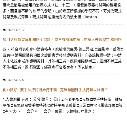
度病患最常被使用的治療方式（註二十五）。復健醫療器材背架的種類很
多，而且還不斷的有 新的發明。由於矯正所根據的學理不同，可分為硬式
背架及軟式背架。硬式背架 包括最有名的波士頓（Boston
2021-07-28
項目之診斷書等相關證明資料，向各該機構申請；申請人未依規定 檢附證
四、 符合附表所定申請資格者，應檢附榮民證(義士證)正反面影本，並備齊
載有申 請醫療輔具項目之診斷書等相關證明資料，向各該機構申請；申請
人未依規定 檢附證明資料，其能補正者，應通知限期補正；屆期不補正或
不能補正者，逕 行駁回；經審查符合規定者，予以核定，
2021-07-16
衡 □良好 □雙手扶持尚可維持平衡 □充氣頸圈雙手扶持難以維持平
1.人體測量 身高： 公分 體重： 公斤 2.坐姿平衡 □良好 □雙手扶持尚可維持
平衡 □充氣頸圈雙手扶持難以維持平衡 3.感覺 □正常 □異常 4.壓瘡部位 □無
□有，大小____公分 ×____公分，位置： 5.輪椅尺寸量測：