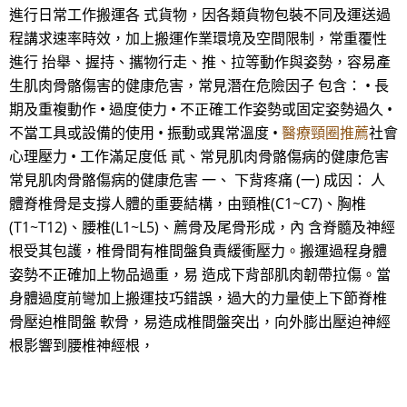
進行日常工作搬運各 式貨物，因各類貨物包裝不同及運送過
程講求速率時效，加上搬運作業環境及空間限制，常重覆性
進行 抬舉、握持、攜物行走、推、拉等動作與姿勢，容易產
生肌肉骨骼傷害的健康危害，常見潛在危險因子 包含： • 長
期及重複動作 • 過度使力 • 不正確工作姿勢或固定姿勢過久 •
不當工具或設備的使用 • 振動或異常溫度 •
醫療頸圈推薦
社會
心理壓力 • 工作滿足度低 貳、常見肌肉骨骼傷病的健康危害
常見肌肉骨骼傷病的健康危害 一、 下背疼痛 (一) 成因： 人
體脊椎骨是支撐人體的重要結構，由頸椎(C1~C7)、胸椎
(T1~T12)、腰椎(L1~L5)、薦骨及尾骨形成，內 含脊髓及神經
根受其包護，椎骨間有椎間盤負責緩衝壓力。搬運過程身體
姿勢不正確加上物品過重，易 造成下背部肌肉韌帶拉傷。當
身體過度前彎加上搬運技巧錯誤，過大的力量使上下節脊椎
骨壓迫椎間盤 軟骨，易造成椎間盤突出，向外膨出壓迫神經
根影響到腰椎神經根，