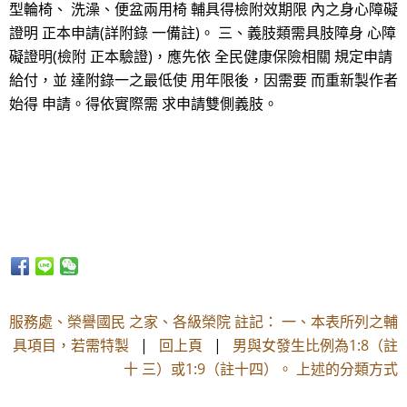
型輪椅、 洗澡、便盆兩用椅 輔具得檢附效期限 內之身心障礙
證明 正本申請(詳附錄 一備註)。 三、義肢類需具肢障身 心障
礙證明(檢附 正本驗證)，應先依 全民健康保險相關 規定申請
給付，並 達附錄一之最低使 用年限後，因需要 而重新製作者
始得 申請。得依實際需 求申請雙側義肢。
服務處、榮譽國民 之家、各級榮院 註記： 一、本表所列之輔
具項目，若需特製
|
回上頁
|
男與女發生比例為1:8（註
十 三）或1:9（註十四）。 上述的分類方式