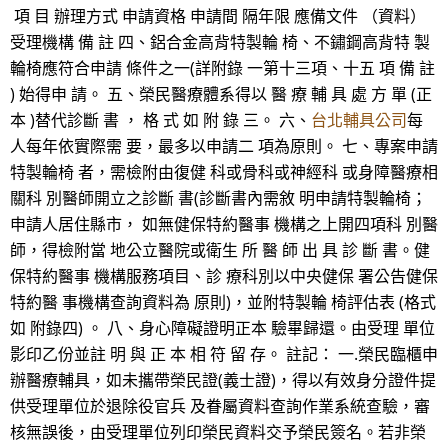
項 目 辦理方式 申請資格 申請間 隔年限 應備文件 （資料）
受理機構 備 註 四、鋁合金高背特製輪 椅、不鏽鋼高背特 製
輪椅應符合申請 條件之一(詳附錄 一第十三項、十五 項 備 註
) 始得申 請。 五、榮民醫療體系得以 醫 療 輔 具 處 方 單 (正
本 )替代診斷 書 ， 格 式 如 附 錄 三。 六、
台北輔具公司
每
人每年依實際需 要，最多以申請二 項為原則。 七、專案申請
特製輪椅 者，需檢附由復健 科或骨科或神經科 或身障醫療相
關科 別醫師開立之診斷 書(診斷書內需敘 明申請特製輪椅；
申請人居住縣市， 如無健保特約醫事 機構之上開四項科 別醫
師，得檢附當 地公立醫院或衛生 所 醫 師 出 具 診 斷 書。健
保特約醫事 機構服務項目、診 療科別以中央健保 署公告健保
特約醫 事機構查詢資料為 原則)，並附特製輪 椅評估表 (格式
如 附錄四) 。 八、身心障礙證明正本 驗畢歸還。由受理 單位
影印乙份並註 明 與 正 本 相 符 留 存。 註記： 一.榮民臨櫃申
辦醫療輔具，如未攜帶榮民證(義士證)，得以有效身分證件提
供受理單位於退除役官兵 及眷屬資料查詢作業系統查驗，審
核無誤後，由受理單位列印榮民資料交予榮民簽名。若非榮