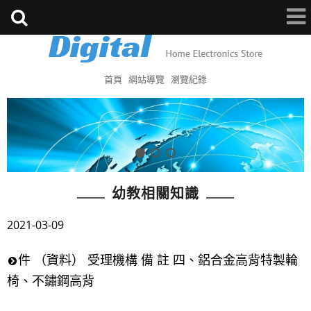
首頁
網站導覽
瀏覽紀錄
幼教相關知識
2021-03-09
件 （資料） 受理機構 備 註 四、鋁合金高背特製輪
椅、不鏽鋼高背