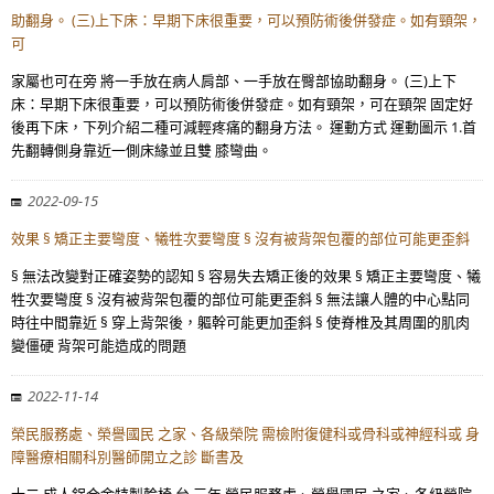
助翻身。 (三)上下床：早期下床很重要，可以預防術後併發症。如有頸架，
可
家屬也可在旁 將一手放在病人肩部、一手放在臀部協助翻身。 (三)上下
床：早期下床很重要，可以預防術後併發症。如有頸架，可在頸架 固定好
後再下床，下列介紹二種可減輕疼痛的翻身方法。 運動方式 運動圖示 1.首
先翻轉側身靠近一側床緣並且雙 膝彎曲。
2022-09-15
效果 § 矯正主要彎度、犧牲次要彎度 § 沒有被背架包覆的部位可能更歪斜
§ 無法改變對正確姿勢的認知 § 容易失去矯正後的效果 § 矯正主要彎度、犧
牲次要彎度 § 沒有被背架包覆的部位可能更歪斜 § 無法讓人體的中心點同
時往中間靠近 § 穿上背架後，軀幹可能更加歪斜 § 使脊椎及其周圍的肌肉
變僵硬 背架可能造成的問題
2022-11-14
榮民服務處、榮譽國民 之家、各級榮院 需檢附復健科或骨科或神經科或 身
障醫療相關科別醫師開立之診 斷書及