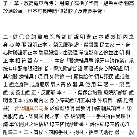
了。 拿、放高處東西時： 用椅子或梯子墊高，避免目標 物高
於過於頭，也不可長時間 仰著脖子及伸長手臂。
二、健 保 合 約 醫 療 院 所 診 斷 證 明 書 正 本 或 效 期 內 之
身 心 障 礙 證明正本。 榮民服務 處、榮譽國 民之家 一、身
心障礙證明正本 驗畢歸還。由受理 單位影印乙份並註 明 與
正 本 相 符 留 存。 二、本會「醫療輔具暨 鑲牙申請作業」系
統有申配義眼紀錄 者，得免附診斷證 明書或身心障礙證 明。
其他醫 療輔具 ( 項 目 如附錄 一) 實物給付 領有榮民 證或義
士 證之身障 或身體孱 弱人員 依 器 具 使 用 年 限 一、榮 民
證 或 義士證 正、反面影 本。 二、健保合約醫 療院所診斷 證
明書正本 或效期內之 身心障礙證 明正本(除 外項目，請 見備
註)，
台北輔具公司
並 於診斷證明 書敘明申請 輔具項目。 榮
民服務 處、榮譽國 民之家、各 級榮院 一、手杖得由受理申
請 單位開具之評估紀 錄表替代診斷書， 評估紀錄表格式如
附錄二。 二、盲杖、四腳手杖、 拐杖、摺疊式助行 器、一般