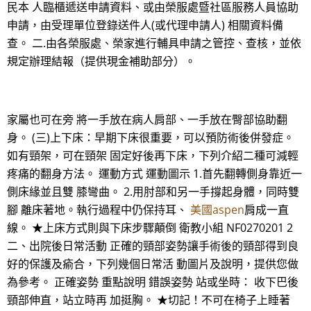
民本 人臨櫃遞送申請資料、或由榮服處暨社區服務人員協助
申請，由受理單位登錄送件人(或代理申請人) 相關資料備
查。 二.由各榮服處、榮家進行輔具申請之管控、查核，並依
規定辦理結報（提供現金補助部分）。
家屬也可在旁 將一手放在病人肩部、一手放在臀部協助翻
身。 (三)上下床：早期下床很重要，可以預防術後併發症。
如有頸架，可在頸架 固定好後再下床，下列介紹二種可減輕
疼痛的翻身方法。 運動方式 運動圖示 1.首先翻轉側身靠近一
側床緣並且雙 膝彎曲。 2.用肘部和另一手撐起身體，同時雙
腳 離床著地。執行過程中仍保持耳、
美國aspen
肩成一直
線。 ★上床方式則與下床步驟顛倒 衛教小組 NF0270201 2
二、出院後日常活動 正確的頸部姿勢讓手術後的頸部得到良
好的保護及瘉合，下列幾個日常活 動圖片及說明，提供您做
為參考。 正確姿勢 重點說明 錯誤姿勢 站或坐時： 收下巴後
頸部伸直，站立時再 加挺胸。 ★切記！不可在椅子上睡著