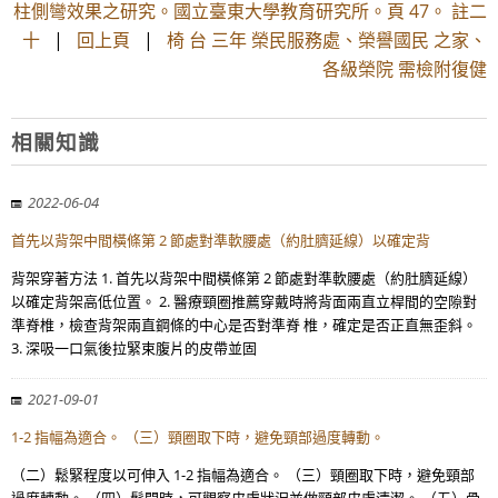
柱側彎效果之研究。國立臺東大學教育研究所。頁 47。 註二
十
|
回上頁
|
椅 台 三年 榮民服務處、榮譽國民 之家、
各級榮院 需檢附復健
相關知識
2022-06-04
首先以背架中間橫條第 2 節處對準軟腰處（約肚臍延線）以確定背
背架穿著方法 1. 首先以背架中間橫條第 2 節處對準軟腰處（約肚臍延線）
以確定背架高低位置。 2. 醫療頸圈推薦穿戴時將背面兩直立桿間的空隙對
準脊椎，檢查背架兩直鋼條的中心是否對準脊 椎，確定是否正直無歪斜。
3. 深吸一口氣後拉緊束腹片的皮帶並固
2021-09-01
1-2 指幅為適合。 （三）頸圈取下時，避免頸部過度轉動。
（二）鬆緊程度以可伸入 1-2 指幅為適合。 （三）頸圈取下時，避免頸部