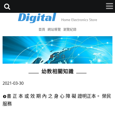
首頁
網站導覽
瀏覽紀錄
幼教相關知識
2021-03-30
書 正 本 或 效 期 內 之 身 心 障 礙 證明正本。 榮民
服務