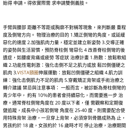
始得 申請。得依實際需 求申請雙側義肢。
手臂與腰部 距離不等距或胸廓不對稱等現象，來判斷嚴 重程
度及側彎方向。 物理治療的目的 1.矯正側彎的角度，或延緩
惡化的速度 2.加強肌肉力量，穩定並建立新姿勢 3.交導正確
的姿勢與生活習慣，預防脊柱側 彎惡化 4 改善脊柱側彎的後
遺症，如腰痠背痛或疲勞 等症狀 治療計畫 1.熱敷：放鬆軟組
織 2.功能性電刺激：強化击側不足之肌力或放 鬆凹側僵硬之
肌肉 3.
VISTA頸圈
伸展運動：放鬆凹側僵硬之組織 4.肌力訓
練：強化击側肌力不足的肌肉 5.穿戴矯正背架或手術治療之
轉介建議 禁忌與注意事項： 一般而言，被診斷為脊柱側彎的
青少年中， 約有 10％的患者會持續惡化，而需要進一步 治
療。通常脊柱側彎角度在 20 度以下者，僅 需觀察和定期復
健追蹤，成長中小孩若側彎 角度在 25-40 度，則需要配合使
用特殊背架 治療，一旦穿上背架，必須穿到骨骼成熟為 止，
男孩約於 18 歲，女孩約於 16 歲時才可 停止治療，治療期間