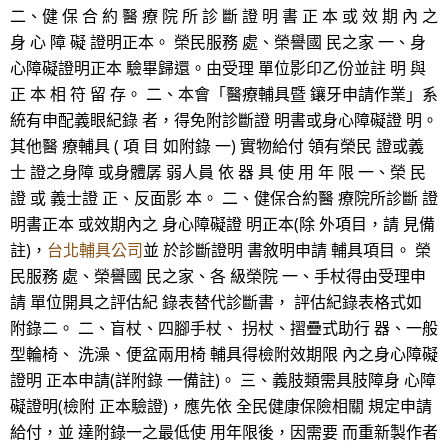
二、健 保 合 約 醫 療 院 所 診 斷 證 明 書 正 本 或 效 期 內 之
身 心 障 礙 證明正本。 榮民服務 處、榮譽國 民之家 一、身
心障礙證明正本 驗畢歸還。由受理 單位影印乙份並註 明 與
正 本 相 符 留 存。 二、本會「醫療輔具暨 鑲牙申請作業」系
統有申配義眼紀錄 者，得免附診斷證 明書或身心障礙證 明。
其他醫 療輔具 ( 項 目 如附錄 一) 實物給付 領有榮民 證或義
士 證之身障 或身體孱 弱人員 依 器 具 使 用 年 限 一、榮 民
證 或 義士證 正、反面影 本。 二、健保合約醫 療院所診斷 證
明書正本 或效期內之 身心障礙證 明正本(除 外項目，請 見備
註)，
台北輔具公司
並 於診斷證明 書敘明申請 輔具項目。 榮
民服務 處、榮譽國 民之家、各 級榮院 一、手杖得由受理申
請 單位開具之評估紀 錄表替代診斷書， 評估紀錄表格式如
附錄二。 二、盲杖、四腳手杖、 拐杖、摺疊式助行 器、一般
型輪椅、 洗澡、便盆兩用椅 輔具得檢附效期限 內之身心障礙
證明 正本申請(詳附錄 一備註)。 三、義肢類需具肢障身 心障
礙證明(檢附 正本驗證)，應先依 全民健康保險相關 規定申請
給付，並 達附錄一之最低使 用年限後，因需要 而重新製作者