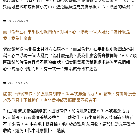
過度轉動。 （四）鬆開時，可觀察皮膚狀況並做頸部皮膚清潔。 （五）骨
突處可墊紗布或棉質小方巾，避免磨擦造成皮膚破損。 五、頸圈的清潔 ：
2021-04-10
而且背部左右半部很明顯凹凸不對稱。心中浮現一個 大疑問？為什麼是
我？我為什麼會
偶然發現從 背部看出身體左右肩不平，而且背部左右半部很明顯凹凸不對
稱。心中浮現一個 大疑問？為什麼是我？我為什麼會得脊椎側彎？VISTA頸
圈雖然當時沒有身體不適的症 狀，但看到雙親帶我到處求醫的著急情緒，
心中的擔心可想而知。有一次一位知 名的脊骨神經醫
2023-01-16
能 於下班後操作，加強肌肉訓練。 3. 本次搬運活力 Fun 鬆操，有關彎腰著
地及垂直上下跳動作，有坐骨神經及膝關節不適者不
2. (三)漸進式增強體能 於下班後操作，加強肌肉訓練。 3. 本次搬運活力
Fun 鬆操，有關彎腰著地及垂直上下跳動作，有坐骨神經及膝關節不適者
不 宜勉強。 4. 本次毛巾健身操，毛巾為運動輔助用物，請於運動完畢妥善
收納，避免工作中隨意批掛， 造成