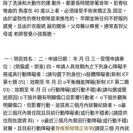
除了洗澡和大動作的運 動外，都要長時間穿著背架。若脊柱
彎曲的 角度在 40 度以上者，必須接受手術來矯正及 固定。
由於姿勢性的脊柱側彎是漸進性的， 早期並無任何不舒服的
感覺，且由於衣服遮 蔽的關係，父母難以察覺。通常直到父
母或 老師發覺小孩肩膀、
一、榮民姓名： 二、申請日期： 年 月 日 三、受理申請單
位： (榮服處、榮家) 四、申請人具效期內之下列身心障礙手
冊或具行動障礙者：(請勾選下列身份) o肢體障礙者(新制 ICF
第七類 05)：效期至 年 月 日 o平衡機能障礙(新制 ICF 第二類
03)：效期至 年 月 日 o行動障礙(或行動不穩)者(請勾選或簡
述原因) o下肢外觀有明顯傷口且影響行動者。 o下肢外觀無
明顯傷口，但影響行動，並提具三個月內就醫紀錄者。 o最
近三個月內曾住院且目前行動障礙者(或行動不穩者) (請提供
住院佐證資 料) 。 o最近三個月內曾因行動障礙(或行動不穩)
就醫，且目前行動障礙者
脊椎側彎矯正背架
(請提三個 月內就