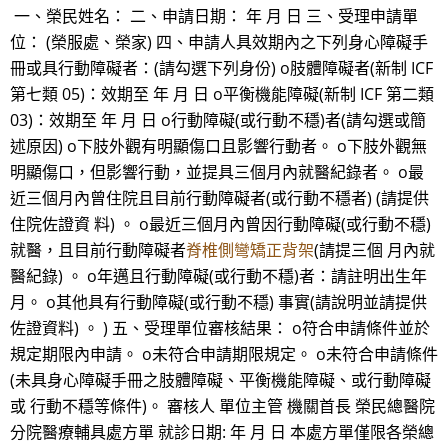
一、榮民姓名： 二、申請日期： 年 月 日 三、受理申請單
位： (榮服處、榮家) 四、申請人具效期內之下列身心障礙手
冊或具行動障礙者：(請勾選下列身份) o肢體障礙者(新制 ICF
第七類 05)：效期至 年 月 日 o平衡機能障礙(新制 ICF 第二類
03)：效期至 年 月 日 o行動障礙(或行動不穩)者(請勾選或簡
述原因) o下肢外觀有明顯傷口且影響行動者。 o下肢外觀無
明顯傷口，但影響行動，並提具三個月內就醫紀錄者。 o最
近三個月內曾住院且目前行動障礙者(或行動不穩者) (請提供
住院佐證資 料) 。 o最近三個月內曾因行動障礙(或行動不穩)
就醫，且目前行動障礙者
脊椎側彎矯正背架
(請提三個 月內就
醫紀錄) 。 o年邁且行動障礙(或行動不穩)者：請註明出生年
月。 o其他具有行動障礙(或行動不穩) 事實(請說明並請提供
佐證資料) 。 ) 五、受理單位審核結果： o符合申請條件並於
規定期限內申請。 o未符合申請期限規定。 o未符合申請條件
(未具身心障礙手冊之肢體障礙、平衡機能障礙、或行動障礙
或 行動不穩等條件)。 審核人 單位主管 機關首長 榮民總醫院
分院醫療輔具處方單 就診日期: 年 月 日 本處方單僅限各榮總