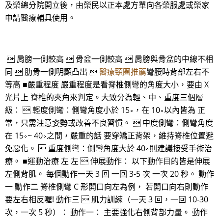
及榮總分院開立後，由榮民以正本處方單向各榮服處或榮家
申請醫療輔具使用。
 肩膀一側較高  骨盆一側較高  肩膀與骨盆的中線不相
同  肋骨一側明顯凸出 
醫療頸圈推薦
彎腰時背部左右不
等高 ■嚴重程度 嚴重程度是看脊椎側彎的角度大小，要由 X
光片上 脊椎的夾角來判定。大致分為輕、中、重度三個層
級：  輕度側彎：側彎角度小於 15∘，在 10∘以內皆為 正
常，只需注意姿勢或改善不良習慣。  中度側彎：側彎角度
在 15∘~ 40∘之間，嚴重的話 要穿矯正背架，維持脊椎位置避
免惡化。  重度側彎：側彎角度大於 40∘則建議接受手術治
療。 ■運動治療 左 左  伸展動作： 以下動作目的皆是伸展
左側背肌。 每個動作一天 3 回 一回 3-5 次 一次 20 秒。 動作
一 動作二 脊椎側彎 C 形開口向左為例， 若開口向右則動作
要左右相反喔! 動作三  肌力訓練（一天 3 回，一回 10-30
次，一次 5 秒）： 動作一： 主要強化右側背部力量。 動作