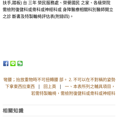
扶手,踏板) 台 三年 榮民服務處、榮譽國民 之家、各級榮院
需檢附復健科或骨科或神經科或 身障醫療相關科別醫師開立
之診 斷書及特製輪椅評估表(附錄四)。
彎腰；抬放重物時不可扭轉腰 部。 2. 不可以在不對稱的姿勢
下拿東西拉東西
|
回上頁
|
一、本表所列之輔具項目，
若需特製輪椅，需檢附復健科或骨科或神經科
相關知識