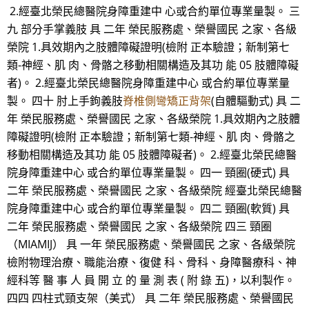
2.經臺北榮民總醫院身障重建中 心或合約單位專業量製。 三
九 部分手掌義肢 具 二年 榮民服務處、榮譽國民 之家、各級
榮院 1.具效期內之肢體障礙證明(檢附 正本驗證；新制第七
類-神經、肌 肉、骨骼之移動相關構造及其功 能 05 肢體障礙
者)。 2.經臺北榮民總醫院身障重建中心 或合約單位專業量
製。 四十 肘上手鉤義肢
脊椎側彎矯正背架
(自體驅動式) 具 二
年 榮民服務處、榮譽國民 之家、各級榮院 1.具效期內之肢體
障礙證明(檢附 正本驗證；新制第七類-神經、肌 肉、骨骼之
移動相關構造及其功 能 05 肢體障礙者)。 2.經臺北榮民總醫
院身障重建中心 或合約單位專業量製。 四一 頸圈(硬式) 具
二年 榮民服務處、榮譽國民 之家、各級榮院 經臺北榮民總醫
院身障重建中心 或合約單位專業量製。 四二 頸圈(軟質) 具
二年 榮民服務處、榮譽國民 之家、各級榮院 四三 頸圈
（MIAMIJ） 具 一年 榮民服務處、榮譽國民 之家、各級榮院
檢附物理治療、職能治療、復健 科、骨科、身障醫療科、神
經科等 醫 事 人 員 開 立 的 量 測 表 ( 附 錄 五)，以利製作。
四四 四柱式頸支架（美式） 具 二年 榮民服務處、榮譽國民