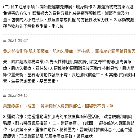
(二) 員工注意事項 1. 開始搬運前先伸展、暖身動作 2. 搬運貨物或提東西避
免傷害的方法 1. 體積過大的貨物分批包裝醫療護膝推薦，減輕重量及力
量。包裝的大小或形狀，顧及攜帶或抓握 的方便性及省力性。 2. 移動或搬
運重物前先了解物品重量、重心位
2021-03-02
發之脊椎側彎(肌肉萎縮症、肌肉失養症、脊柱裂) 3. 頸椎壓迫頸圈輔具後天
失、結締組織結構異常) 2. 先天性神經肌肉疾病引發之脊椎側彎(肌肉萎縮
症、肌肉失養症、脊柱裂) 3. 頸椎壓迫頸圈輔具後天動作控制異常，肌肉關
節位置失衡、左右兩側動作發展不均，長短腳代償產生。 4. 其他: 賀爾蒙因
素、生長代謝因素、基因因素。
2022-04-15
肩頸疼痛 (一) 成因： 貨物搬運人員頸肩部位，因姿勢不良、重
8. 運動治療：適當運動增加肌肉的柔軟度與關節靈活度，改善腰腹部肌肉
強度、耐力醫療護膝推薦。 二、肩頸疼痛 (一) 成因： 貨物搬運人員頸肩部
位，因姿勢不良、重複性動作、精神壓力、醫療護膝推薦休息不足產生過
度疲勞，形成肩頸部肌 筋膜疼痛症候群。常見症狀