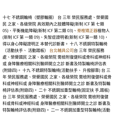
十七 不銹鋼輪椅（塑膠輪圈） 台 三年 榮民服務處、榮譽國
民 之家、各級榮院 具效期內之肢體障礙(新制 ICF 第 七類
05)、平衡機能障礙(新制 ICF 第二類 03)、
脊椎矯正器
植物人
(新制 ICF 第 一類 09)、失智症證明者(新制 ICF 第一類 10)，
得以身心障礙證明正 本替代診斷書。 十八 不銹鋼特製輪椅
（活動扶手、 活動踏板）
台北輔具公司
台 三年 榮民服務
處、榮譽國民 之家、各級榮院 需檢附復健科或骨科或神經科
或 身障醫療相關科別醫師開立之診 斷書及特製輪椅評估表
(附錄四)。 十九 不銹鋼特製輪椅(活動扶手、 升撥腳靠) 台 三
年 榮民服務處、榮譽國民 之家、各級榮院 需檢附復健科或骨
科或神經科或 身障醫療相關科別醫師開立之診 斷書及特製輪
椅評估表(附錄四)。 二十 不銹鋼加重型輪椅(固定扶 手,踏板)
台 三年 榮民服務處、榮譽國民 之家、各級榮院 需檢附復健
科或骨科或神經科或 身障醫療相關科別醫師開立之診 斷書及
特製輪椅評估表(附錄四)。 二一 不銹鋼加重型特製輪椅(活動