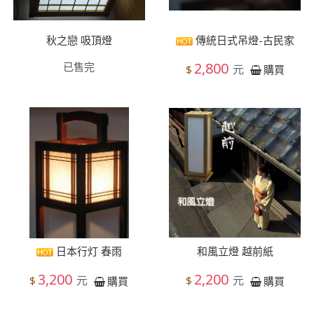
秋之戀 吸頂燈
傳統日式吊燈-古民家
2,800
已售完
元
$
購買
日本行灯 春雨
和風立燈 越前紙
3,200
2,200
元
元
$
$
購買
購買