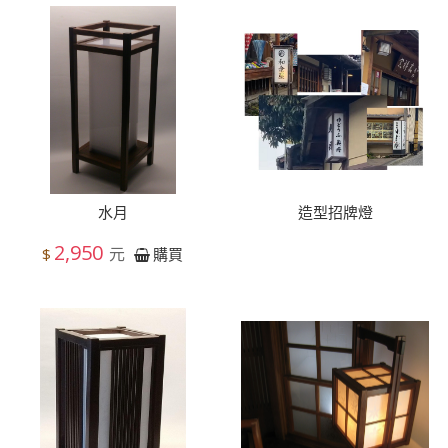
水月
造型招牌燈
2,950
元
$
購買