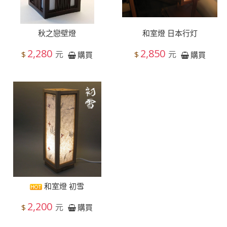
秋之戀壁燈
和室燈 日本行灯
2,280
2,850
元
元
$
$
購買
購買
和室燈 初雪
2,200
元
$
購買