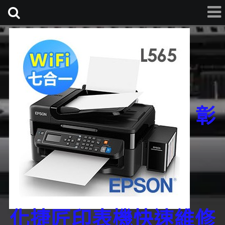
彰
化捷匠印表機快速維修