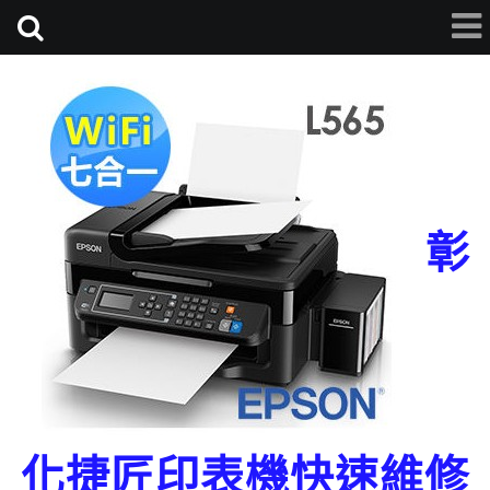
彰
化捷匠印表機快速維修