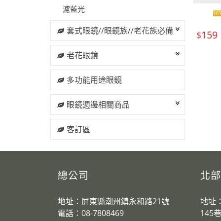
濾藍光
套式眼鏡//眼鏡族//老花族必備
159
$
老花眼鏡
多功能用途眼鏡
眼鏡週邊相關商品
客訂區
總公司
北部
地址：屏東縣潮州鎮永和路21號
地址
電話：08-7808469
145