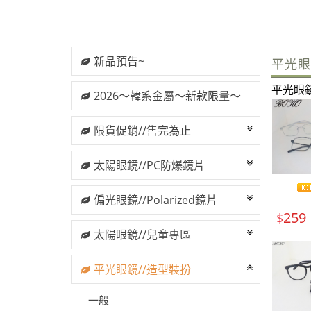
新品預告~
平光眼
平光眼
2026～韓系金屬～新款限量～
限貨促銷//售完為止
太陽眼鏡//PC防爆鏡片
偏光眼鏡//Polarized鏡片
259
$
太陽眼鏡//兒童專區
平光眼鏡//造型裝扮
一般