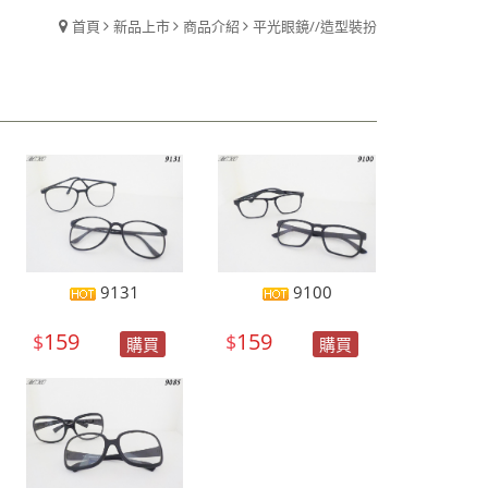
首頁
新品上市
商品介紹
平光眼鏡//造型裝扮
9131
9100
159
159
$
$
購買
購買