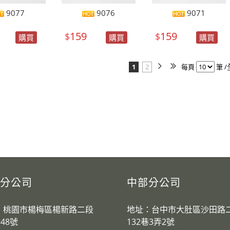
9077
9076
9071
159
159
$
$
購買
購買
購買
1
2
每頁
筆 /
分公司
中部分公司
：桃園市楊梅區楊新路二段
地址：台中市大肚區沙田路
巷48號
132巷3弄2號