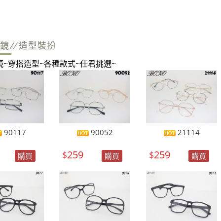
鏡//造型裝扮
鏡~穿搭造型~各種款式~任君挑選~
90117
90052
21114
259
259
$
$
購買
購買
購買