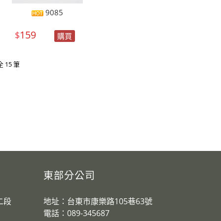
9085
159
$
購買
全 15 筆
東部分公司
二段
地址：台東市康樂路105巷63號
電話：089-345687