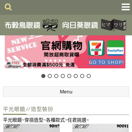
Menu
平光眼鏡//造型裝扮
平光眼鏡~穿搭造型~各種款式~任君挑選~