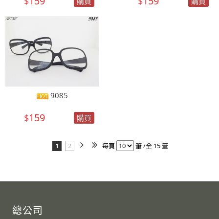
159
159
$
$
購買
購買
9085
159
$
購買
1
2
每頁
筆 /全 15 筆
總公司