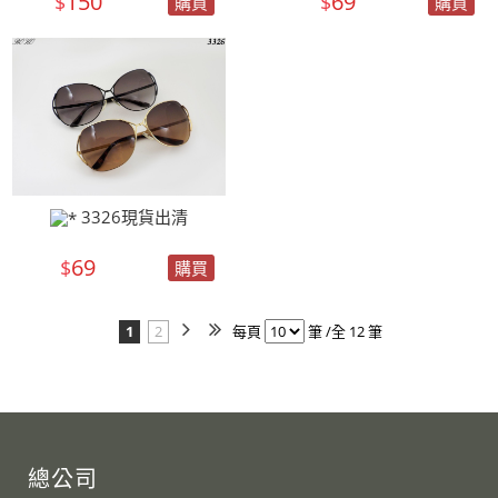
150
69
$
$
購買
購買
3326現貨出清
69
$
購買
1
2
每頁
筆 /全 12 筆
總公司