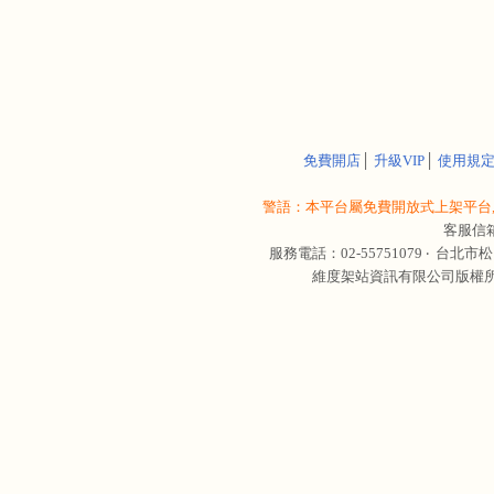
免費開店
│
升級VIP
│
使用規
警語：本平台屬免費開放式上架平台,
客服信
服務電話：02-55751079 ‧
台北市松
維度架站資訊有限公司版權所有 © 轉載必究