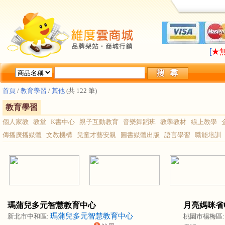
LA
[
★
LA
[
★
首頁
/
教育學習
/
其他
(共 122 筆)
教育學習
個人家教
教堂
K書中心
親子互動教育
音樂舞蹈班
教學教材
線上教學
傳播廣播媒體
文教機構
兒童才藝安親
圖書媒體出版
語言學習
職能培訓
瑪蒲兒多元智慧教育中心
月亮媽咪省C 
瑪蒲兒多元智慧教育中心
新北市中和區:
桃園市楊梅區