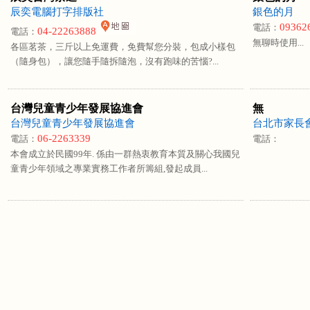
辰奕電腦打字排版社
銀色的月
09362
電話：
04-22263888
電話：
無聊時使用...
各區茗茶，三斤以上免運費，免費幫您分裝，包成小樣包
（隨身包），讓您隨手隨拆隨泡，沒有跑味的苦惱?...
台灣兒童青少年發展協進會
無
台灣兒童青少年發展協進會
台北市家長
06-2263339
電話：
電話：
本會成立於民國99年. 係由一群熱衷教育本質及關心我國兒
童青少年領域之專業實務工作者所籌組,發起成員...