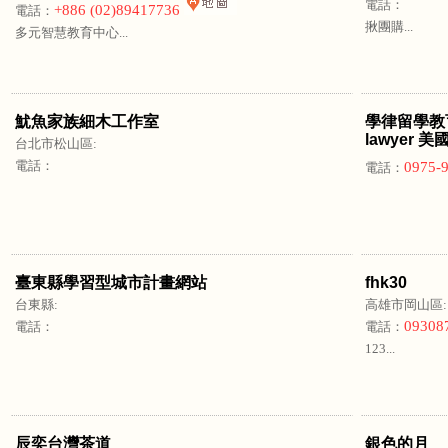
電話：
+886 (02)89417736
電話：
揪團購...
多元智慧教育中心...
魷魚家族細木工作室
學律留學教育顧
lawyer
台北市松山區:
電話：
0975-
電話：
臺東縣學習型城市計畫網站
fhk30
台東縣:
高雄市岡山區
09308
電話：
電話：
123...
辰奕台灣茶道
銀色的月