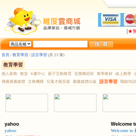
LA
[
★
LA
[
★
首頁
/
教育學習
/
語言學習
(共 23 筆)
教育學習
個人家教
教堂
K書中心
親子互動教育
音樂舞蹈班
教學教材
線上教學
傳播廣播媒體
文教機構
兒童才藝安親
圖書媒體出版
語言學習
職能培訓
yahoo
Welcom
yahoo
Welcome