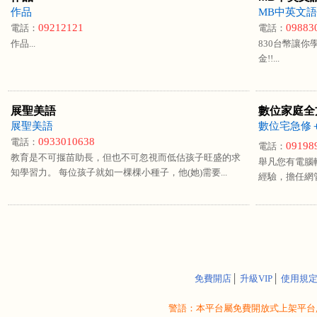
作品
MB中英文
09212121
09883
電話：
電話：
作品...
830台幣讓
金!!...
展聖美語
數位家庭全
展聖美語
數位宅急修
0933010638
電話：
09198
電話：
教育是不可揠苗助長，但也不可忽視而低估孩子旺盛的求
舉凡您有電腦
知學習力。 每位孩子就如一棵棵小種子，他(她)需要...
經驗，擔任網管
免費開店
│
升級VIP
│
使用規
警語：本平台屬免費開放式上架平台,