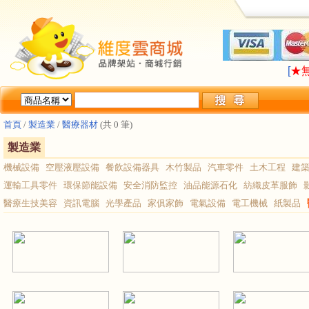
LA
[
★
LA
[
★
首頁
/
製造業
/
醫療器材
(共 0 筆)
製造業
機械設備
空壓液壓設備
餐飲設備器具
木竹製品
汽車零件
土木工程
建
運輸工具零件
環保節能設備
安全消防監控
油品能源石化
紡織皮革服飾
醫療生技美容
資訊電腦
光學產品
家俱家飾
電氣設備
電工機械
紙製品