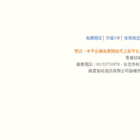
免費開店
│
升級VIP
│
使用規
警語：本平台屬免費開放式上架平台,
客服信
服務電話：02-55751079 ‧
台北市松
維度架站資訊有限公司版權所有 © 轉載必究