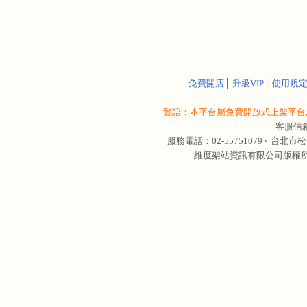
免費開店
│
升級VIP
│
使用規
警語：本平台屬免費開放式上架平台,
客服信
服務電話：02-55751079 ‧
台北市松
維度架站資訊有限公司版權所有 © 轉載必究