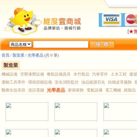
LA
[
★
LA
[
★
首頁
/
製造業
/
光學產品
(共 0 筆)
製造業
機械設備
空壓液壓設備
餐飲設備器具
木竹製品
汽車零件
土木工程
建
運輸工具零件
環保節能設備
安全消防監控
油品能源石化
紡織皮革服飾
醫療生技美容
資訊電腦
光學產品
家俱家飾
電氣設備
電工機械
紙製品