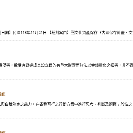
判日期】民國113年11月21日 【裁判案由】文化資產保存（古蹟保存計畫、文
遭侵害，致受有對達成其設立目的有重大影響而無法以金錢量化之損害，非不得
賠償
我反思與自我決定之能力，在各種可行之行動方案中進行思考、判斷及選擇；於性
賠償