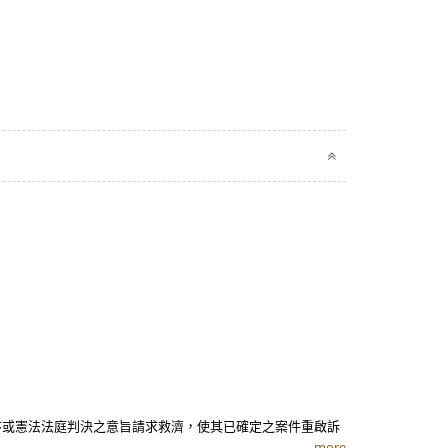
序或憲法法庭判決之意旨請求救濟，使其已確定之案件重啟訴
more