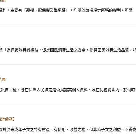
權利，主要有「親權、配偶權及繼承權」，均屬於該項規定所稱的權利。所謂 
揭櫫「為保護消費者權益，促進國民消費生活之安全，提昇國民消費生活品質，
結果
之資訊自主權，既在保障人民決定是否揭露其個人資料、及在何種範圍內、於何
保證債務】
父母對於未成年子女之特有財產，有使用、收益之權，但非為子女之利益，不得