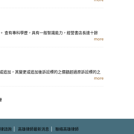
。 查有專科學歷，具有一般智識能力，經營書店長達十餘
more
更或追加，其變更或追加後訴訟標的之價額超過原訴訟標的之
more
筆
|
|
律諮詢
高雄律師最新消息
聯絡高雄律師