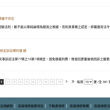
票債權不存在
經驗法則，斷不能以單純論理為臆測之根據，否則其事實之認定，即屬違背法令
約核定訴訟標的價 額
民事訴訟法第77條之16第1項規定，固免徵裁判費，惟發回更審後倘因訴之變
1
2
3
4
5
6
7
8
9
10
每頁
筆 /全 381 
|
|
|
|
法律顧問
高雄律師服務項目
不動產律師
高雄律師專欄
高雄律師法