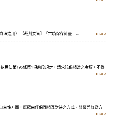
資法適用） 【裁判要旨】「古蹟保存計畫，...
more
依民法第195條第1項前段規定，請求賠償相當之金額，不得
more
之自主性方面，應藉由伴侶間相互對待之方式、關懷體恤對方
more