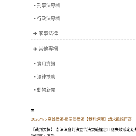
刑事法專欄
行政法專欄
家事法律
其他專欄
實用資訊
法律扶助
動物新聞
2026/1/5 高雄律師-楊岡儒律師【裁判評釋】請求離婚再審
【裁判要旨】 憲法法庭判決宣告法規範違憲且應失效或定
訟程序，不受...