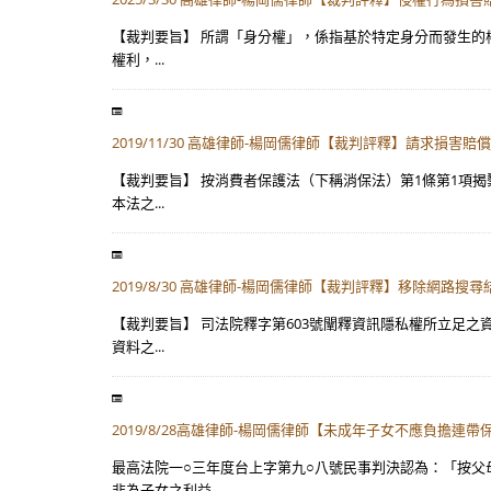
【裁判要旨】 所謂「身分權」，係指基於特定身分而發生的
權利，...
2019/11/30 高雄律師-楊岡儒律師【裁判評釋】請求損害賠償
【裁判要旨】 按消費者保護法（下稱消保法）第1條第1項
本法之...
2019/8/30 高雄律師-楊岡儒律師【裁判評釋】移除網路搜尋
【裁判要旨】 司法院釋字第603號闡釋資訊隱私權所立足
資料之...
2019/8/28高雄律師-楊岡儒律師【未成年子女不應負擔連帶
最高法院一○三年度台上字第九○八號民事判決認為：「按
非為子女之利益...