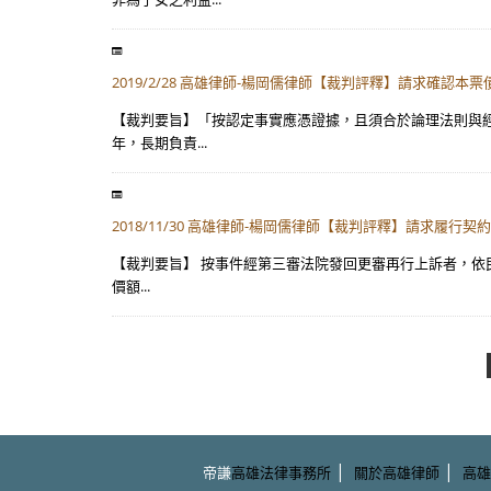
2019/2/28 高雄律師-楊岡儒律師【裁判評釋】請求確認本
【裁判要旨】「按認定事實應憑證據，且須合於論理法則與
年，長期負責...
2018/11/30 高雄律師-楊岡儒律師【裁判評釋】請求履行契
【裁判要旨】 按事件經第三審法院發回更審再行上訴者，依
價額...
|
|
帝謙
高雄法律事務所
關於高雄律師
高雄