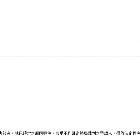
期失效者，就已確定之原因案件，該受不利確定終局裁判之聲請人，得依法定程