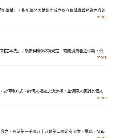
「配偶權」，指配偶間因婚姻而成立以互負誠實義務為內容的
more
特制定本法」；復於同條第2項規定「有關消費者之保護，依
more
時、以何種方式、向何人揭露之決定權，並保障人民對其個人
more
處分之，民法第一千零八十八條第二項定有明文。準此，父母
more