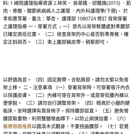
料: 1.總院護理指導資源 2.林笑、 吳翠娥、邱飄逸(2015) ．肌
肉、骨骼、關節疾病病人之護理 ．內外科護理學(下冊)， 於
李和惠等著．臺北：華杏。 護理部 1080724 修訂 背架穿著
之護理指導 一、穿著方式 ﹙一）首先以背架軟腰處對準腰部
已確定高低位置。 （二）檢查背架的中心是否對準脊椎，確
定正斜與否。 （三）束上腹部橫皮帶，稍緊即可，
以舒適為宜。 （四）固定肩帶，合貼肩部，請勿太緊以免背
架上移。 二、注意事項 （一）穿著背架時，可穿著吸汗內衣
以保護皮膚。 （二）內褲可穿在背架外，或是穿低腰內褲以
便穿脫。 （三）請勿自行調整背架。 （四）睡高於小腿的硬
板床，坐時選擇有靠背椅子，保持腰部挺直。 （五）避免彎
腰提取重物，利用雙腿彎曲蹲下，以防止病情加重。 （六）
醫療頸圈推薦
以圓滾木式翻身，不要扭曲腰部。 （七）若覺