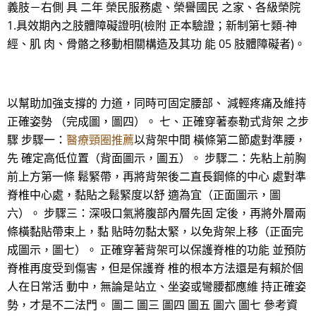
義肢－右側 具 二年 榮民服務處、榮譽國民 之家、各級榮院
1.具效期內之肢體障礙證明(檢附 正本驗證；新制第七類-神
經、肌 肉、骨骼之移動相關構造及其功 能 05 肢體障礙者)。
以幫助加強支撐的 力道，同時可固定腰部、 減輕疼痛及維持
正確姿勢 （完成圖，圖四）。 七、正確穿著泰勒式背架 之步
驟 步驟一：
醫療頸圈推薦
以背架中間 橫條第二節處對準腰，
先 確定高低位置（背面圖示，圖五）。 步驟二：先粘上前胸
前上方第一條 鬆緊帶，再將背架後二直長鋼條的中心 處對準
脊椎中心處，黏貼之鬆緊度以舒 適為宜（正面圖示，圖
六）。 步驟三：深吸口氣將腹部內層先固 定後，再將外層兩
條橫黏貼帶束上，黏 貼時勿黏太緊，以免背架上移（正面完
成圖示，圖七）。 正確穿著背架可以保護脊椎的功能 並預防
脊椎再度受到傷害，但是保護脊 椎的根本方法還是有賴於個
人在日常活 動中，無論是站立、坐姿或彎腰都應維 持正確姿
勢，才是不二法門。 圖二 圖三 圖四 圖五 圖六 圖七 參考資