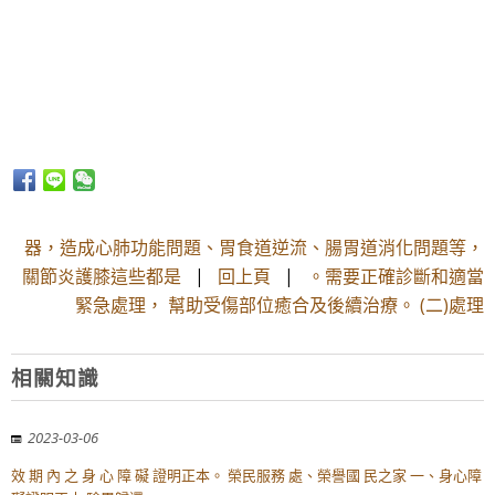
器，造成心肺功能問題、胃食道逆流、腸胃道消化問題等，
關節炎護膝這些都是
|
回上頁
|
。需要正確診斷和適當
緊急處理， 幫助受傷部位癒合及後續治療。 (二)處理
相關知識
2023-03-06
效 期 內 之 身 心 障 礙 證明正本。 榮民服務 處、榮譽國 民之家 一、身心障