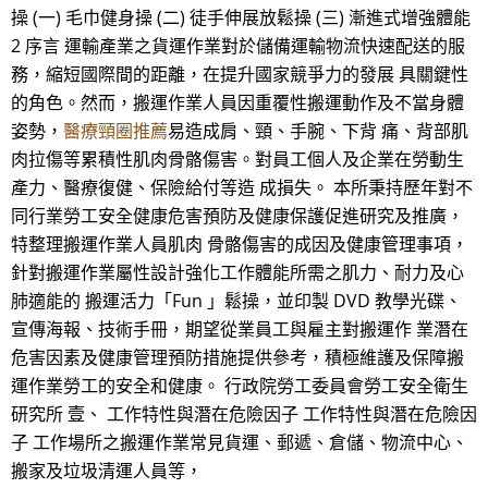
操 (一) 毛巾健身操 (二) 徒手伸展放鬆操 (三) 漸進式增強體能
2 序言 運輸產業之貨運作業對於儲備運輸物流快速配送的服
務，縮短國際間的距離，在提升國家競爭力的發展 具關鍵性
的角色。然而，搬運作業人員因重覆性搬運動作及不當身體
姿勢，
醫療頸圈推薦
易造成肩、頸、手腕、下背 痛、背部肌
肉拉傷等累積性肌肉骨骼傷害。對員工個人及企業在勞動生
產力、醫療復健、保險給付等造 成損失。 本所秉持歷年對不
同行業勞工安全健康危害預防及健康保護促進研究及推廣，
特整理搬運作業人員肌肉 骨骼傷害的成因及健康管理事項，
針對搬運作業屬性設計強化工作體能所需之肌力、耐力及心
肺適能的 搬運活力「Fun 」鬆操，並印製 DVD 教學光碟、
宣傳海報、技術手冊，期望從業員工與雇主對搬運作 業潛在
危害因素及健康管理預防措施提供參考，積極維護及保障搬
運作業勞工的安全和健康。 行政院勞工委員會勞工安全衛生
研究所 壹、 工作特性與潛在危險因子 工作特性與潛在危險因
子 工作場所之搬運作業常見貨運、郵遞、倉儲、物流中心、
搬家及垃圾清運人員等，