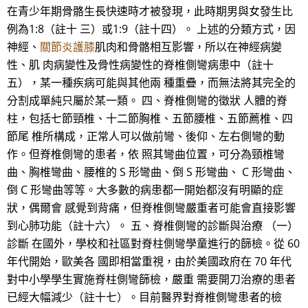
在青少年期骨骼生長快速時才被發現，此時期男與女發生比
例為1:8（註十 三）或1:9（註十四）。 上述的分類方式，因
神經、
關節炎護膝
肌肉和骨骼相互影響，所以在神經病變
性、肌 肉病變性及骨性病變性的脊椎側彎病患中（註十
五），某一種疾病可能與其他兩 種重疊，而無法將其完全的
分割成單純只屬於某一類。 四、脊椎側彎的徵狀 人體的脊
柱，包括七節頸椎、十二節胸椎、五節腰椎、五節薦椎、四
節尾 椎所構成，正常人可以做前彎、後仰、左右側彎的動
作。但脊椎側彎的患者，依 照其彎曲位置，可分為頸椎彎
曲、胸椎彎曲、腰椎的 S 形彎曲、倒 S 形彎曲、 C 形彎曲、
倒 C 形彎曲等等。大多數的病患都一開始都沒有明顯的症
狀，偶爾會 感覺到背痛，但脊椎側彎嚴重者可能會直接影響
到心肺功能（註十六）。 五、脊椎側彎的診斷與治療 （一）
診斷 在國外，學校和社區對脊柱側彎學童進行的篩檢。從 60
年代開始，歐美各 國即相當重視，由於美國政府在 70 年代
對中小學學生實施脊柱側彎篩檢，嚴重 需要開刀治療的患者
已經大幅減少（註十七）。目前醫界對脊椎側彎患者的檢