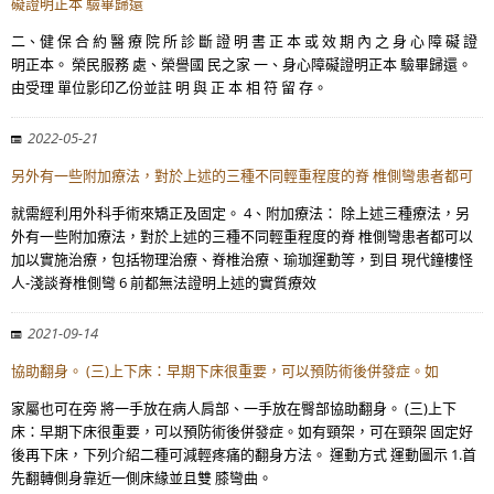
礙證明正本 驗畢歸還
二、健 保 合 約 醫 療 院 所 診 斷 證 明 書 正 本 或 效 期 內 之 身 心 障 礙 證
明正本。 榮民服務 處、榮譽國 民之家 一、身心障礙證明正本 驗畢歸還。
由受理 單位影印乙份並註 明 與 正 本 相 符 留 存。
2022-05-21
另外有一些附加療法，對於上述的三種不同輕重程度的脊 椎側彎患者都可
就需經利用外科手術來矯正及固定。 4、附加療法： 除上述三種療法，另
外有一些附加療法，對於上述的三種不同輕重程度的脊 椎側彎患者都可以
加以實施治療，包括物理治療、脊椎治療、瑜珈運動等，到目 現代鐘樓怪
人-淺談脊椎側彎 6 前都無法證明上述的實質療效
2021-09-14
協助翻身。 (三)上下床：早期下床很重要，可以預防術後併發症。如
家屬也可在旁 將一手放在病人肩部、一手放在臀部協助翻身。 (三)上下
床：早期下床很重要，可以預防術後併發症。如有頸架，可在頸架 固定好
後再下床，下列介紹二種可減輕疼痛的翻身方法。 運動方式 運動圖示 1.首
先翻轉側身靠近一側床緣並且雙 膝彎曲。