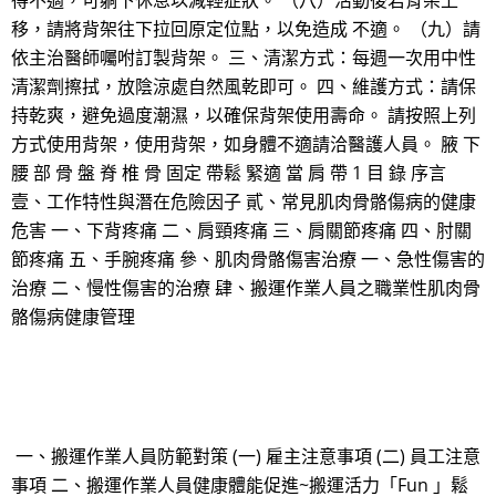
得不適，可躺下休息以減輕症狀。 （八）活動後若背架上
移，請將背架往下拉回原定位點，以免造成 不適。 （九）請
依主治醫師囑咐訂製背架。 三、清潔方式：每週一次用中性
清潔劑擦拭，放陰涼處自然風乾即可。 四、維護方式：請保
持乾爽，避免過度潮濕，以確保背架使用壽命。 請按照上列
方式使用背架，使用背架，如身體不適請洽醫護人員。 腋 下
腰 部 骨 盤 脊 椎 骨 固定 帶鬆 緊適 當 肩 帶 1 目 錄 序言
壹、工作特性與潛在危險因子 貳、常見肌肉骨骼傷病的健康
危害 一、下背疼痛 二、肩頸疼痛 三、肩關節疼痛 四、肘關
節疼痛 五、手腕疼痛 參、肌肉骨骼傷害治療 一、急性傷害的
治療 二、慢性傷害的治療 肆、搬運作業人員之職業性肌肉骨
骼傷病健康管理
一、搬運作業人員防範對策 (一) 雇主注意事項 (二) 員工注意
事項 二、搬運作業人員健康體能促進~搬運活力「Fun 」鬆