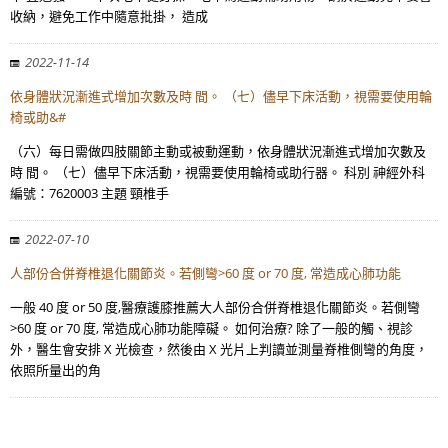
收納，避免工作中隨意批掛， 造成
2022-11-14
依身體狀況漸進式增加次數及時 間。 （七）儘早下床活動，視需要使用輪
椅或助&#
（六）每日需做四肢關節主動或被動運動，依身體狀況漸進式增加次數及
時 間。 （七）儘早下床活動，視需要使用輪椅或助行器。 科別 神經外科
編號：7620003 主題 頸椎手
2022-07-10
人部份合併脊椎退化關節炎。若側彎>60 度 or 70 度, 常造成心肺功能
一般 40 度 or 50 度,醫療護膝推薦大人部份合併脊椎退化關節炎。若側彎
>60 度 or 70 度, 常造成心肺功能障礙。 如何治療? 除了一般的觸、視診
外，醫生會安排 X 光檢查，然後由 X 光片上判讀並測量脊椎側彎的角度，
依照所量出的角