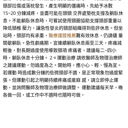
頸部拉傷或落枕發生，產生明顯的僵痛時，先給予冰敷
15~20 分鐘減疼，並盡可能在頭頸 交界處墊枕支撐及躺臥休
息。不能躺臥休息時，可嘗試使用頸圈協助支撐頭部重量以
降低頸椎 壓力，讓急性發炎的頸部組織得到些許休息。但坐
站時，頸部均有承重，
醫療護膝推薦
難有效休息，仍請儘 量
間歇躺臥。急性劇痛期，宜連續躺臥休息兩至三天，疼痛減
輕後，對長期過度使用導致頸項 疼痛者，建議每二~四小
時，躺臥休息十分鐘。 2 ¤ 運動治療 請依醫師及物理治療師
之建議運動，勿過度為之。開始時，應小心、輕、慢為宜。
若運動 時造成數分鐘的些微頸部不適，是正常現象勿過度緊
張。但運動引起之明顯持續疼痛或痠麻 感，請立即停止運
動，並詢問醫師及物理治療師做調整。 運動建議每天早，晚
各做一回，或工作中不適時也隨時可做，