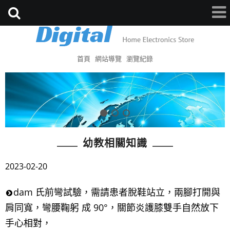
首頁
網站導覽
瀏覽紀錄
幼教相關知識
2023-02-20
dam 氏前彎試驗，需請患者脫鞋站立，兩腳打開與
肩同寬，彎腰鞠躬 成 90°，關節炎護膝雙手自然放下
手心相對，