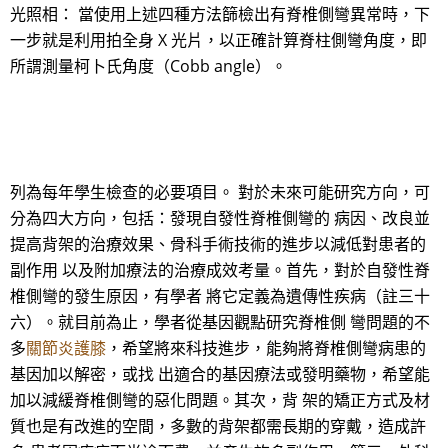
光照相： 當使用上述四種方法篩檢出有脊椎側彎異常時，下
一步就是利用拍全身 X 光片，以正確計算脊柱側彎角度，即
所謂測量柯卜氏角度（Cobb angle）。
列為每年學生檢查的必要項目。 對於未來可能研究方向，可
分為四大方向，包括：發現自發性脊椎側彎的 病因、改良並
提高背架的治療效果、骨科手術技術的進步以減低對患者的
副作用 以及附加療法的治療成效考量。首先，對於自發性脊
椎側彎的發生原因，有學者 將它定義為遺傳性疾病（註三十
六）。就目前為止，學者從基因觀點研究脊椎側 彎問題的不
多
關節炎護膝
，希望將來科技進步，能夠將脊椎側彎病患的
基因加以解密，或找 出適合的基因療法或發明藥物，希望能
加以減緩脊椎側彎的惡化問題。其次，背 架的矯正方式及材
質也是有改進的空間，多數的背架都需長期的穿戴，造成許