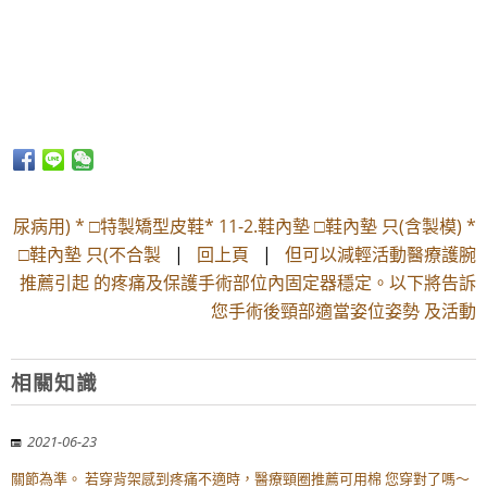
尿病用) * □特製矯型皮鞋* 11-2.鞋內墊 □鞋內墊 只(含製模) *
□鞋內墊 只(不合製
|
回上頁
|
但可以減輕活動醫療護腕
推薦引起 的疼痛及保護手術部位內固定器穩定。以下將告訴
您手術後頸部適當姿位姿勢 及活動
相關知識
2021-06-23
關節為準。 若穿背架感到疼痛不適時，醫療頸圈推薦可用棉 您穿對了嗎～