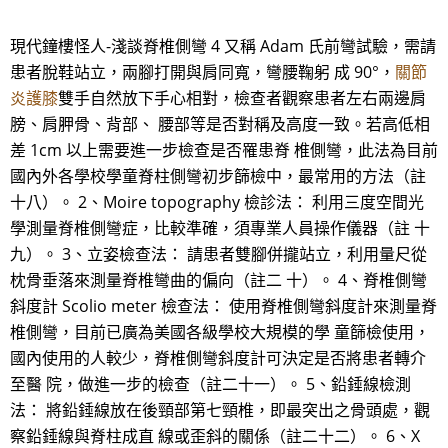
現代鐘樓怪人-淺談脊椎側彎 4 又稱 Adam 氏前彎試驗，需請
患者脫鞋站立，兩腳打開與肩同寬，彎腰鞠躬 成 90°，
關節
炎護膝
雙手自然放下手心相對，檢查者觀察患者左右兩邊肩
膀、肩胛骨、背部、 腰部等是否對稱及高度一致。若高低相
差 1cm 以上需要進一步檢查是否罹患脊 椎側彎，此法為目前
國內外各學校學童脊柱側彎初步篩檢中，最常用的方法（註
十八）。 2、Moire topography 檢診法： 利用三度空間光
學測量脊椎側彎症，比較準確，須專業人員操作儀器（註 十
九）。 3、立姿檢查法： 請患者雙腳併攏站立，利用量尺從
枕骨垂落來測量脊椎彎曲的偏向（註二 十）。 4、脊椎側彎
斜度計 Scolio meter 檢查法： 使用脊椎側彎斜度計來測量脊
椎側彎，目前已廣為美國各級學校大規模的學 童篩檢使用，
國內使用的人較少，脊椎側彎斜度計可決定是否將患者轉介
至醫 院，做進一步的檢查（註二十一）。 5、鉛錘線檢測
法： 將鉛錘線放在後頸部第七頸椎，即最突出之骨頭處，觀
察鉛錘線與脊柱成直 線或歪斜的關係（註二十二）。 6、X