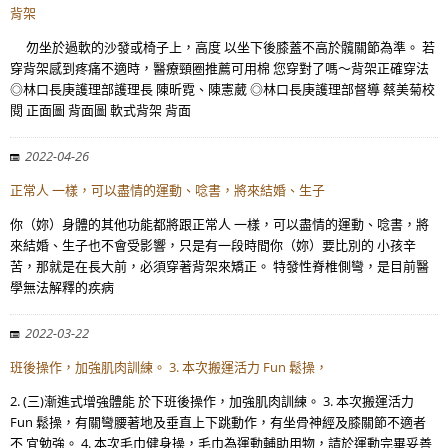
背架
勿坐於過軟的沙發或椅子上，高度 以坐下後膝蓋不高於髖關節為準。 若
穿背架感到疼痛不適時，醫療頸圈推薦可用棉 您穿對了嗎～背架正確穿法
◎林口長庚護理部護理長 陳昕霓、陳憲葳 ◎林口長庚護理部督導 蔡美菊校
閱 正面圖 背面圖 軟式背架 背面
2022-04-26
正常人 一樣，可以盡情的運動、唸書，將來結婚、生子
你（妳）身體的其他功能都將跟正常人 一樣，可以盡情的運動、唸書，將
來結婚、生子也不會受影響，只是有一段時間你（妳）要比別的 小孩辛
苦，那就是在長大前，必須穿著背架來矯正。 特發性脊椎側彎，是目前醫
學無法解釋的疾病
2022-03-22
班後操作，加強肌肉訓練。 3. 本次搬運活力 Fun 鬆操，
2. (三)漸進式增強體能 於下班後操作，加強肌肉訓練。 3. 本次搬運活力
Fun 鬆操，有關彎腰著地及垂直上下跳動作，有坐骨神經及膝關節不適者
不 宜勉強。 4. 本次毛巾健身操，毛巾為運動輔助用物，請於運動完畢妥善