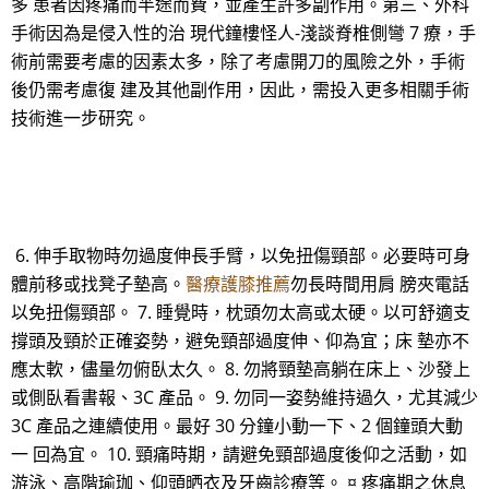
多 患者因疼痛而半途而費，並產生許多副作用。第三、外科
手術因為是侵入性的治 現代鐘樓怪人-淺談脊椎側彎 7 療，手
術前需要考慮的因素太多，除了考慮開刀的風險之外，手術
後仍需考慮復 建及其他副作用，因此，需投入更多相關手術
技術進一步研究。
6. 伸手取物時勿過度伸長手臂，以免扭傷頸部。必要時可身
體前移或找凳子墊高。
醫療護膝推薦
勿長時間用肩 膀夾電話
以免扭傷頸部。 7. 睡覺時，枕頭勿太高或太硬。以可舒適支
撐頭及頸於正確姿勢，避免頸部過度伸、仰為宜；床 墊亦不
應太軟，儘量勿俯臥太久。 8. 勿將頸墊高躺在床上、沙發上
或側臥看書報、3C 產品。 9. 勿同一姿勢維持過久，尤其減少
3C 產品之連續使用。最好 30 分鐘小動一下、2 個鐘頭大動
一 回為宜。 10. 頸痛時期，請避免頸部過度後仰之活動，如
游泳、高階瑜珈、仰頭晒衣及牙齒診療等。 ¤ 疼痛期之休息