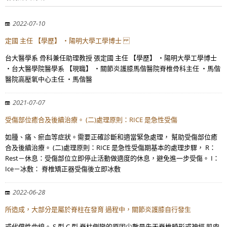
2022-07-10
定國 主任 【學歷】 ・陽明大學工學博士
台大醫學系 骨科兼任助理教授 張定國 主任 【學歷】 ・陽明大學工學博士
・台大醫學院醫學系 【現職】 ・關節炎護膝馬偕醫院脊椎骨科主任 ・馬偕
醫院高壓氧中心主任 ・馬偕醫
2021-07-07
受傷部位癒合及後續治療。 (二)處理原則：RICE 是急性受傷
如腫、痛、瘀血等症狀。需要正確診斷和適當緊急處理， 幫助受傷部位癒
合及後續治療。 (二)處理原則：RICE 是急性受傷期基本的處理步驟， R：
Rest－休息：受傷部位立即停止活動做適度的休息，避免進一步受傷。 I：
Ice－冰敷： 脊椎矯正器受傷後立即冰敷
2022-06-28
所造成，大部分是屬於脊柱在發育 過程中，關節炎護膝自行發生
或代償性曲線。 S 型 C 型 脊柱側彎的原因少數是先天脊椎畸形或神經 肌肉