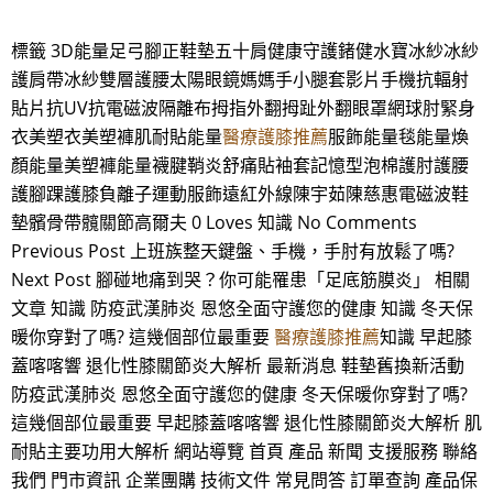
標籤 3D能量足弓腳正鞋墊五十肩健康守護鍺健水寶冰紗冰紗
護肩帶冰紗雙層護腰太陽眼鏡媽媽手小腿套影片手機抗輻射
貼片抗UV抗電磁波隔離布拇指外翻拇趾外翻眼罩網球肘緊身
衣美塑衣美塑褲肌耐貼能量
醫療護膝推薦
服飾能量毯能量煥
顏能量美塑褲能量襪腱鞘炎舒痛貼袖套記憶型泡棉護肘護腰
護腳踝護膝負離子運動服飾遠紅外線陳宇茹陳慈惠電磁波鞋
墊髕骨帶髖關節高爾夫 0 Loves 知識 No Comments
Previous Post 上班族整天鍵盤、手機，手肘有放鬆了嗎?
Next Post 腳碰地痛到哭？你可能罹患「足底筋膜炎」 相關
文章 知識 防疫武漢肺炎 恩悠全面守護您的健康 知識 冬天保
暖你穿對了嗎? 這幾個部位最重要
醫療護膝推薦
知識 早起膝
蓋喀喀響 退化性膝關節炎大解析 最新消息 鞋墊舊換新活動
防疫武漢肺炎 恩悠全面守護您的健康 冬天保暖你穿對了嗎?
這幾個部位最重要 早起膝蓋喀喀響 退化性膝關節炎大解析 肌
耐貼主要功用大解析 網站導覽 首頁 產品 新聞 支援服務 聯絡
我們 門市資訊 企業團購 技術文件 常見問答 訂單查詢 產品保