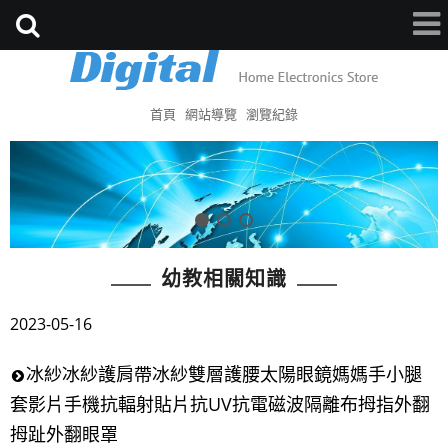
首頁
網站導覽
瀏覽紀錄
幼教相關知識
2023-05-16
冰紗冰紗護肩帶冰紗雙層護腰太陽眼鏡媽媽手小腿
套影片手機抗輻射貼片抗UV抗電磁波隔離布拇指外翻
拇趾外翻眼罩