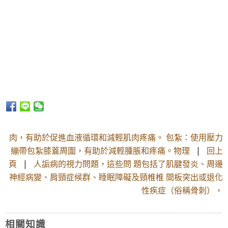
肉，有助於促進血液循環和減輕肌肉疼痛。 包紮：使用壓力
繃帶包紮膝蓋周圍，有助於減輕腫脹和疼痛。物理
|
回上
頁
|
人詬病的視力問題，這些問 題包括了肌腱發炎、周邊
神經病變、肩頸症候群、睡眠障礙及頸椎椎 間板突出或退化
性疾症（俗稱骨刺），
相關知識