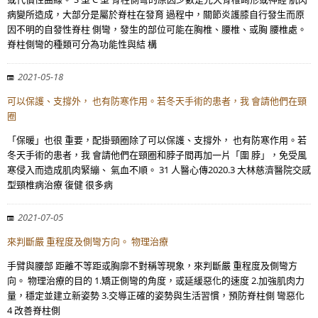
病變所造成，大部分是屬於脊柱在發育 過程中，關節炎護膝自行發生而原
因不明的自發性脊柱 側彎，發生的部位可能在胸椎、腰椎、或胸 腰椎處。
脊柱側彎的種類可分為功能性與結 構
2021-05-18
可以保護、支撐外， 也有防寒作用。若冬天手術的患者，我 會請他們在頸
圈
「保暖」也很 重要，配掛頸圈除了可以保護、支撐外， 也有防寒作用。若
冬天手術的患者，我 會請他們在頸圈和脖子間再加一片「圍 脖」，免受風
寒侵入而造成肌肉緊繃、 氣血不順。 31 人醫心傳2020.3 大林慈濟醫院交感
型頸椎病治療 復健 很多病
2021-07-05
來判斷嚴 重程度及側彎方向。 物理治療
手臂與腰部 距離不等距或胸廓不對稱等現象，來判斷嚴 重程度及側彎方
向。 物理治療的目的 1.矯正側彎的角度，或延緩惡化的速度 2.加強肌肉力
量，穩定並建立新姿勢 3.交導正確的姿勢與生活習慣，預防脊柱側 彎惡化
4 改善脊柱側