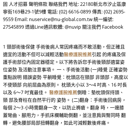
固 人才招募 聲明條款 聯絡我們 地址: 22180新北市汐止區康
寧街169巷29-1號9樓 電話: (02) 6616-0899 傳真: (02) 2695-
9559 Email: nuservice@nu-global.com.tw 統一編號:
27545899 透過Line通訊軟體: @nuvip 關注我們 Facebook
1 頸部術後保健 手術後病人常因疼痛而不敢活動，但正確且
適宜的活動不但可以減輕活動
醫療護腕推薦
引起 的疼痛及保
護手術部位內固定器穩定。以下將告訴您手術後頸部適當姿
位姿勢 及活動注意事項。 一、手術後活動 (一)睡覺 正確姿勢
重點說明 錯誤姿勢 平躺睡覺：枕頭店在頸部 非頭部，高度以
不使頸部 向前屈曲為原則。 枕頭大小以 3～4 吋高、16 吋長
以及 6～7 吋寬最佳。
醫療護腕推薦
側睡：墊枕頭保持頭、
頸 部及脊柱在自然平行的 姿勢。 (二)翻身：手術後回病房，
每個 2～3 小時需翻身一次，以防止褥瘡。翻身 時，一邊膝
蓋彎曲、腳用力，手抓床欄輔助側翻，並注意肩與臀同時 翻
轉，避免腰部局部扭轉翻身，如此可減輕數後疼痛。