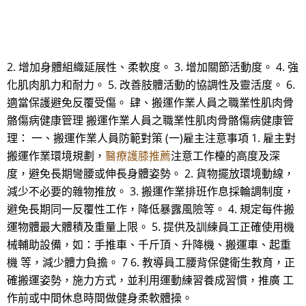
2. 增加身體組織延展性、柔軟度。 3. 增加關節活動度。 4. 強
化肌肉肌力和耐力。 5. 改善肢體活動的協調性及靈活度。 6.
適當保護避免反覆受傷。 肆、搬運作業人員之職業性肌肉骨
骼傷病健康管理 搬運作業人員之職業性肌肉骨骼傷病健康管
理： 一、搬運作業人員防範對策 (一)雇主注意事項 1. 雇主對
搬運作業環境規劃，
醫療護膝推薦
注意工作檯的高度及深
度，避免長期彎腰或伸長身體姿勢。 2. 貨物擺放環境動線，
減少不必要的雜物推放。 3. 搬運作業排班作息採輪調制度，
避免長期同一反覆性工作，降低暴露風險等。 4. 規定每件搬
運物體最大體積及重量上限。 5. 提供及訓練員工正確使用機
械輔助設備，如：手推車、千斤頂、升降機、搬運車、起重
機 等，減少體力負擔。 7 6. 教導員工腰背保健衛生教育，正
確搬運姿勢，施力方式，並利用運動練習養成習慣，推廣 工
作前或中間休息時間做健身柔軟體操。