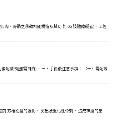
肉、骨骼之移動相關構造及其功 能 05 肢體障礙者)。 2.經
配戴頸圈(需自費)。 三、手術後注意事項： （一）需配戴
是前 方椎間盤的退化、 突出及退化性骨刺， 造成神經的壓