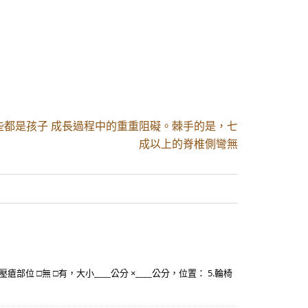
些都是孩子 成長過程中的重重阻礙。棘手的是，七
成以上的脊椎側彎無
部位 □無 □有，大小____公分 ×____公分，位置： 5.輪椅