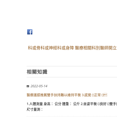
科或骨科或神經科或身障 醫療相關科別醫師開立
相關知識
2022-05-14
醫療護膝推薦雙手扶持難以維持平衡 3.感覺 □正常 □
1.人體測量 身高： 公分 體重： 公斤 2.坐姿平衡 □良好 □雙
尺寸量測：