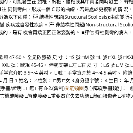
成的，可能發生在 頸椎、胸椎、腰椎或其中兩者同時發生。 脊
 同側彎曲，形成一個 C 形的曲線，若是處於更複雜的情 況，可
下兩種：  結構性問題(Structural Scoliosis):
或自發性疾病。  非結構性問題(Non-structural Scol
成的，是有 機會再矯正回正常姿勢的。 ■評估 脊柱側彎的病人
歐規 47-50。 全足矽膠墊 尺 寸 ：□S 號 □M 號 □L 號 □XL 號 □
44。 XXL 號：歐規 45-46。 伸腕支架 □左 □右 尺 寸 ：□S 號 □M
：手掌寬介於 3.5～4 英吋。 L 號：手掌寬介於 4～4.5 英吋。
 1.姓名： 2.性別： □男 □女 3.身分證字號： 4.生日： 年 月
冊/證明：□無 □有 8-2.(舊制)
充氣頸圈
身心障礙手冊類別： □肢體
言機能障礙 □智能障礙 □重要器官失去功能 □顏面損傷者 □植物人