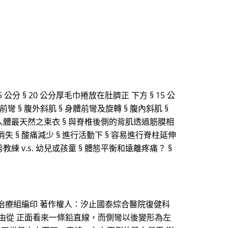
分 § 20 公分厚毛巾捲放在肚臍正 下方 § 15 公
 § 腹外斜肌 § 身體前彎及旋轉 § 腹內斜肌 §
 為人體最天然之束衣 § 與脊椎後側的背肌透過筋膜相
失 § 酸痛減少 § 進行活動下 § 容易進行脊柱延伸
 v.s. 幼兒或孩童 § 體態平衡和遠離疼痛？ §
理治療組編印 著作權人：汐止國泰綜合醫院復健科
常由從 正面看來一條鉛直線，而側彎以後變形為左