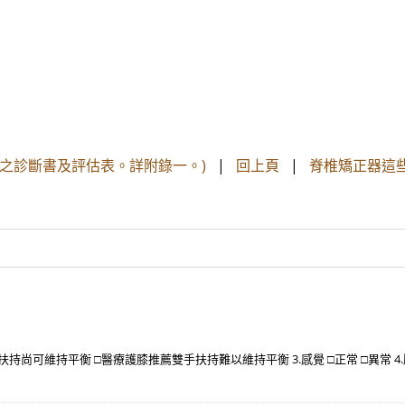
之診斷書及評估表。詳附錄一。)
|
回上頁
|
脊椎矯正器這
手扶持尚可維持平衡 □醫療護膝推薦雙手扶持難以維持平衡 3.感覺 □正常 □異常 4.壓瘡