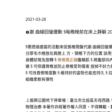
2021-03-28
謝 曲線回復運動 §每晚睡前在床上靜躺 2
§需透過適當的活動來促進椎間盤代謝 曲線回復運動 §每
分厚毛巾捲放在肩膀上 方，頸椎下方的位置 該用力？還
身體前彎及旋轉 §
脊椎矯正器
腹橫肌 § 將腹部向
連 § 可保護脊椎並防止脊椎受到傷害 放掉不好力量的
§ 可改善側彎度數 § 維持好的姿勢也能愈持久 § 
組織柔軟有彈性
2.振興公園地下停車場：臺北市北投區天母西路 1
物理治療 本著作非經著作權人同意，不得轉載、