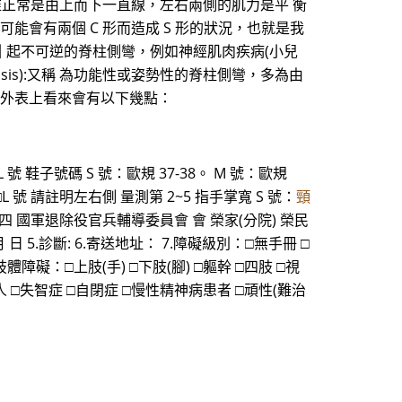
椎正常是由上而下一直線，左右兩側的肌力是平 衡
能會有兩個 C 形而造成 S 形的狀況，也就是我
由病變所引 起不可逆的脊柱側彎，例如神經肌肉疾病(小兒
iosis):又稱 為功能性或姿勢性的脊柱側彎，多為由
，外表上看來會有以下幾點：
XXL 號 鞋子號碼 S 號：歐規 37-38。 M 號：歐規
 號 □L 號 請註明左右側 量測第 2~5 指手掌寬 S 號：
頸
 附錄四 國軍退除役官兵輔導委員會 會 榮家(分院) 榮民
 日 5.診斷: 6.寄送地址： 7.障礙級別：□無手冊 □
障礙：□上肢(手) □下肢(腳) □軀幹 □四肢 □視
 □失智症 □自閉症 □慢性精神病患者 □頑性(難治