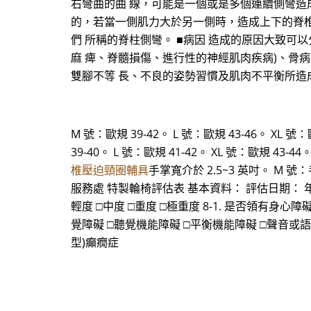
右彎曲的曲 線，可能是一個或是多個連續側彎造
的，若當一側肌力大於另一側時，造成上下的脊椎往
們 所稱的脊柱側彎。 ■病因 造成的原因大致可以分為以
麻 痺、脊髓損傷、進行性的神經肌肉疾病)、骨病變 疾病
雙腳不等 長、不良的姿勢習慣及肌肉不平衡所造
M 號：歐規 39-42。 L 號：歐規 43-46。 XL 號：
39-40。 L 號：歐規 41-42。 XL 號：歐規 43-
椎壓迫頸圈輔具
手掌寬介於 2.5~3 英吋。 M 號
服務處 特製輪椅評估表 基本資料： 評估日期： 年 月 日
輕度 □中度 □重度 □極重度 8-1. 是否領有身心障礙手
覺障礙 □聽覺機能障礙 □平衡機能障礙 □聲音或語
型)癲癇症