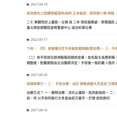
2021-04-18
具效期內之肢體障礙證明(檢附 正本驗證；新制第七類-神經
二七 美觀性肘上義肢－左側 具 二年 榮民服務處、榮譽國民 之
臺北榮民總醫院身障重建中心 或合約單位專
2022-05-17
下床。 （四）依醫囑決定手術後配戴頸圈(需自費)。 三、手
（二）依手術部位檢視鬍鬚與頸部皮膚，如毛髮太長應剃薙。
頸圈者，配戴期限由主治醫師決定，手術後一般約戴 3 個月。
2021-06-20
與頸部牽引。 三、 手術治療：由於 頸椎病變大多是前 方椎
治療方式？ 一、藥物治療：消炎止痛劑、肌肉鬆弛劑。 二、
迫，所 以手術的進行大多是由前方著手，於頸 部前側切
2021-08-16