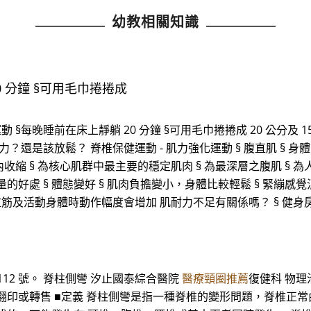
幼教相關知識
0 分鐘 §可用毛巾捲捲成
晚睡前在床上靜躺 20 分鐘 §可用毛巾捲捲成 20 公分及 15 公
是該放鬆？ 脊椎保健運動 - 肌力強化運動 § 腹直肌 § 身體前彎
內收縮 § 為核心肌群中最主要的穩定肌肉 § 為最深層之腹肌 §
好處 § 體態變好 § 肌肉負擔變小，身體比較輕鬆 § 緊繃感覺消
拉筋及活動身體時動作幅度會增加 肌耐力不足有關係嗎？ § 健身房教練
12 號。 脊柱側彎 汐止國泰綜合醫院
醫療頸圈推薦
復健科 物
翻印或轉售 ■定義 脊柱側彎是指一種脊椎的變形問題，脊椎正