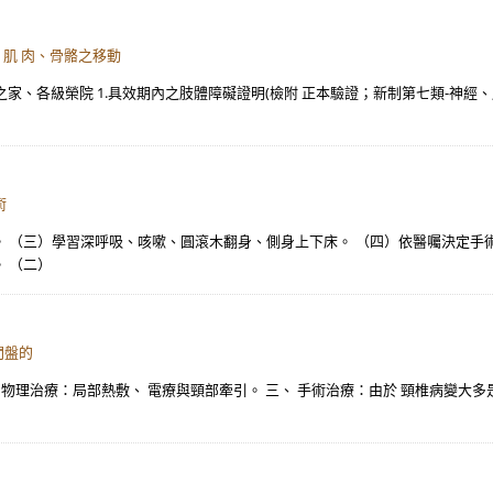
、肌 肉、骨骼之移動
家、各級榮院 1.具效期內之肢體障礙證明(檢附 正本驗證；新制第七類-神經、肌 
術
 （三）學習深呼吸、咳嗽、圓滾木翻身、側身上下床。 （四）依醫囑決定手術後
 （二）
間盤的
 物理治療：局部熱敷、 電療與頸部牽引。 三、 手術治療：由於 頸椎病變大多