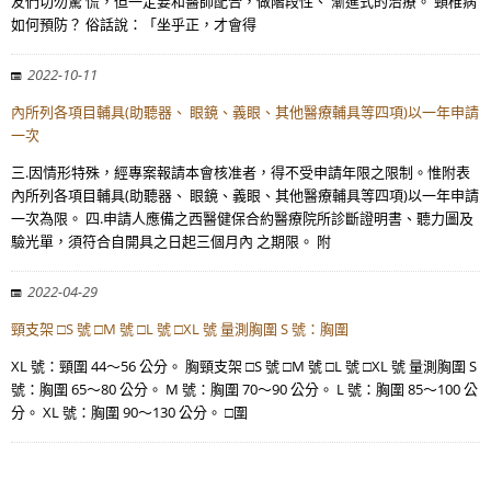
友們切勿驚 慌，但一定要和醫師配合，做階段性、 漸進式的治療。 頸椎病
如何預防？ 俗話說：「坐乎正，才會得
2022-10-11
內所列各項目輔具(助聽器、 眼鏡、義眼、其他醫療輔具等四項)以一年申請
一次
三.因情形特殊，經專案報請本會核准者，得不受申請年限之限制。惟附表
內所列各項目輔具(助聽器、 眼鏡、義眼、其他醫療輔具等四項)以一年申請
一次為限。 四.申請人應備之西醫健保合約醫療院所診斷證明書、聽力圖及
驗光單，須符合自開具之日起三個月內 之期限。 附
2022-04-29
頸支架 □S 號 □M 號 □L 號 □XL 號 量測胸圍 S 號：胸圍
XL 號：頸圍 44～56 公分。 胸頸支架 □S 號 □M 號 □L 號 □XL 號 量測胸圍 S
號：胸圍 65～80 公分。 M 號：胸圍 70～90 公分。 L 號：胸圍 85～100 公
分。 XL 號：胸圍 90～130 公分。 □圍