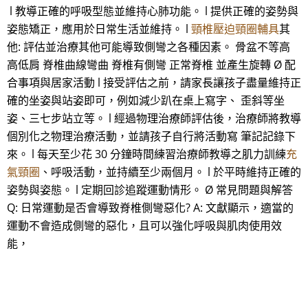
l 教導正確的呼吸型態並維持心肺功能。 l 提供正確的姿勢與
姿態矯正，應用於日常生活並維持。 l
頸椎壓迫頸圈輔具
其
他: 評估並治療其他可能導致側彎之各種因素。 骨盆不等高
高低肩 脊椎曲線彎曲 脊椎有側彎 正常脊椎 並產生旋轉 Ø 配
合事項與居家活動 l 接受評估之前，請家長讓孩子盡量維持正
確的坐姿與站姿即可，例如減少趴在桌上寫字、 歪斜等坐
姿、三七步站立等。 l 經過物理治療師評估後，治療師將教導
個別化之物理治療活動，並請孩子自行將活動寫 筆記記錄下
來。 l 每天至少花 30 分鐘時間練習治療師教導之肌力訓練
充
氣頸圈
、呼吸活動，並持續至少兩個月。 l 於平時維持正確的
姿勢與姿態。 l 定期回診追蹤運動情形。 Ø 常見問題與解答
Q: 日常運動是否會導致脊椎側彎惡化? A: 文獻顯示，適當的
運動不會造成側彎的惡化，且可以強化呼吸與肌肉使用效
能，