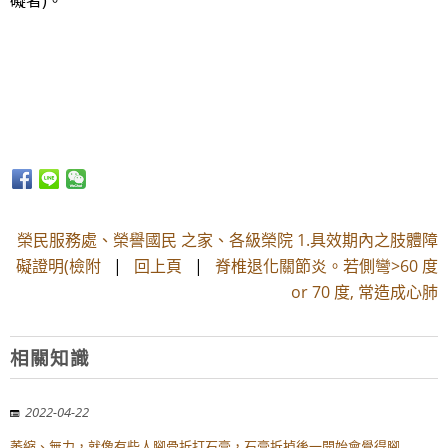
礙者)。
榮民服務處、榮譽國民 之家、各級榮院 1.具效期內之肢體障
礙證明(檢附
|
回上頁
|
脊椎退化關節炎。若側彎>60 度
or 70 度, 常造成心肺
相關知識
2022-04-22
萎縮、無力，就像有些人腳骨折打石膏，石膏拆掉後一開始會覺得腳