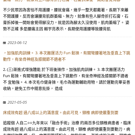
不少民眾因為害怕不用護腰，腰就會痛，幾乎一整天都戴著，長期下來離
不開護腰，反而會讓腰背肌群萎縮、無力，就像有些人腳骨折打石膏，石
膏拆掉後一開始會覺得腳沒力，就是因為腳太久沒使用，肌肉萎縮了。 姿
勢不正確 多是腰痛主因 賴宇亮表示，長期使用護腰導致腰背肌
2023-06-12
，加強肌肉訓練。 3. 本次搬運活力 Fun 鬆操，有關彎腰著地及垂直上下跳
動作，有坐骨神經及膝關節不適者不
2. (三)漸進式增強體能 於下班後操作，加強肌肉訓練。 3. 本次搬運活力
Fun 鬆操，有關彎腰著地及垂直上下跳動作，有坐骨神經及膝關節不適者
不 宜勉強。 4. 本次毛巾健身操，毛巾為運動輔助用物，請於運動完畢妥善
收納，避免工作中隨意批掛， 造成
2021-05-05
床成效有超 過八成以上的滿意度。由此可見，頸椎 病即使嚴重到要
追蹤個 人自二○○九年來以「融合手術」治療 的兩百多位頸椎病患者，臨床
成效有超 過八成以上的滿意度。由此可見，頸椎 病即使嚴重到要動刀，病