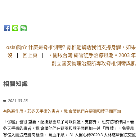
osis)簡介 什麼是脊椎側彎? 脊椎能幫助我們支撐身體，如果
沒
|
回上頁
|
，開啟台灣 研習徒手治療風潮。2003 年
創立國安物理治療所專攻脊椎側彎與肌
相關知識
2021-03-28
有防寒作用。若冬天手術的患者，我 會請他們在頸圈和脖子間再加
「保暖」也很 重要，配掛頸圈除了可以保護、支撐外， 也有防寒作用。若
冬天手術的患者，我 會請他們在頸圈和脖子間再加一片「圍 脖」，免受風
寒侵入而造成肌肉緊繃、 氣血不順。 31 人醫心傳2020.3 大林慈濟醫院交感