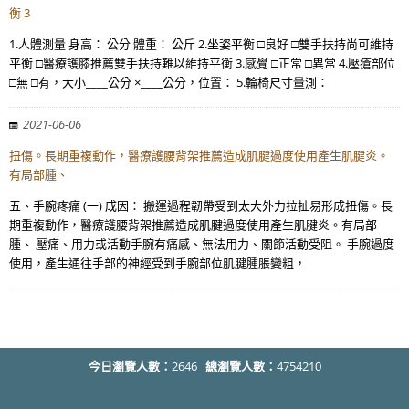
衡 3
1.人體測量 身高： 公分 體重： 公斤 2.坐姿平衡 □良好 □雙手扶持尚可維持
平衡 □醫療護膝推薦雙手扶持難以維持平衡 3.感覺 □正常 □異常 4.壓瘡部位
□無 □有，大小____公分 ×____公分，位置： 5.輪椅尺寸量測：
2021-06-06
扭傷。長期重複動作，醫療護腰背架推薦造成肌腱過度使用產生肌腱炎。
有局部腫、
五、手腕疼痛 (一) 成因： 搬運過程韌帶受到太大外力拉扯易形成扭傷。長
期重複動作，醫療護腰背架推薦造成肌腱過度使用產生肌腱炎。有局部
腫、 壓痛、用力或活動手腕有痛感、無法用力、關節活動受阻。 手腕過度
使用，產生通往手部的神經受到手腕部位肌腱腫脹變粗，
今日瀏覽人數：
2646
總瀏覽人數：
4754210