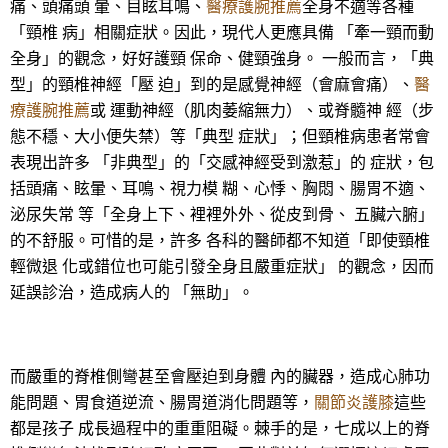
痛、頭痛頭 暈、目眩耳鳴、
醫療護腕推薦
全身不適等各種
「頸椎 病」相關症狀。因此，現代人更應具備 「牽一頸而動
全身」的觀念，好好護頸 保命、健頸強身。 一般而言，「典
型」的頸椎神經「壓 迫」到的是感覺神經（會麻會痛）、
醫
療護腕推薦
或 運動神經（肌肉萎縮無力）、或脊髓神 經（步
態不穩、大小便失禁）等「典型 症狀」；但頸椎病患者常會
表現出許多 「非典型」的「交感神經受到激惹」的 症狀，包
括頭痛、眩暈、耳鳴、視力模 糊、心悸、胸悶、腸胃不適、
泌尿失常 等「全身上下、裡裡外外、從皮到骨、 五臟六腑」
的不舒服。可惜的是，許多 各科的醫師都不知道「即使頸椎
輕微退 化或錯位也可能引發全身且嚴重症狀」 的觀念，因而
延誤診治，造成病人的 「無助」。
而嚴重的脊椎側彎甚至會壓迫到身體 內的臟器，造成心肺功
能問題、胃食道逆流、腸胃道消化問題等，
關節炎護膝
這些
都是孩子 成長過程中的重重阻礙。棘手的是，七成以上的脊