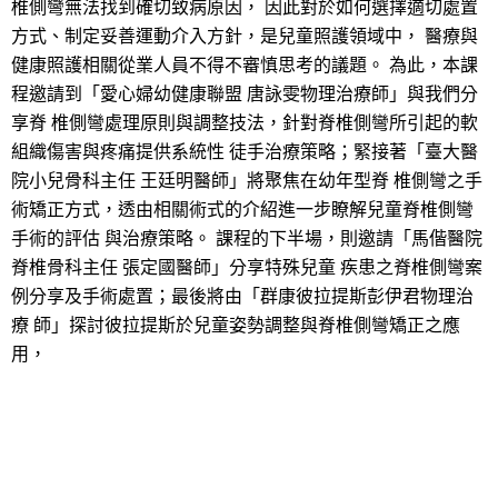
椎側彎無法找到確切致病原因， 因此對於如何選擇適切處置
方式、制定妥善運動介入方針，是兒童照護領域中， 醫療與
健康照護相關從業人員不得不審慎思考的議題。 為此，本課
程邀請到「愛心婦幼健康聯盟 唐詠雯物理治療師」與我們分
享脊 椎側彎處理原則與調整技法，針對脊椎側彎所引起的軟
組織傷害與疼痛提供系統性 徒手治療策略；緊接著「臺大醫
院小兒骨科主任 王廷明醫師」將聚焦在幼年型脊 椎側彎之手
術矯正方式，透由相關術式的介紹進一步瞭解兒童脊椎側彎
手術的評估 與治療策略。 課程的下半場，則邀請「馬偕醫院
脊椎骨科主任 張定國醫師」分享特殊兒童 疾患之脊椎側彎案
例分享及手術處置；最後將由「群康彼拉提斯彭伊君物理治
療 師」探討彼拉提斯於兒童姿勢調整與脊椎側彎矯正之應
用，