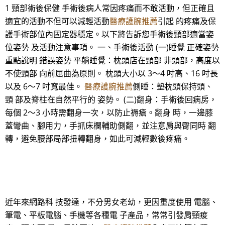
1 頸部術後保健 手術後病人常因疼痛而不敢活動，但正確且
適宜的活動不但可以減輕活動
醫療護腕推薦
引起 的疼痛及保
護手術部位內固定器穩定。以下將告訴您手術後頸部適當姿
位姿勢 及活動注意事項。 一、手術後活動 (一)睡覺 正確姿勢
重點說明 錯誤姿勢 平躺睡覺：枕頭店在頸部 非頭部，高度以
不使頸部 向前屈曲為原則。 枕頭大小以 3～4 吋高、16 吋長
以及 6～7 吋寬最佳。
醫療護腕推薦
側睡：墊枕頭保持頭、
頸 部及脊柱在自然平行的 姿勢。 (二)翻身：手術後回病房，
每個 2～3 小時需翻身一次，以防止褥瘡。翻身 時，一邊膝
蓋彎曲、腳用力，手抓床欄輔助側翻，並注意肩與臀同時 翻
轉，避免腰部局部扭轉翻身，如此可減輕數後疼痛。
近年來網路科 技發達，不分男女老幼，更因重度使用 電腦、
筆電、平板電腦、手機等各種電 子產品，常常引發肩頸痠