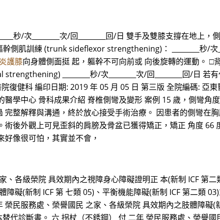
g) ________秒/次________次/回________回/日 雙手及
側肌訓練 (trunk sideflexor strengthening)： ________
炎護膝
向身體側面挺 起，軀幹不可向前或 向後旋轉的運動。 □背肌訓練(Bac
inal strengthening) ________秒/次________次/回__
亞東醫院復健科 編印日期: 2019 年 05 月 05 日 第三版 全院編碼:
的醫學中心 骨科成果介紹 脊椎側彎及變形 案例 15 歲，側彎角
 完整解釋與溝通，終於放心接受手術治療。 因患者的側彎在胸
術後外觀上可見歪斜的肩膀及骨盆已獲得矯正，矯正 角度 66 度
彎，聽起來好像很可怕，其實並不會，
、各級榮院 具效期內之視障身心障礙證明正 本(新制 ICF 第二類 0
(新制 ICF 第 七類 05)、平衡機能障礙(新制 ICF 第二類
 榮民服務處、榮譽國民 之家、各級榮院 具效期內之肢體障礙(新制 IC
替代診斷書。 六 拐杖（不銹鋼） 付 二年 榮民服務處、榮譽國民