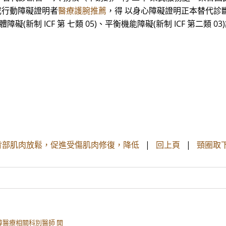
3)或行動障礙證明者
醫療護腕推薦
，得 以身心障礙證明正本替代診斷
(新制 ICF 第 七類 05)、平衡機能障礙(新制 ICF 第二類
助背部肌肉放鬆，促進受傷肌肉修復，降低
|
回上頁
|
頸圈取
醫療相關科別醫師 開