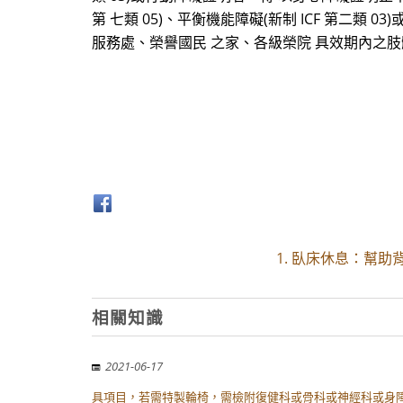
第 七類 05)、平衡機能障礙(新制 ICF 第二類 0
服務處、榮譽國民 之家、各級榮院 具效期內之肢體障礙
1. 臥床休息：幫
相關知識
2021-06-17
具項目，若需特製輪椅，需檢附復健科或骨科或神經科或身障