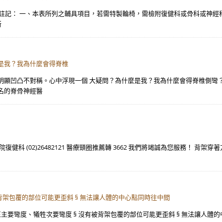
榮院 註記： 一、本表所列之輔具項目，若需特製輪椅，需檢附復健科或骨科或神經
所
是我？我為什麼會得脊椎
顯凹凸不對稱。心中浮現一個 大疑問？為什麼是我？我為什麼會得脊椎側彎？V
名的脊骨神經醫
科 (02)26482121 醫療頸圈推薦轉 3662 我們將竭誠為您服務！ 背架穿
被背架包覆的部位可能更歪斜 § 無法讓人體的中心點同時往中間
矯正主要彎度、犧牲次要彎度 § 沒有被背架包覆的部位可能更歪斜 § 無法讓人體