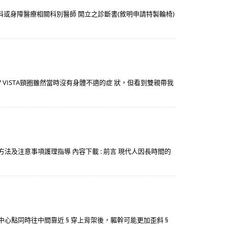
科或身障醫療相關科別醫師 開立之診斷書(敘明申請特製輪椅)
ISTA頸圈雖然當時沒有身體不適的症 狀，但看到雙親帶我
著方法及注意事項護理指導 內容下載 : 前言 現代人因長時間的
的中心點同時往中間靠近 § 穿上背架後，軀幹可能更加歪斜 §