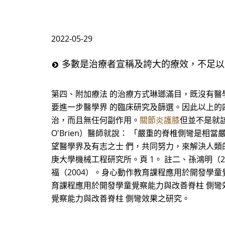
2022-05-29
多數是治療者宣稱及誇大的療效，不足以
第四、附加療法 的治療方式琳瑯滿目，既沒有醫
要進一步醫學界 的臨床研究及篩選。因此以上的
治，而且無任何副作用。
關節炎護膝
但並不是就該完
O'Brien）醫師就說： 「嚴重的脊椎側彎是
望醫學界及有志之士 們，共同努力，來解決人類的
庚大學機械工程研究所。頁 1。 註二、孫鴻明（
福（2004）。身心動作教育課程應用於開發學童
育課程應用於開發學童覺察能力與改善脊柱 側彎效
覺察能力與改善脊柱 側彎效果之研究。