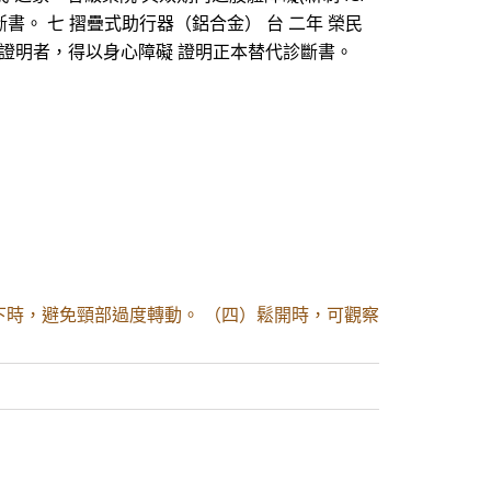
書。 七 摺疊式助行器（鋁合金） 台 二年 榮民
 03)證明者，得以身心障礙 證明正本替代診斷書。
下時，避免頸部過度轉動。 （四）鬆開時，可觀察