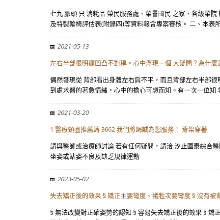
七九 膠頭 只 消耗品 榮民服務處、榮譽國民 之家、各級
及特製輪椅評估表(附錄四)等資料報會專案審核。 二、本表
2021-05-13
左右半部很明顯凹凸不對稱。心中浮現一個 大疑問？為什麼
偶然發現從 背部看出身體左右肩不平，而且背部左右半部很明
到處求醫的著急情緒，心中的擔心可想而知。有一次一位知 
2021-03-20
1 醫療頸圈推薦轉 3662 我們將竭誠為您服務！ 背架穿著
請與醫師或治療師討論 若有任何疑問，請洽 汐止國泰綜合醫院復健
坐姿或站姿不良及缺乏規律運動
2023-05-02
失去矯正後的效果 § 矯正主要彎度、犧牲次要彎度 § 沒有
§ 無法改變對正確姿勢的認知 § 容易失去矯正後的效果 § 