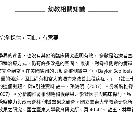
幼教相關知識
完全採信，因此，有需要
學界的背書，也沒有其他的臨床研究證明有效， 多數是治療者
四種治療方式，仍有許多改進的空間。 最後，對脊椎側彎的病
全絕望。在美國德州的貝勒脊椎側彎中 心（Baylor Scoliosis C
相當嚴重的殘疾，因此尚有相當大的潛力來改善此種病症。」 （註
這個謎題。 肆●引註資料 註一、孫鴻明（2007）。分析胸椎
2007）。分析胸椎脊椎側彎術後結果之影響因子與臨床探討。私 
覺察能力與改善脊柱 側彎效果之研究。國立臺東大學教育研究所。頁
果之研究。國立臺東大學教育研究所。頁 40-42。 註五、林季