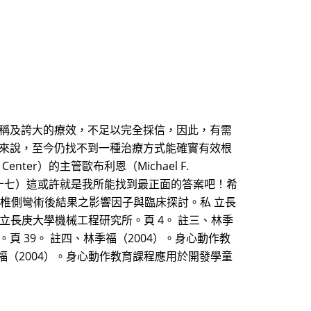
宣稱及誇大的療效，不足以完全採信，因此，有需
患來說，至今仍找不到一種治療方式能確實有效根
enter）的主管歐布利恩（Michael F.
三十七）這或許就是我所能找到最正面的答案吧！希
脊椎側彎術後結果之影響因子與臨床探討。私 立長
立長庚大學機械工程研究所。頁 4。 註三、林季
 39。 註四、林季福（2004）。身心動作教
福（2004）。身心動作教育課程應用於開發學童