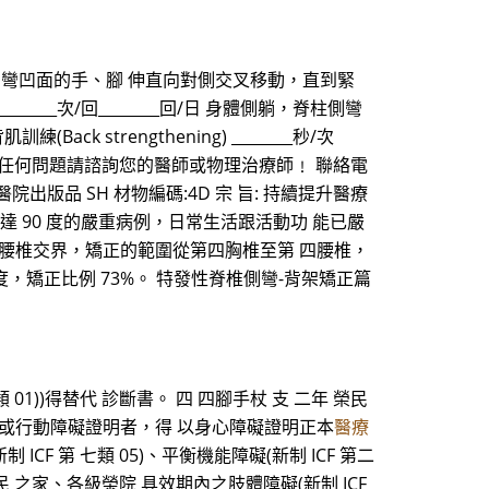
雙膝支撐在地上，側彎凹面的手、腳 伸直向對側交叉移動，直到緊
秒/次________次/回________回/日 身體側躺，脊柱側彎
k strengthening) ________秒/次
______回/日 若有任何問題請諮詢您的醫師或物理治療師﹗ 聯絡電
 亞東醫院出版品 SH 材物編碼:4D 宗 旨: 持續提升醫療
度達 90 度的嚴重病例，日常生活跟活動功 能已嚴
腰椎交界，矯正的範圍從第四胸椎至第 四腰椎，
，矯正比例 73%。 特發性脊椎側彎-背架矯正篇
1))得替代 診斷書。 四 四腳手杖 支 二年 榮民
 03)或行動障礙證明者，得 以身心障礙證明正本
醫療
F 第 七類 05)、平衡機能障礙(新制 ICF 第二
 之家、各級榮院 具效期內之肢體障礙(新制 ICF