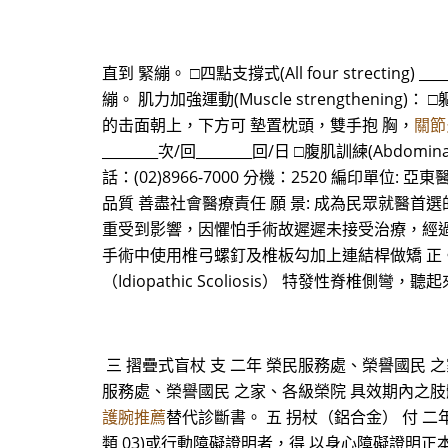
直到 緊繃。 □四點支撐式(All four strectin
繃。 肌力加強運動(Muscle strengthening)： □軀幹
的击面朝上，下方可 墊置枕頭，雙手抱 胸，
關節
________次/回________回/日 □腹肌訓練(Abdom
話：(02)8966-7000 分機：2520 編印單位: 
品質 善盡社會醫療責任 願 景: 成為民眾就醫首選
重受到影響，因懼怕手術故遲遲未接受治療，經過
手術中使用椎弓螺釘及椎板勾加上連結桿做矯 正。
（Idiopathic Scoliosis） 特發性脊椎側
三 摺疊式盲杖 支 二年 榮民服務處、榮譽國民 之家
服務處、榮譽國民 之家、各級榮院 具效期內之肢體障礙
護腕推薦
替代診斷書。 五 拐杖（鋁合金） 付 二年
類 03)或行動障礙證明者，得 以身心障礙證明正本