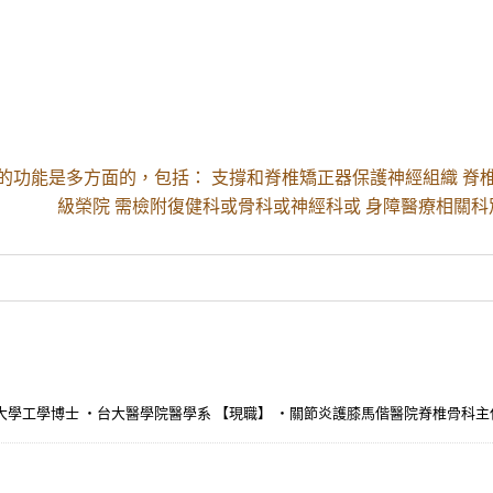
的功能是多方面的，包括： 支撐和脊椎矯正器保護神經組織 脊
級榮院 需檢附復健科或骨科或神經科或 身障醫療相關科
明大學工學博士 ・台大醫學院醫學系 【現職】 ・關節炎護膝馬偕醫院脊椎骨科主