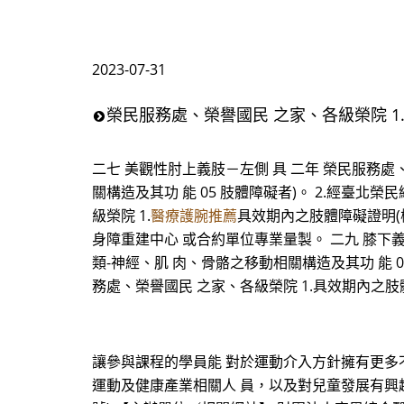
2023-07-31
榮民服務處、榮譽國民 之家、各級榮院 1
二七 美觀性肘上義肢－左側 具 二年 榮民服務處
關構造及其功 能 05 肢體障礙者)。 2.經臺
級榮院 1.
醫療護腕推薦
具效期內之肢體障礙證明(檢
身障重建中心 或合約單位專業量製。 二九 膝下義
類-神經、肌 肉、骨骼之移動相關構造及其功 能 0
務處、榮譽國民 之家、各級榮院 1.具效期內之肢
讓參與課程的學員能 對於運動介入方針擁有更多不
運動及健康產業相關人 員，以及對兒童發展有興趣的學員