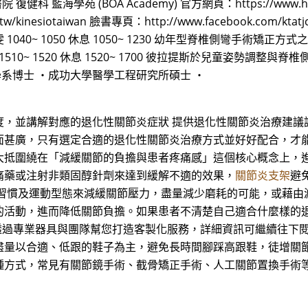
藍海學苑 (BOA Academy) 官方網頁：https://www.hnl
.tw/kinesiotaiwan 臉書專頁：http://www.facebook.com/
40~ 1050 休息 1050~ 1230 幼年型脊椎側彎手術矯正方式之介紹 王
0~ 1520 休息 1520~ 1700 彼拉提斯於兒童姿勢調整與
學系博士 ・成功大學醫學工程研究所碩士 ・
度，並講解對應的退化性關節炎症狀 提供退化性關節炎治療建議
面甚廣，只有選定合適的退化性關節炎治療方式並好好配合，才能
抵圍繞在「減緩關節的負擔與患者疼痛感」這個核心概念上，進
痛藥或注射非類固醇針劑來達到緩解不適的效果，
關節炎支架
避
活習慣及運動型態來減緩關節壓力，盡量減少磨耗的可能，或藉由
的活動，進而降低關節負擔。如果患者不清楚自己適合什麼樣的
能運動儀，透過專業器具與團隊幫您打造客製化服務，詳細資訊可繼續
盡量以合適、低跟的鞋子為主，避免長時間腳踩高跟鞋，徒增關節
種方式，常見有關節鏡手術、截骨矯正手術、人工關節置換手術