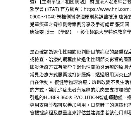
號) 【主辦單位／相關網站】 財團法人宏恩綜合醫院 復健科 
紮學會 (KTAT) 官方網頁：https://www.hnl.com
0900～1040 脊椎側彎處理原則與調整技法 唐詠雯 10
兒童疾患之脊椎側彎案例分享及手術處置 張定國 151
唐詠雯 博士 【學歷】 ・彰化師範大學特殊教育
是否確診為退化性關節炎判斷目前病程的嚴重程
或檢查、治療的期程由於退化性關節炎影響的層
節炎治療方式有哪些？退化性關節炎治療的原則大
常見治療方式服藥或打針緩解：透過服用消炎止
自在活動。 復健等物理治療：透過改變不良生
的方式，讓肌少症患者有足夠的肌肉去支撐肢體
引進的HUBER 360® EVOLUTION智
專用支架等都可以善加利用，日常鞋子的選擇也
會根據病程及嚴重度來評估並建議患者該使用哪