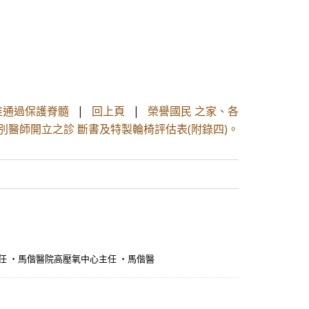
椎通過保護脊髓
|
回上頁
|
榮譽國民 之家、各
別醫師開立之診 斷書及特製輪椅評估表(附錄四)。
任 ・馬偕醫院高壓氧中心主任 ・馬偕醫