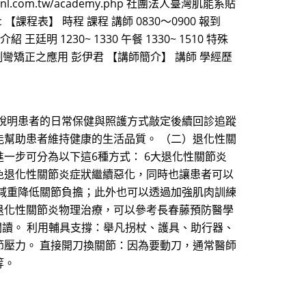
.com.tw/academy.php 社團法人臺灣肌能系貼
ktatjc 【課程表】 時程 課程 講師 0830～0900 報到
廷明 1230~ 1330 午餐 1330~ 1510 特殊
脊椎側彎矯正之應用 彭伊君 【講師簡介】 講師 學經歷
說明患者的日常保健與照護方式敲定後續回診追蹤
幫助患者維持健康的生活品質。 （二）退化性關
一步可分為以下這6種方式： 6大退化性關節炎
免退化性關節炎症狀繼續惡化，同時也讓患者可以
減重降低關節負擔；此外也可以透過加強肌肉訓練
退化性關節炎物理治療，可以參考長春藤預防醫學
往下閱讀。 利用輔具支撐：舉凡拐杖、護具、助行器、
壓力。 直接開刀換關節：因為要動刀，通常醫師
等。