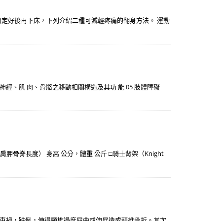
固定好後再下床，下列介紹二種可減輕疼痛的翻身方法。 運動
神經、肌 肉、骨骼之移動相關構造及其功 能 05 肢體障礙
至 肩胛骨脊長度） 身高 公分，體重 公斤 □騎士背架（Knight
車禍，跌倒，使得頸椎過度屈曲或伸展造成頸椎骨折。其次