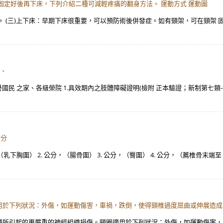
固定好後再下床，下列介紹二種可減輕疼痛的翻身方法。 運動方式 運動圖
。 (三)上下床：早期下床很重要，可以預防術後併發症。如有頸架，可在頸架 
經、
國民 之家、各級榮院 1.具效期內之肢體障礙證明(檢附 正本驗證；新制第七類-
公分
公分，（乳下胸圍） 2. 公分，（腸骨圍） 3. 公分，（臀圍） 4. 公分，（薦椎骨末端
用於下列狀況：外傷，如運動傷害，車禍，跌倒，使得頸椎過度屈曲或伸展造成
穩所引起的更嚴重的神經組織損傷。頸圈適用於下列狀況：外傷，如運動傷害，