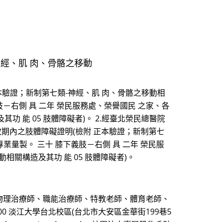
神經、肌 肉、骨骼之移動
正本驗證；新制第七類-神經、肌 肉、骨骼之移動相
肢－右側 具 二年 榮民服務處、榮譽國民 之家、各
 能 05 肢體障礙者)。 2.經臺北榮民總醫院
具效期內之肢體障礙證明(檢附 正本驗證；新制第七
專業量製。 三十 膝下義肢－右側 具 二年 榮民服
相關構造及其功 能 05 肢體障礙者)。
物理治療師、職能治療師、特教老師、體育老師、
:00 淡江大學台北校區(台北市大安區金華街199巷5