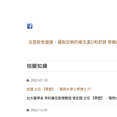
注意飲食健康，攝取足夠的維生素D和鈣質 脊椎
相關知識
2022-07-10
定國 主任 【學歷】 ・陽明大學工學博士
台大醫學系 骨科兼任助理教授 張定國 主任 【學歷】 ・陽
2022-12-05