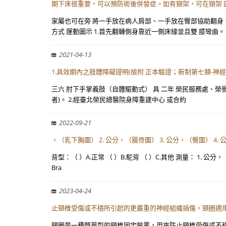
期下床很重要，可以預防術後併發症。如有頸架，可在頸架 
家屬也可在旁 將一手放在病人肩部、一手放在臀部協助翻身
方式 運動圖示 1.首先翻轉側身靠近一側床緣並且雙 膝彎曲。
2021-04-13
1.具效期內之肢體障礙證明(檢附 正本驗證；新制第七類-神
三六 肘下手掌義肢（自體驅動式） 具 二年 榮民服務處、榮譽
者)。 2.經臺北榮民總醫院身障重建中心 或合約
2022-09-21
，（乳下胸圍） 2. 公分，（腸骨圍） 3. 公分，（臀圍） 4. 
背型：（ ）A.正常 （ ）B.駝背 （ ）C.其他 測量： 1. 
Bra
2023-04-24
止頸椎受傷或不穩所引起的更嚴重的神經組織損傷。頸圈適
頸圈是一種簡單型的頸椎固定裝置，用來防止頸椎受傷或不