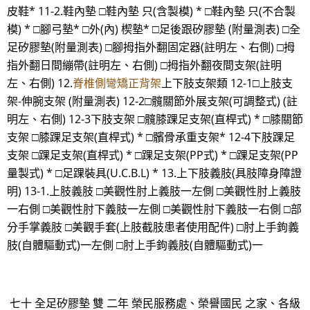
皮鞋* 11-2.鞋內墊 □鞋內墊 只(含製模) * □鞋內墊 只(不合製
模) * □腳弓墊* □外(內) 楔墊* □足後跟矽膠墊 (附量測表) □全
足矽膠墊(附量測表) □腳拇指外翻固定器(註明左、右側) □拇
指外翻日間繃帶(註明左、右側) □拇指外翻夜間支架(註明
左、右側) 12.
脊椎側彎矯正背架
上下肢支架類 12-1□上肢支
架-伸腕支架 (附量測表) 12-2□髖關節外展支架(可調整式) (註
明左、右側) 12-3下肢支架 □髖膝踝足支架(直桿式) * □膝關節
支架 □膝踝足支架(直桿式) * □髕骨承重支架* 12-4下肢踝足
支架 □踝足支架(直桿式) * □踝足支架(PP式) * □踝足支架(PP
量製式) * □足踝裝具(U.C.B.L) * 13.上下肢義肢(具肢障身障證
明) 13-1.上肢義肢 □美觀性肘上義肢一左側 □美觀性肘上義肢
一右側 □美觀性肘下義肢一左側 □美觀性肘下義肢一右側 □部
分手掌義肢 □美觀手套(上肢截肢患者使用配件) □肘上手鉤義
肢(自體驅動式)一左側 □肘上手鉤義肢(自體驅動式)一
七十 全足矽膠墊 雙 二年 榮民服務處、榮譽國民 之家、各級