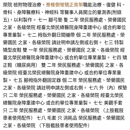
榮院 檢附物理治療、
脊椎側彎矯正背架
職能治療、復健 科、
骨科、身障醫療科、神經科 等醫事人員開立的量測表(附錄
五)，以利製作。 七一 腳弓墊 隻 二年 榮民服務處、榮譽國民
之家、各級榮院 經臺北榮民總醫院身障重建中心 或合約單位
專業量製。 七二 拇指外翻日間繃帶 個 二年 榮民服務處、榮
譽國民 之家、各級榮院 請註明申請左側或右側。 七三 特製
矯型皮鞋 雙 一年 榮民服務處、榮譽國民 之家、各級榮院 經
臺北榮民總醫院身障重建中心 或合約單位專業量製。 七四 矯
正鞋（糖尿病用） 雙 二年 榮民服務處、榮譽國民 之家、各
級榮院 經臺北榮民總醫院身障重建中心 或合約單位專業量
製。 七五 腳拇指外翻固定器 個 二年 榮民服務處、榮譽國民
之家、各級榮院 請註明申請左側或右側。 七六 外（內）楔墊
只 二年 榮民服務處、榮譽國民 之家、各級榮院 經臺北榮民
總醫院身障重建中心 或合約單位專業量製。 七七 美觀手套
只 二年 榮民服務處、榮譽國民 之家、各級榮院 （上肢截肢
患者使用配件） 七八 毛套 只 消耗品 榮民服務處、榮譽國民
之家、各級榮院 （下肢截肢患者使用配件）