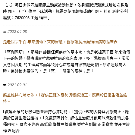
（六）每日需做四肢關節主動或被動運動，依身體狀況漸進式增加次數及
時 間。 （七）儘早下床活動，視需要使用輪椅或助行器。 科別 神經外科
編號：7620003 主題 頸椎手
2022-04-08
是老祖宗千百 年來流傳下來的智慧。醫療護腕推薦頸椎病的臨床表
「望聞問切」，是醫師 診斷任何疾病的基本功，也是老祖宗千百 年來流傳
下來的智慧。醫療護腕推薦頸椎病的臨床表 現，多半繁複而非專一，常常
又會因長期 的生理異常而導致身心症或是自律神經失 調。診治這類病人
時，醫師最需要做的， 是「望」：關愛的眼神；是「
2021-09-01
態並維持心肺功能。 l 提供正確的姿勢與姿態矯正，應用於日常生活並維
持。
l 教導正確的呼吸型態並維持心肺功能。 l 提供正確的姿勢與姿態矯正，應
用於日常生活並維持。 l 充氣頸圈其他: 評估並治療其他可能導致側彎之各
種因素。 骨盆不等高 高低肩 脊椎曲線彎曲 脊椎有側彎 正常脊椎 並產生旋
轉 Ø 配合