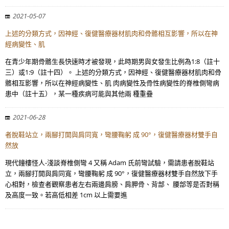
2021-05-07
上述的分類方式，因神經、復健醫療器材肌肉和骨骼相互影響，所以在神
經病變性、肌
在青少年期骨骼生長快速時才被發現，此時期男與女發生比例為1:8（註十
三）或1:9（註十四）。 上述的分類方式，因神經、復健醫療器材肌肉和骨
骼相互影響，所以在神經病變性、肌 肉病變性及骨性病變性的脊椎側彎病
患中（註十五），某一種疾病可能與其他兩 種重疊
2021-06-28
者脫鞋站立，兩腳打開與肩同寬，彎腰鞠躬 成 90°，復健醫療器材雙手自
然放
現代鐘樓怪人-淺談脊椎側彎 4 又稱 Adam 氏前彎試驗，需請患者脫鞋站
立，兩腳打開與肩同寬，彎腰鞠躬 成 90°，復健醫療器材雙手自然放下手
心相對，檢查者觀察患者左右兩邊肩膀、肩胛骨、背部、 腰部等是否對稱
及高度一致。若高低相差 1cm 以上需要進