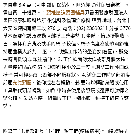
需自費 3-4 萬（可申 讀健保給付，但須經 過健保局審核）。
需自費二十幾萬。 1
頸椎壓迫頸圈輔具
尹書田醫療財團法人
書田泌尿科眼科診所 復健科及物理治療科 謹製 地址：台北市
大安區建國南路二段 276 號 電話：(02) 23690211 分機 3776
基本頸部保護及運動 ¤ 維持正確姿勢 1. 坐時，抬頭挺胸收下
巴；選擇有靠背及扶手的椅 子較佳。椅子高度為使髖關節維
持屈曲稍大於九 十度。 2. 改進工作時的坐姿(如右圖)，避免
長時間低頭或 頭往前伸。 3. 工作檯面勿太低或離身體太遠，
盡量使背貼靠椅 背、頭部前屈小於二十度。調整工作檯面或
椅子 常可輕易改善頸部不舒服症狀。 4. 避免工作時頸部過度
前屈
充氣頸圈
、後仰或左右轉動。必 要時以轉動身體或使用
工具取代頸部轉動，如倒 車時多使用後照鏡或選擇可旋轉之
辦公椅。 5. 站立時，儘量收下巴、縮小腹，維持正確直立姿
勢。
附錄三 11.足部輔具 11-1鞋 □矯正鞋(糖尿病用) * □特製矯型