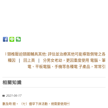
l 頸椎壓迫頸圈輔具其他: 評估並治療其他可能導致側彎之各
種因
|
回上頁
|
分男女老幼，更因重度使用 電腦、筆
電、平板電腦、手機等各種電 子產品，常常引
相關知識
2021-06-17
數及時 間。 （七）儘早下床活動，視需要使用