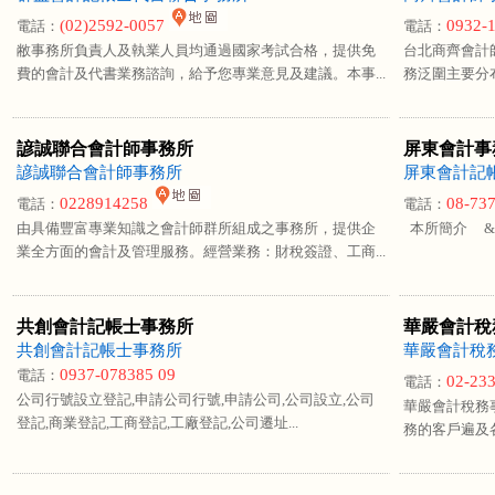
(02)2592-0057
0932-
電話：
電話：
敝事務所負責人及執業人員均通過國家考試合格，提供免
台北商齊會計
費的會計及代書業務諮詢，給予您專業意見及建議。本事...
務泛圍主要分布
諺誠聯合會計師事務所
屏東會計事
諺誠聯合會計師事務所
屏東會計記
0228914258
08-73
電話：
電話：
由具備豐富專業知識之會計師群所組成之事務所，提供企
本所簡介 &nb
業全方面的會計及管理服務。經營業務：財稅簽證、工商...
共創會計記帳士事務所
華嚴會計稅
共創會計記帳士事務所
華嚴會計稅
0937-078385 09
電話：
02-23
電話：
公司行號設立登記,申請公司行號,申請公司,公司設立,公司
華嚴會計稅務
登記,商業登記,工商登記,工廠登記,公司遷址...
務的客戶遍及各