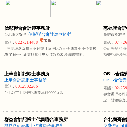
信彰聯合會計師事務所
惠徠聯合記
信彰聯合會計師事務所
台北市大安區:
高雄市苓雅區
0227214488
07-72
電話：
電話：
1.主要理念為每日不只想且做得比昨日好,專攻中小企業稅
公司登記,行號
務,了解中小企業經營生態及流程與稅務實際需要。...
商登記.帳務登載
上華會計記帳士事務所
OBU-合
上華會計記帳士事務所
OBU-合信
0912902286
電話：
02-25
電話：
台北縣市工商登記專業承辦6000元起....
專業辦理公司
記、財稅簽證、
群益會計記帳士代書聯合事務所
台北商齊會
群益會計記帳士代書聯合事務所
商齊會計師事