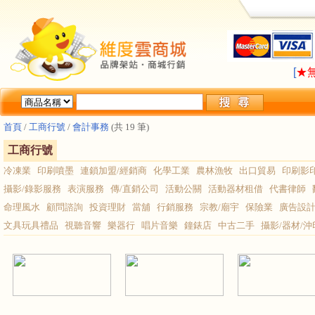
LA
[
★
LA
[
★
首頁
/
工商行號
/
會計事務
(共 19 筆)
工商行號
冷凍業
印刷噴墨
連鎖加盟/經銷商
化學工業
農林漁牧
出口貿易
印刷影
攝影/錄影服務
表演服務
傳/直銷公司
活動公關
活動器材租借
代書律師
命理風水
顧問諮詢
投資理財
當舖
行銷服務
宗教/廟宇
保險業
廣告設
文具玩具禮品
視聽音響
樂器行
唱片音樂
鐘錶店
中古二手
攝影/器材/沖