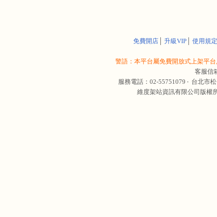
免費開店
│
升級VIP
│
使用規
警語：本平台屬免費開放式上架平台,
客服信
服務電話：02-55751079 ‧
台北市松
維度架站資訊有限公司版權所有 © 轉載必究